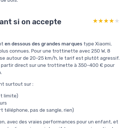
sant si on accepte
★★★★★
★★★★★
nt
en dessous des grandes marques
type Xiaomi,
us connues. Pour une trottinette avec 250 W, 8
sse autour de 20–25 km/h, le tarif est plutôt agressif.
e partir direct sur une trottinette à 350–400 € pour
.
t surtout sur :
t limite)
urs
t téléphone, pas de sangle, rien)
en, avec des vraies performances pour un enfant, et