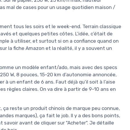
 pas mal de cases pour un usage quotidien maison /
ment tous les soirs et le week-end. Terrain classique
 pavés et quelques petites côtes. L’idée, c’était de
imple à utiliser, et surtout si on a confiance quand on
 sur la fiche Amazon et la réalité, il y a souvent un
 comme un modèle enfant/ado, mais avec des specs
r 250 W, 8 pouces, 15–20 km d’autonomie annoncée,
r à un enfant de 6 ans. Faut déjà qu’il soit à l’aise
s règles claires. On va dire à partir de 9–10 ans en
ait, ça reste un produit chinois de marque peu connue,
ndes marques), ça fait le job. Il y a des bons points,
t savoir avant de cliquer sur "Acheter". Je détaille
de bois.