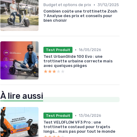
•
Budget et options de prix
31/12/2025
Combien coûte une trottinette Zosh
? Analyse des prix et conseils pour
bien choisir
•
16/05/2026
Test Produit
Test UrbanGlide 100 Evo : une
trottinette urbaine correcte mais
avec quelques pièges
★★★★★
★★★★★
À lire aussi
•
13/06/2026
Test Produit
Test VELOFLOW VF3 Pro : une
trottinette costaud pour trajets
longs… mais pas pour tout le monde