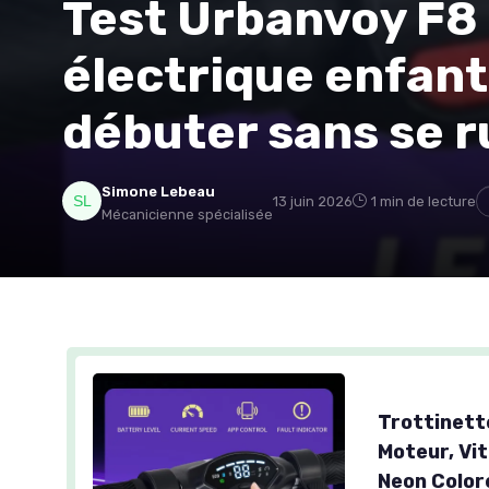
Test Urbanvoy F8 
électrique enfant
débuter sans se r
Simone Lebeau
13 juin 2026
1 min de lecture
Mécanicienne spécialisée
Trottinette
Moteur, Vi
Neon Color