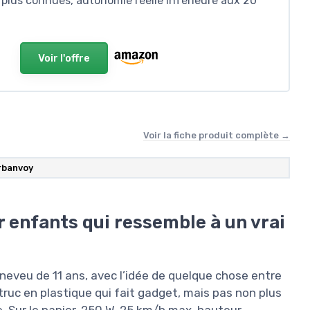
 plus connues, autonomie réelle inférieure aux 20
Voir l'offre
Voir la fiche produit complète →
rbanvoy
r enfants qui ressemble à un vrai
 neveu de 11 ans, avec l’idée de quelque chose entre
n truc en plastique qui fait gadget, mais pas non plus
re. Sur le papier, 250 W, 25 km/h max, hauteur