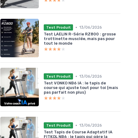
★★★★★
★★★★★
•
13/06/2026
Test Produit
Test LAELIN R-Série RZ800 : grosse
trottinette musclée, mais pas pour
tout le monde
★★★★★
★★★★★
•
13/06/2026
Test Produit
Test VONKO NB6 IA : le tapis de
course qui ajuste tout pour toi (mais
pas parfait non plus)
★★★★★
★★★★★
•
13/06/2026
Test Produit
Test Tapis de Course Adaptatif IA
FITKOL NB6 : le tapis qui gère la