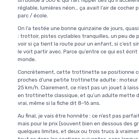
réglable, lumières néon… ça avait l’air de cocher
parc / école.
On l’a testée une bonne quinzaine de jours, quasi
: trottoir, pistes cyclables tranquilles, un peu de
voir si ça tient la route pour un enfant, si c’est s
le voit partir avec. Parce qu’entre ce qui est écrit
monde.
Concrètement, cette trottinette se positionne
proches d’une petite trottinette adulte : moteu
25 km/h. Clairement, ce n’est pas un jouet à laisse
en trottinette classique, et qu’un adulte mette de
vrai, même si la fiche dit 8–16 ans.
Au final, je vais être honnête : ce n’est pas parf
mais pour le prix (souvent bien en dessous des gra
quelques limites, et deux ou trois trucs à vraimen
tout ça dans les sections suivantes, sans langue 