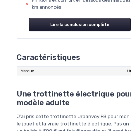
Finitions et confort en dessous des marques
km annoncés
Lire la conclusion complète
Caractéristiques
Marque
U
Une trottinette électrique pou
modèle adulte
J’ai pris cette trottinette Urbanvoy F8 pour mon
le jouet et la vraie trottinette électrique. Pas u
un bolide à 500 € qui fait flipper dès qu’il accélè