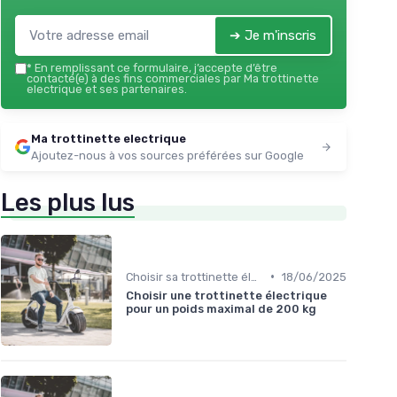
➔ Je m'inscris
*
En remplissant ce formulaire, j’accepte d’être
contacté(e) à des fins commerciales par Ma trottinette
electrique et ses partenaires.
Ma trottinette electrique
Ajoutez-nous à vos sources préférées sur Google
Les plus lus
•
Choisir sa trottinette électrique
18/06/2025
Choisir une trottinette électrique
pour un poids maximal de 200 kg