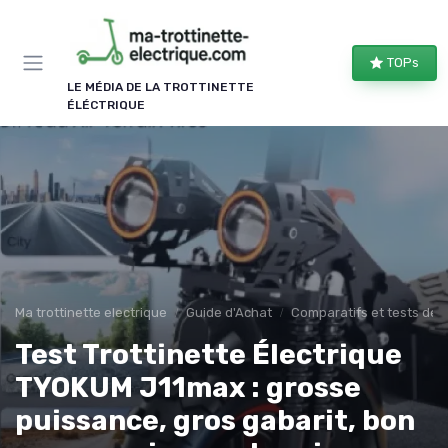
Panneau de gestion des cookies
TOPs
LE MÉDIA DE LA TROTTINETTE
ÉLÉCTRIQUE
Ma trottinette electrique
Guide d'Achat
Comparatifs et tests de 
Test Trottinette Électrique
TYOKUM J11max : grosse
puissance, gros gabarit, bon