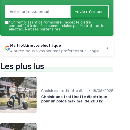
➔ Je m'inscris
*
En remplissant ce formulaire, j’accepte d’être
contacté(e) à des fins commerciales par Ma trottinette
electrique et ses partenaires.
Ma trottinette electrique
Ajoutez-nous à vos sources préférées sur Google
Les plus lus
•
Choisir sa trottinette électrique
18/06/2025
Choisir une trottinette électrique
pour un poids maximal de 200 kg