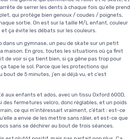
arrête de serrer les dents à chaque fois qu’elle prend
plet, qui protège bien genoux / coudes / poignets,
haque sortie. On est sur la taille M/L enfant, couleur
et ça évite les débats sur les couleurs.
lub dans un gymnase, un peu de skate sur un petit
a maison. En gros, toutes les situations où ça finit
it de voir si ça tient bien, si ça gêne pas trop pour
ça tape le sol. Parce que les protections qui
bout de 5 minutes, j’en ai déjà vu, et c’est
 aux enfants et ados, avec un tissu Oxford 600D,
ssi des fermetures velcro, donc réglables, et un poids
rrain, ce qui m’intéressait vraiment, c’était : est-ce
’elle a envie de les mettre sans râler, et est-ce que
hocs sans se déchirer au bout de trois séances.
s est plutôt positif, mais pas parfait non plus. Ça