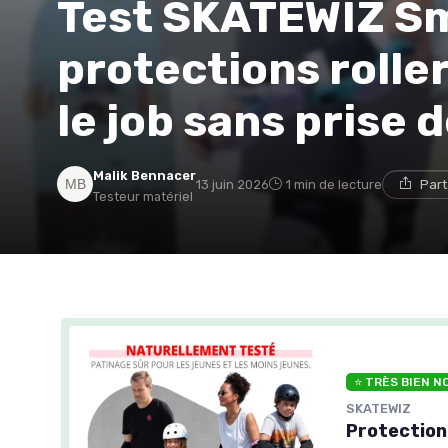
Test SKATEWIZ Sm
protections roller
le job sans prise 
Malik Bennacer
13 juin 2026
1 min de lecture
Part
Testeur matériel
⭐ TRÈS BIEN N
SKATEWIZ
Protection