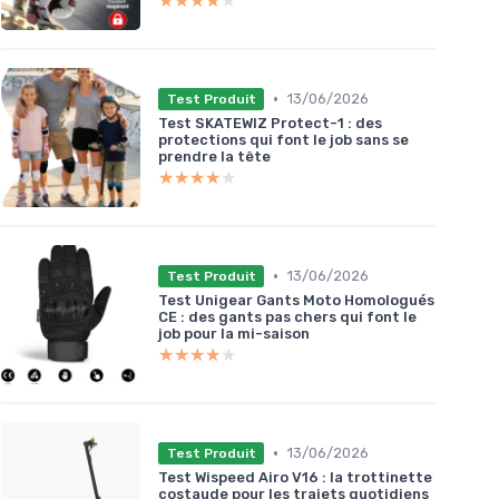
★★★★★
★★★★★
•
13/06/2026
Test Produit
Test SKATEWIZ Protect-1 : des
protections qui font le job sans se
prendre la tête
★★★★★
★★★★★
•
13/06/2026
Test Produit
Test Unigear Gants Moto Homologués
CE : des gants pas chers qui font le
job pour la mi-saison
★★★★★
★★★★★
•
13/06/2026
Test Produit
Test Wispeed Airo V16 : la trottinette
costaude pour les trajets quotidiens