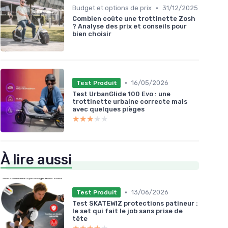
•
Budget et options de prix
31/12/2025
Combien coûte une trottinette Zosh
? Analyse des prix et conseils pour
bien choisir
•
16/05/2026
Test Produit
Test UrbanGlide 100 Evo : une
trottinette urbaine correcte mais
avec quelques pièges
★★★★★
★★★★★
À lire aussi
•
13/06/2026
Test Produit
Test SKATEWIZ protections patineur :
le set qui fait le job sans prise de
tête