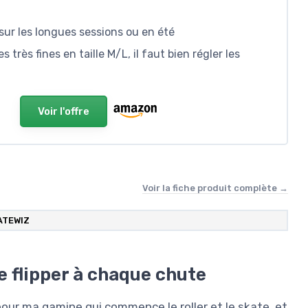
sur les longues sessions ou en été
très fines en taille M/L, il faut bien régler les
Voir l'offre
Voir la fiche produit complète →
ATEWIZ
e flipper à chaque chute
our ma gamine qui commence le roller et le skate, et