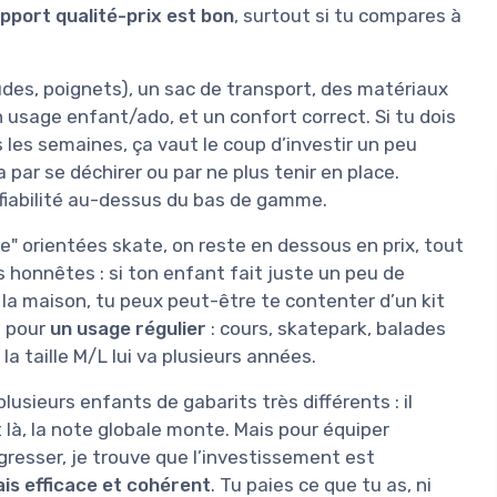
pport qualité-prix est bon
, surtout si tu compares à
es, poignets), un sac de transport, des matériaux
n usage enfant/ado, et un confort correct. Si tu dois
s les semaines, ça vaut le coup d’investir un peu
a par se déchirer ou par ne plus tenir en place.
e fiabilité au-dessus du bas de gamme.
" orientées skate, on reste en dessous en prix, tout
 honnêtes : si ton enfant fait juste un peu de
 la maison, tu peux peut-être te contenter d’un kit
s pour
un usage régulier
: cours, skatepark, balades
i la taille M/L lui va plusieurs années.
 plusieurs enfants de gabarits très différents : il
 là, la note globale monte. Mais pour équiper
resser, je trouve que l’investissement est
ais efficace et cohérent
. Tu paies ce que tu as, ni