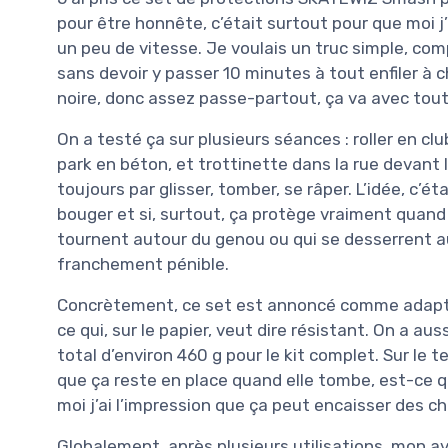
pour être honnête, c’était surtout pour que moi j’
un peu de vitesse. Je voulais un truc simple, com
sans devoir y passer 10 minutes à tout enfiler à c
noire, donc assez passe-partout, ça va avec tout 
On a testé ça sur plusieurs séances : roller en c
park en béton, et trottinette dans la rue devant l
toujours par glisser, tomber, se râper. L’idée, c’éta
bouger et si, surtout, ça protège vraiment quand 
tournent autour du genou ou qui se desserrent au 
franchement pénible.
Concrètement, ce set est annoncé comme adapté
ce qui, sur le papier, veut dire résistant. On a au
total d’environ 460 g pour le kit complet. Sur le te
que ça reste en place quand elle tombe, est-ce qu
moi j’ai l’impression que ça peut encaisser des c
Globalement, après plusieurs utilisations, mon avi