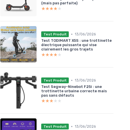
(mais pas parfaite)
★★★★★
★★★★★
•
13/06/2026
Test Produit
Test TODIMART X5S : une trottinette
électrique puissante qui vise
clairement les gros trajets
★★★★★
★★★★★
•
13/06/2026
Test Produit
Test Segway-Ninebot F25i : une
trottinette urbaine correcte mais
pas sans défauts
★★★★★
★★★★★
•
13/06/2026
Test Produit