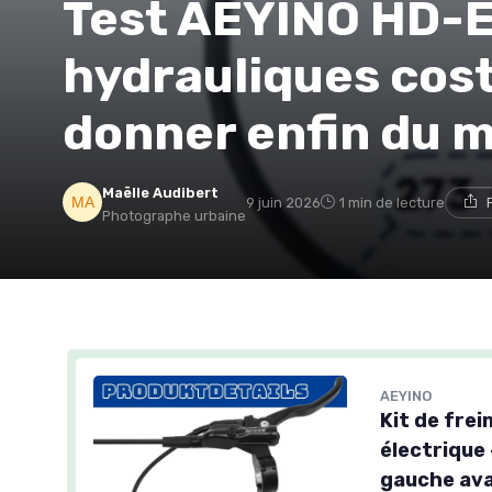
Test AEYINO HD-E6
hydrauliques cos
donner enfin du 
Maëlle Audibert
9 juin 2026
1 min de lecture
Photographe urbaine
AEYINO
Kit de frei
électrique 
gauche ava