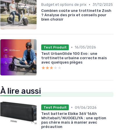
•
Budget et options de prix
31/12/2025
Combien coûte une trottinette Zosh
? Analyse des prix et conseils pour
bien choisir
•
16/05/2026
Test Produit
Test UrbanGlide 100 Evo : une
trottinette urbaine correcte mais
avec quelques pièges
★★★★★
★★★★★
À lire aussi
•
09/06/2026
Test Produit
Test batterie Ebike 36V 16Ah
Whitebait/NUOGELIYA : une option
pas chère mais à manier avec
précaution