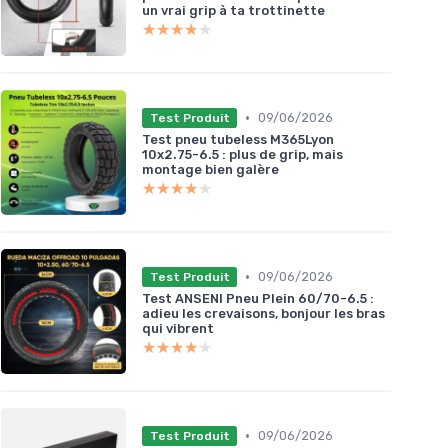
un vrai grip à ta trottinette
★★★★★
★★★★★
•
09/06/2026
Test Produit
Test pneu tubeless M365Lyon
10x2.75-6.5 : plus de grip, mais
montage bien galère
★★★★★
★★★★★
•
09/06/2026
Test Produit
Test ANSENI Pneu Plein 60/70-6.5 :
adieu les crevaisons, bonjour les bras
qui vibrent
★★★★★
★★★★★
•
09/06/2026
Test Produit