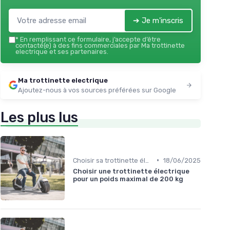
➔ Je m'inscris
*
En remplissant ce formulaire, j’accepte d’être
contacté(e) à des fins commerciales par Ma trottinette
electrique et ses partenaires.
Ma trottinette electrique
Ajoutez-nous à vos sources préférées sur Google
Les plus lus
•
Choisir sa trottinette électrique
18/06/2025
Choisir une trottinette électrique
pour un poids maximal de 200 kg