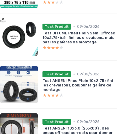
★★★★★
★★★★★
•
09/06/2026
Test Produit
Test BITUME Pneu Plein Semi Offroad
10x2.75-6.5 : fini les crevaisons, mais
pas les galères de montage
★★★★★
★★★★★
•
09/06/2026
Test Produit
Test ANSENI Pneu Plein 10x2.75 : fini
les crevaisons, bonjour la galère de
montage
★★★★★
★★★★★
•
09/06/2026
Test Produit
Test ANSENI 10x3.0 (255x80) : des
pneus offroad corrects pour donner