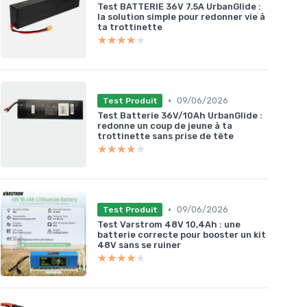
Test BATTERIE 36V 7.5A UrbanGlide :
la solution simple pour redonner vie à
ta trottinette
★★★★★
★★★★★
•
09/06/2026
Test Produit
Test Batterie 36V/10Ah UrbanGlide :
redonne un coup de jeune à ta
trottinette sans prise de tête
★★★★★
★★★★★
•
09/06/2026
Test Produit
Test Varstrom 48V 10,4Ah : une
batterie correcte pour booster un kit
48V sans se ruiner
★★★★★
★★★★★