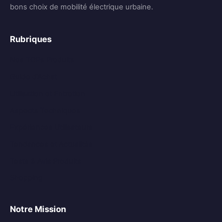
bons choix de mobilité électrique urbaine.
Rubriques
Nos TOPs Produits
Guide d’Achat
Utilisation et Entretien
Aspects Techniques
Expériences Utilisateurs
Tendances et Actualités
Tests & Avis Produits
Shopping
Notre Mission