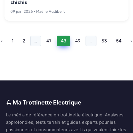
chichis
09 juin 2026 · Maëlle Audibert
‹
1
2
...
47
48
49
...
53
54
›
🛴 Ma Trottinette Electrique
Le média de référence en trottinette électrique. Analyses
approfondies, tests terrain et guides experts pour les
passionnés et consommateurs avertis qui veulent faire les