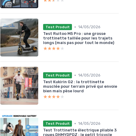
★★★★★
★★★★★
•
14/05/2026
Test Produit
Test Ruitoo M5 Pro : une grosse
trottinette taillée pour les trajets
longs (mais pas pour tout le monde)
★★★★★
★★★★★
•
14/05/2026
Test Produit
Test Kukirin G2 : la trottinette
musclée pour terrain privé qui envoie
bien mais pèse lourd
★★★★★
★★★★★
•
14/05/2026
Test Produit
Test Trottinette électrique pliable 3
roues DHMYDPDZ : le petit tricycle