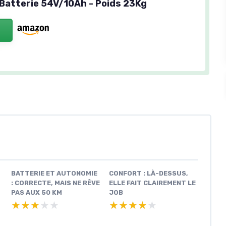
 Batterie 54V/10Ah - Poids 23Kg
BATTERIE ET AUTONOMIE
CONFORT : LÀ-DESSUS,
: CORRECTE, MAIS NE RÊVE
ELLE FAIT CLAIREMENT LE
PAS AUX 50 KM
JOB
★★★★★
★★★★★
★★★★★
★★★★★