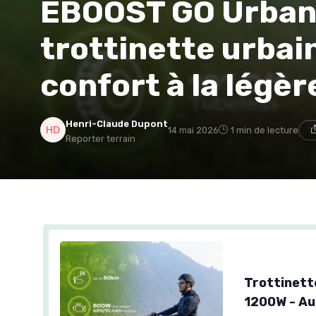
EBOOST GO UrbanGl
trottinette urbain
confort à la légèr
Henri-Claude Dupont
14 mai 2026
1 min de lecture
Reporter terrain
Trottinett
1200W - Au