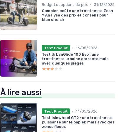
•
Budget et options de prix
31/12/2025
Combien coûte une trottinette Zosh
? Analyse des prix et conseils pour
bien choisir
•
16/05/2026
Test Produit
Test UrbanGlide 100 Evo : une
trottinette urbaine correcte mais
avec quelques pièges
★★★★★
★★★★★
À lire aussi
•
14/05/2026
Test Produit
Test isinwheel GT2 : une trottinette
puissante sur le papier, mais avec des
zones floues