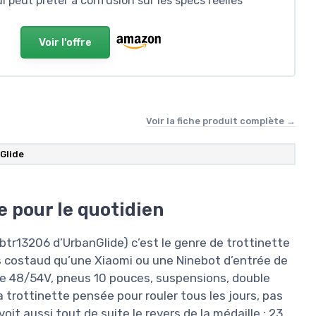
i peut prêter à confusion sur les specs réelles
Voir l'offre
Voir la fiche produit complète →
Glide
 pour le quotidien
btr13206 d’UrbanGlide) c’est le genre de trottinette
s costaud qu’une Xiaomi ou une Ninebot d’entrée de
e 48/54V, pneus 10 pouces, suspensions, double
 la trottinette pensée pour rouler tous les jours, pas
oit aussi tout de suite le revers de la médaille : 23