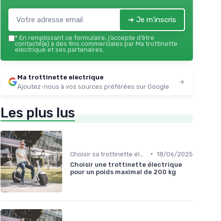
➔ Je m'inscris
*
En remplissant ce formulaire, j’accepte d’être
contacté(e) à des fins commerciales par Ma trottinette
electrique et ses partenaires.
Ma trottinette electrique
Ajoutez-nous à vos sources préférées sur Google
Les plus lus
•
Choisir sa trottinette électrique
18/06/2025
Choisir une trottinette électrique
pour un poids maximal de 200 kg