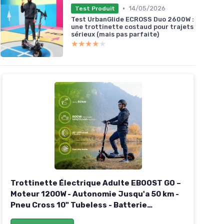
•
14/05/2026
Test Produit
Test UrbanGlide ECROSS Duo 2600W :
une trottinette costaud pour trajets
sérieux (mais pas parfaite)
★★★★★
★★★★★
Trottinette Électrique Adulte EBOOST GO –
Moteur 1200W - Autonomie Jusqu'a 50 km -
Pneu Cross 10" Tubeless - Batterie
54V/10Ah - Poids 23Kg