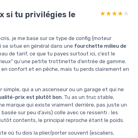
 si tu privilégies le
★★★★★
★★★★★
cris, je me base sur ce type de config (moteur
i se situe en général dans une
fourchette milieu de
u de tarif, ce que tu payes surtout ici, c’est le
érieux" qu’une petite trottinette d’entrée de gamme.
 en confort et en pêche, mais tu perds clairement en
er simple, qui a un ascenseur ou un garage et qui ne
alité-prix est plutôt bon
. Tu as un truc stable,
e marque qui existe vraiment derrière, pas juste un
sée sur peu d’avis) colle avec ce ressenti : les
plutôt contents, le principal reproche étant le poids.
te où tu dois la plier/porter souvent (escaliers,