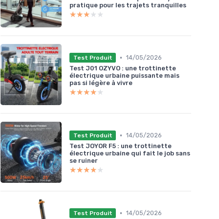
pratique pour les trajets tranquilles
★★★★★
★★★★★
•
14/05/2026
Test Produit
Test J01 OZYVO : une trottinette
électrique urbaine puissante mais
pas si légère à vivre
★★★★★
★★★★★
•
14/05/2026
Test Produit
Test JOYOR F5 : une trottinette
électrique urbaine qui fait le job sans
se ruiner
★★★★★
★★★★★
•
14/05/2026
Test Produit