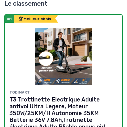
Le classement
#1
🏆 Meilleur choix
TODIMART
T3 Trottinette Electrique Adulte
antivol Ultra Legere, Moteur
350W/25KM/H Autonomie 35KM
Batterie 36V 7.8Ah,Trotinette
électrique Adulte Pliable pneus nid