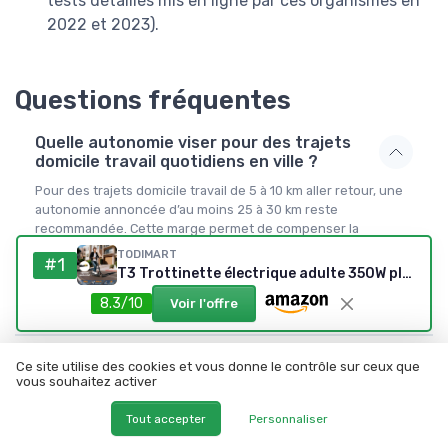
tests détaillés mis en ligne par ces organismes en
2022 et 2023).
Questions fréquentes
Quelle autonomie viser pour des trajets
domicile travail quotidiens en ville ?
Pour des trajets domicile travail de 5 à 10 km aller retour, une
autonomie annoncée d’au moins 25 à 30 km reste
recommandée. Cette marge permet de compenser la
différence entre autonomie théorique et réelle, liée au poids
TODIMART
#1
de l’utilisateur, au relief et à la température. Au delà de 10 km
T3 Trottinette électrique adulte 350W pliable – 35 km autonomie
par jour, il devient pertinent de viser des modèles avec une
8.3/10
Voir l'offre
batterie plus généreuse, proches de 40 km annoncés.
Une trottinette électrique compacte est
Ce site utilise des cookies et vous donne le contrôle sur ceux que
elle adaptée à un adulte de plus de 90 kg ?
vous souhaitez activer
Quelle différence entre une trottinette
Tout accepter
Personnaliser
électrique urbaine compacte et un modèle