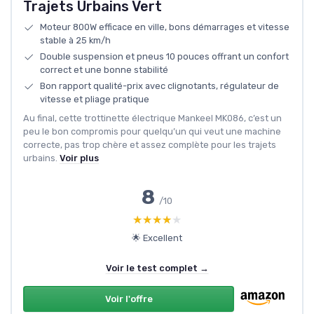
Trajets Urbains Vert
Moteur 800W efficace en ville, bons démarrages et vitesse
stable à 25 km/h
Double suspension et pneus 10 pouces offrant un confort
correct et une bonne stabilité
Bon rapport qualité-prix avec clignotants, régulateur de
vitesse et pliage pratique
Au final, cette trottinette électrique Mankeel MK086, c’est un
peu le bon compromis pour quelqu’un qui veut une machine
correcte, pas trop chère et assez complète pour les trajets
urbains.
Voir plus
8
/10
★★★★★
★★★★★
🌟 Excellent
Voir le test complet →
Voir l'offre