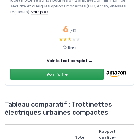
jouet motorisé sympa pour les 8-12 ans, avec un minimum de
sécurité et quelques options modernes (LED, écran, vitesses
réglables).
Voir plus
6
/10
★★★★★
★★★★★
👌 Bien
Voir le test complet →
Voir l'offre
Tableau comparatif : Trottinettes
électriques urbaines compactes
Rapport
Note
qualité-