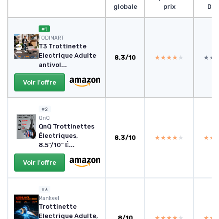
globale
prix
Des
#1
TODIMART
T3 Trottinette
Electrique Adulte
8.3/10
★★★★★
★★★★★
★★
★★
antivol...
Voir l'offre
#2
QnQ
QnQ Trottinettes
Électriques,
8.3/10
★★★★★
★★★★★
★★
★★
8.5"/10" É...
Voir l'offre
#3
Mankeel
Trottinette
Electrique Adulte,
8/10
★★★★★
★★★★★
★★
★★