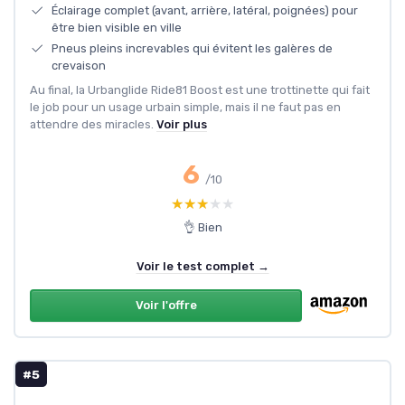
Éclairage complet (avant, arrière, latéral, poignées) pour
être bien visible en ville
Pneus pleins increvables qui évitent les galères de
crevaison
Au final, la Urbanglide Ride81 Boost est une trottinette qui fait
le job pour un usage urbain simple, mais il ne faut pas en
attendre des miracles.
Voir plus
6
/10
★★★★★
★★★★★
👌 Bien
Voir le test complet →
Voir l'offre
#5