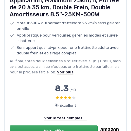
Application, Maximum 25km/h, Portée
de 20 à 35 km, Double Frein, Double
Amortisseurs 8.5''-25KM-500W
Moteur 500W qui permet d’atteindre 25 km/h sans galérer
en ville
Appli pratique pour verrouiller, gérer les modes et suivre
la batterie
Bon rapport qualité-prix pour une trottinette adulte avec
double frein et éclairage complet
Au final, après deux semaines à rouler avec la QnQ H8501, mon
avis est assez clair : ce n’est pas une trottinette parfaite, mais
pour le prix, elle fait le job.
Voir plus
8.3
/10
★★★★★
★★★★★
🌟 Excellent
Voir le test complet →
Voir l'offre