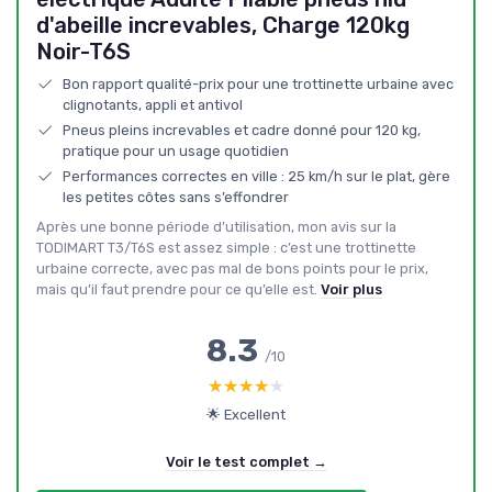
d'abeille increvables, Charge 120kg
Noir-T6S
Bon rapport qualité-prix pour une trottinette urbaine avec
clignotants, appli et antivol
Pneus pleins increvables et cadre donné pour 120 kg,
pratique pour un usage quotidien
Performances correctes en ville : 25 km/h sur le plat, gère
les petites côtes sans s’effondrer
Après une bonne période d’utilisation, mon avis sur la
TODIMART T3/T6S est assez simple : c’est une trottinette
urbaine correcte, avec pas mal de bons points pour le prix,
mais qu’il faut prendre pour ce qu’elle est.
Voir plus
8.3
/10
★★★★★
★★★★★
🌟 Excellent
Voir le test complet →