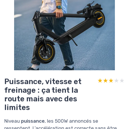
Puissance, vitesse et
★★★★★
★★★★★
freinage : ça tient la
route mais avec des
limites
Niveau
puissance
, les 500W annoncés se
ressentent. L’accélération est correcte sans être