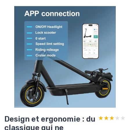
Design et ergonomie : du
★★★★★
★★★★★
classique qui ne