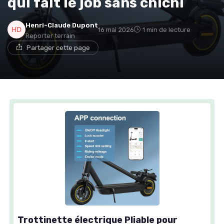
qui fait le job sans chichi
Henri-Claude Dupont
16 mai 2026
1 min de lecture
Reporter terrain
Partager cette page
Trottinette électrique Pliable pour