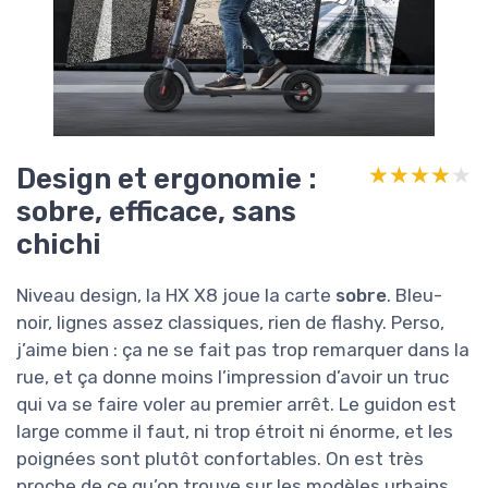
Design et ergonomie :
★★★★★
★★★★★
sobre, efficace, sans
chichi
Niveau design, la HX X8 joue la carte
sobre
. Bleu-
noir, lignes assez classiques, rien de flashy. Perso,
j’aime bien : ça ne se fait pas trop remarquer dans la
rue, et ça donne moins l’impression d’avoir un truc
qui va se faire voler au premier arrêt. Le guidon est
large comme il faut, ni trop étroit ni énorme, et les
poignées sont plutôt confortables. On est très
proche de ce qu’on trouve sur les modèles urbains