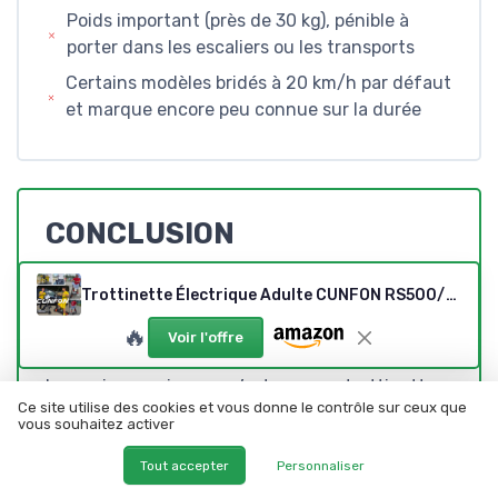
Poids important (près de 30 kg), pénible à
porter dans les escaliers ou les transports
Certains modèles bridés à 20 km/h par défaut
et marque encore peu connue sur la durée
CONCLUSION
NOTE DE LA RÉDACTION
Trottinette Électrique Adulte CUNFON RS500/RZ800/RZ1000, Anti-vol Empreinte, Pneus 9,5/10/10,5 Pouces, Batt 36/48V 10.4/13/18/24Ah, Freins Disque+Électronique, Autonomie 25-80km, Charge Max 120-190kg Noir + Orange
★★★★★
★★★★★
🔥
Voir l'offre
Globalement, la CUNFON RZ1000 m’a laissé une
bonne impression : ce n’est pas une trottinette «
Ce site utilise des cookies et vous donne le contrôle sur ceux que
gadget », c’est un vrai petit véhicule pour
vous souhaitez activer
adulte. Elle est puissante, confortable, plutôt
bien équipée niveau sécurité (freins, éclairage,
Tout accepter
Personnaliser
clignotants), et l’autonomie est correcte à très