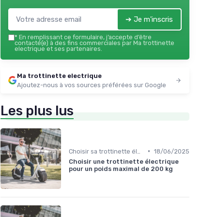
➔ Je m'inscris
*
En remplissant ce formulaire, j’accepte d’être
contacté(e) à des fins commerciales par Ma trottinette
electrique et ses partenaires.
Ma trottinette electrique
Ajoutez-nous à vos sources préférées sur Google
Les plus lus
•
Choisir sa trottinette électrique
18/06/2025
Choisir une trottinette électrique
pour un poids maximal de 200 kg