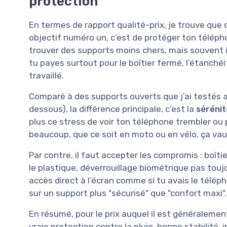
protection
En termes de rapport qualité-prix, je trouve qu
objectif numéro un, c’est de protéger ton télépho
trouver des supports moins chers, mais souvent il
tu payes surtout pour le boîtier fermé, l’étanché
travaillé.
Comparé à des supports ouverts que j’ai testés 
dessous), la différence principale, c’est la
sérénit
plus ce stress de voir ton téléphone trembler ou p
beaucoup, que ce soit en moto ou en vélo, ça vau
Par contre, il faut accepter les compromis : boît
le plastique, déverrouillage biométrique pas toujo
accès direct à l’écran comme si tu avais le téléph
sur un support plus "sécurisé" que "confort maxi".
En résumé, pour le prix auquel il est généraleme
vraie protection contre la pluie, bonne stabilité,