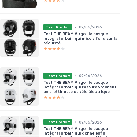
★★★★★
★★★★★
•
09/06/2026
Test Produit
Test THE BEAM Virgo : le casque
intégral urbain qui mise à fond sur la
sécurité
★★★★★
★★★★★
•
09/06/2026
Test Produit
Test THE BEAM Virgo : le casque
intégral urbain qui rassure vraiment
en trottinette et vélo électrique
★★★★★
★★★★★
•
09/06/2026
Test Produit
Test THE BEAM Virgo : le casque
intégral urbain qui donne enfin