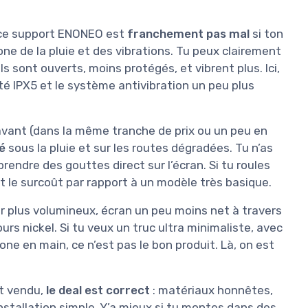
e ce support ENONEO est
franchement pas mal
si ton
ne de la pluie et des vibrations. Tu peux clairement
s sont ouverts, moins protégés, et vibrent plus. Ici,
ité IPX5 et le système antivibration un peu plus
avant (dans la même tranche de prix ou un peu en
é
sous la pluie et sur les routes dégradées. Tu n’as
rendre des gouttes direct sur l’écran. Si tu roules
t le surcoût par rapport à un modèle très basique.
ier plus volumineux, écran un peu moins net à travers
urs nickel. Si tu veux un truc ultra minimaliste, avec
one en main, ce n’est pas le bon produit. Là, on est
nt vendu,
le deal est correct
: matériaux honnêtes,
 installation simple. Y’a mieux si tu montes dans des