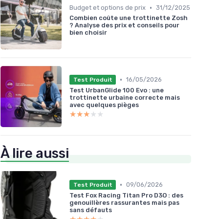
•
Budget et options de prix
31/12/2025
Combien coûte une trottinette Zosh
? Analyse des prix et conseils pour
bien choisir
•
16/05/2026
Test Produit
Test UrbanGlide 100 Evo : une
trottinette urbaine correcte mais
avec quelques pièges
★★★★★
★★★★★
À lire aussi
•
09/06/2026
Test Produit
Test Fox Racing Titan Pro D3O : des
genouillères rassurantes mais pas
sans défauts