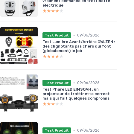
vraiment confiance en trottinette
électrique
★★★★★
★★★★★
•
09/06/2026
Test Produit
Test Lumière Avant/Arrière OWLZEN :
des clignotants pas chers qui font
(globalement) le job
★★★★★
★★★★★
•
09/06/2026
Test Produit
Test Phare LED EIMSOAH : un
projecteur de trottinette correct
mais qui fait quelques compromis
★★★★★
★★★★★
•
09/06/2026
Test Produit