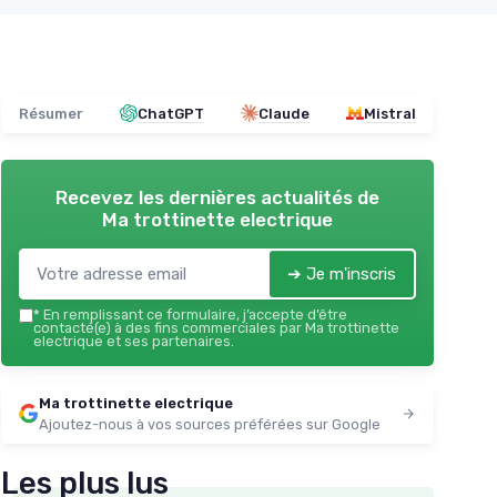
Résumer
ChatGPT
Claude
Mistral
Recevez les dernières actualités de
Ma trottinette electrique
➔ Je m'inscris
*
En remplissant ce formulaire, j’accepte d’être
contacté(e) à des fins commerciales par Ma trottinette
electrique et ses partenaires.
Ma trottinette electrique
Ajoutez-nous à vos sources préférées sur Google
Les plus lus