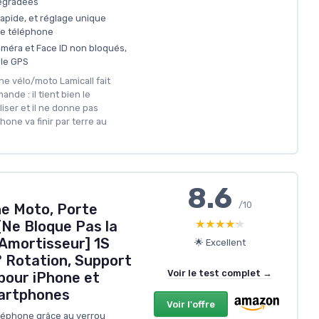
dégradées
 rapide, et réglage unique
me téléphone
améra et Face ID non bloqués,
 le GPS
ne vélo/moto Lamicall fait
nde : il tient bien le
iliser et il ne donne pas
one va finir par terre au
8.6
/10
e Moto, Porte
★★★★★
★★★★★
[Ne Bloque Pas la
Amortisseur] 1S
🌟 Excellent
° Rotation, Support
Voir le test complet →
pour iPhone et
martphones
Voir l'offre
léphone grâce au verrou