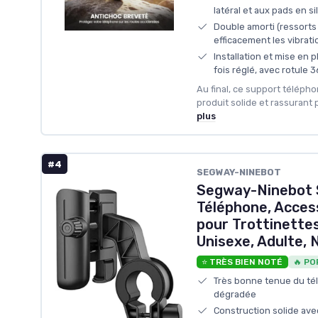
latéral et aux pads en si
Double amorti (ressorts 
efficacement les vibrati
Installation et mise en
fois réglé, avec rotule 
Au final, ce support téléph
produit solide et rassurant 
plus
#4
SEGWAY-NINEBOT
Segway-Ninebot 
Téléphone, Access
pour Trottinettes
Unisexe, Adulte, 
⭐ TRÈS BIEN NOTÉ
🔥 PO
Très bonne tenue du té
dégradée
Construction solide avec