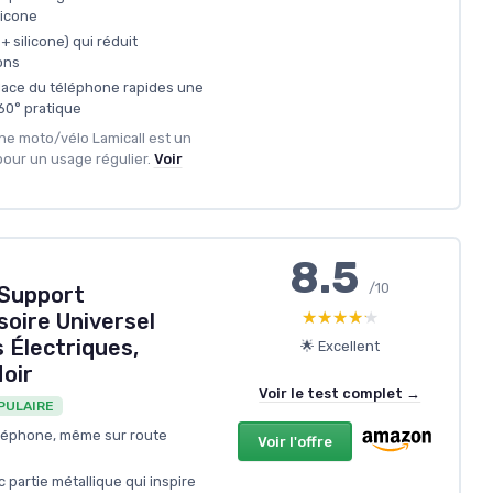
licone
+ silicone) qui réduit
ons
 place du téléphone rapides une
360° pratique
one moto/vélo Lamicall est un
pour un usage régulier.
Voir
8.5
/10
Support
★★★★★
★★★★★
oire Universel
 Électriques,
🌟 Excellent
Noir
Voir le test complet →
PULAIRE
léphone, même sur route
Voir l'offre
 partie métallique qui inspire