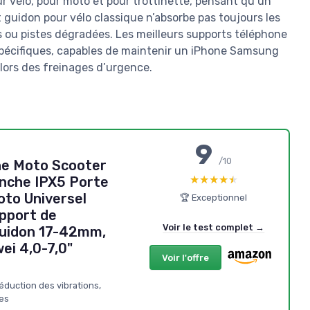
r vélo, pour moto et pour trottinette, pensant qu’un
t guidon pour vélo classique n’absorbe pas toujours les
és ou pistes dégradées. Les meilleurs supports téléphone
pécifiques, capables de maintenir un iPhone Samsung
lors des freinages d’urgence.
9
/10
ne Moto Scooter
★★★★★
★★★★★
anche IPX5 Porte
oto Universel
🏆 Exceptionnel
pport de
Voir le test complet →
Guidon 17-42mm,
ei 4,0-7,0"
Voir l'offre
réduction des vibrations,
es