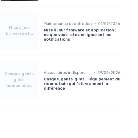
•
Maintenance et entretien
01/07/2026
Mise à jour
Mise à jour firmware et application :
firmware et...
ce que vous ratez en ignorant les
notifications
•
Accessoires indispensables
29/06/2026
Casque, gants,
Casque, gants, gilet : l'équipement du
gilet :
rider urbain qui fait vraiment la
l'équipement...
différence