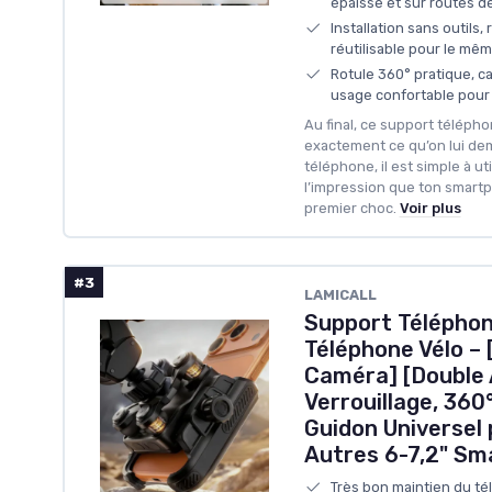
épaisse et sur routes 
Installation sans outils,
réutilisable pour le mê
Rotule 360° pratique, c
usage confortable pour
Au final, ce support télépho
exactement ce qu’on lui dema
téléphone, il est simple à ut
l’impression que ton smartph
premier choc.
Voir plus
#3
LAMICALL
Support Téléphon
Téléphone Vélo – 
Caméra] [Double 
Verrouillage, 360
Guidon Universel 
Autres 6-7,2" S
Très bon maintien du té