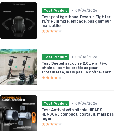
•
09/06/2026
Test Produit
Test protège-boue Teverun Fighter
11/11+ : simple, efficace, pas glamour
mais utile
★★★★★
★★★★★
•
09/06/2026
Test Produit
Test Jeebel sacoche 2,8L + antivol
chaîne : combo pratique pour
trottinette, mais pas un coffre-fort
★★★★★
★★★★★
•
09/06/2026
Test Produit
Test Antivol vélo pliable HIPARK
HD9006 : compact, costaud, mais pas
léger
★★★★★
★★★★★