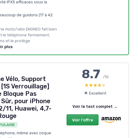
ité IPX5 efficaces sous la
beaucoup de guidons (17 à 42
one moto/vélo ENONEO fait bien
ent le téléphone fermement,
ons et le protège
ir plus
8.7
/10
e Vélo, Support
★★★★★
★★★★★
[1S Verrouillage]
e Bloque Pas
🌟 Excellent
 Sûr, pour iPhone
Voir le test complet →
/11, Huawei, 4,7-
Rouge
Voir l'offre
PULAIRE
éléphone, même avec coque