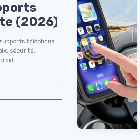
pports
tte (2026)
 supports téléphone
oix, sécurité,
droid.