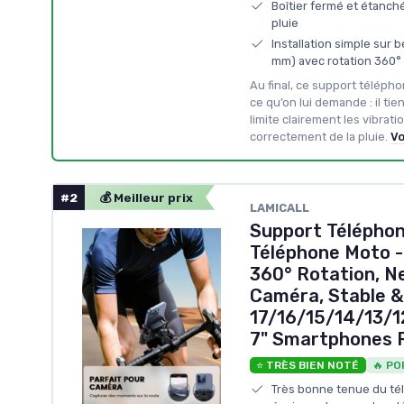
Boîtier fermé et étanché
pluie
Installation simple sur 
mm) avec rotation 360°
Au final, ce support téléph
ce qu’on lui demande : il ti
limite clairement les vibrati
correctement de la pluie.
Vo
#2
💰 Meilleur prix
LAMICALL
Support Téléphon
Téléphone Moto - 
360° Rotation, N
Caméra, Stable &
17/16/15/14/13/12
7" Smartphones 
⭐ TRÈS BIEN NOTÉ
🔥 PO
Très bonne tenue du t