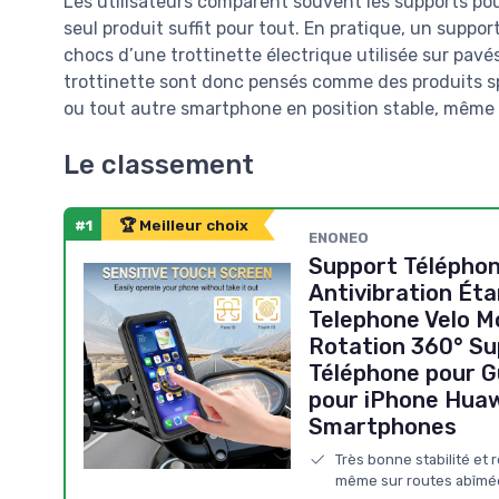
Les utilisateurs comparent souvent les supports pou
seul produit suffit pour tout. En pratique, un suppor
chocs d’une trottinette électrique utilisée sur pav
trottinette sont donc pensés comme des produits s
ou tout autre smartphone en position stable, même 
Le classement
#1
🏆 Meilleur choix
ENONEO
Support Télépho
Antivibration Ét
Telephone Velo M
Rotation 360° Su
Téléphone pour 
pour iPhone Huaw
Smartphones
Très bonne stabilité et 
même sur routes abîmé