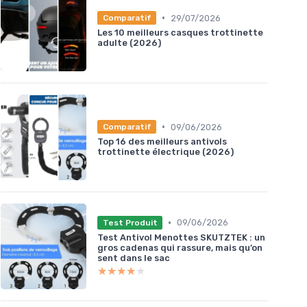
•
29/07/2026
Comparatif
Les 10 meilleurs casques trottinette
adulte (2026)
•
09/06/2026
Comparatif
Top 16 des meilleurs antivols
trottinette électrique (2026)
•
09/06/2026
Test Produit
Test Antivol Menottes SKUTZTEK : un
gros cadenas qui rassure, mais qu’on
sent dans le sac
★★★★★
★★★★★