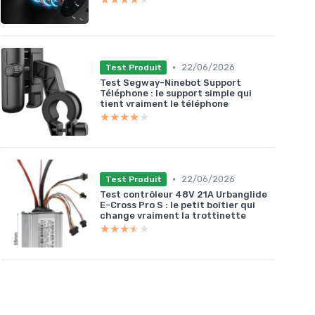
•
22/06/2026
Test Produit
Test Segway-Ninebot Support
Téléphone : le support simple qui
tient vraiment le téléphone
★★★★★
★★★★★
•
22/06/2026
Test Produit
Test contrôleur 48V 21A Urbanglide
E-Cross Pro S : le petit boîtier qui
change vraiment la trottinette
★★★★★
★★★★★