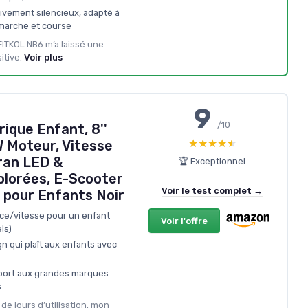
tivement silencieux, adapté à
 marche et course
 FITKOL NB6 m’a laissé une
tive.
Voir plus
9
/10
rique Enfant, 8''
★★★★★
★★★★★
W Moteur, Vitesse
ran LED &
🏆 Exceptionnel
lorées, E-Scooter
Voir le test complet →
 pour Enfants Noir
e/vitesse pour un enfant
Voir l'offre
ls)
n qui plaît aux enfants avec
pport aux grandes marques
s
e jours d’utilisation, mon