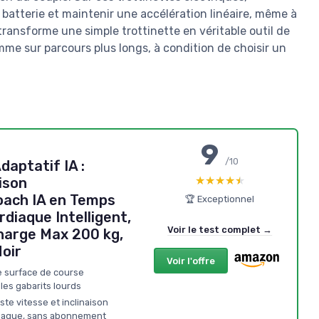
 batterie et maintenir une accélération linéaire, même à
transforme une simple trottinette en véritable outil de
mme sur parcours plus longs, à condition de choisir un
9
/10
daptatif IA :
★★★★★
★★★★★
ison
oach IA en Temps
🏆 Exceptionnel
rdiaque Intelligent,
Voir le test complet →
harge Max 200 kg,
oir
Voir l'offre
de surface de course
es gabarits lourds
ste vitesse et inclinaison
diaque, sans abonnement