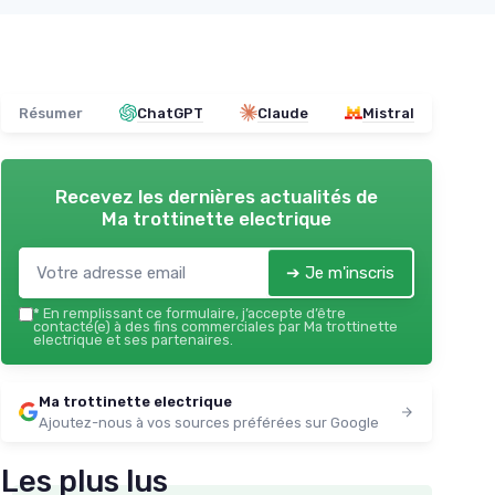
Résumer
ChatGPT
Claude
Mistral
Recevez les dernières actualités de
Ma trottinette electrique
➔ Je m'inscris
*
En remplissant ce formulaire, j’accepte d’être
contacté(e) à des fins commerciales par Ma trottinette
electrique et ses partenaires.
Ma trottinette electrique
Ajoutez-nous à vos sources préférées sur Google
Les plus lus