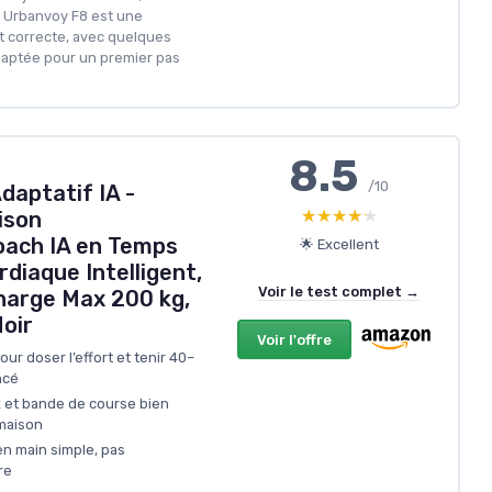
te Urbanvoy F8 est une
nt correcte, avec quelques
daptée pour un premier pas
8.5
/10
daptatif IA -
★★★★★
★★★★★
ison
oach IA en Temps
🌟 Excellent
rdiaque Intelligent,
Voir le test complet →
harge Max 200 kg,
oir
Voir l'offre
ur doser l’effort et tenir 40–
ncé
 et bande de course bien
maison
en main simple, pas
re