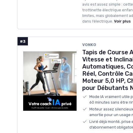
avis est assez simple : cet
trottinette électrique enfa
limites, mais globalement a
dans l’électrique.
Voir plus
#3
VONKO
Tapis de Course A
Vitesse et Inclina
Automatiques, C
Réel, Contrôle Ca
Moteur 5,0 HP, C
pour Débutants N
Mode IA vraiment utile po
60 minutes sans être ri
Moteur assez silencieux
amortie pour un usage 
Livré déjà monté, prise 
d’abonnement obligatoi