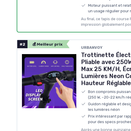
Moteur puissant et rela
un usage régulier pour
Au final, ce tapis de course
impression globalement posi
#2
💰 Meilleur prix
URBANVOY
Trottinette Élect
Pliable avec 250
Max 25 KM/H, Éc
Lumières Neon Co
Hauteur Réglable
Bon compromis puissanc
(250 W, ~20–22 km/h rée
Guidon réglable et desig
les lumières néon
Prix intéressant par ra
pour des specs proche
Après une bonne quinzaine d