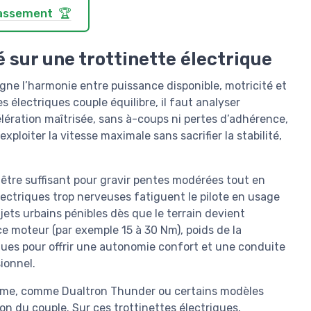
classement 🏆
 sur une trottinette électrique
igne l’harmonie entre puissance disponible, motricité et
es électriques couple équilibre, il faut analyser
ération maîtrisée, sans à-coups ni pertes d’adhérence,
xploiter la vitesse maximale sans sacrifier la stabilité,
t être suffisant pour gravir pentes modérées tout en
lectriques trop nerveuses fatiguent le pilote en usage
ajets urbains pénibles dès que le terrain devient
ce moteur (par exemple 15 à 30 Nm), poids de la
ues pour offrir une autonomie confort et une conduite
ionnel.
amme, comme Dualtron Thunder ou certains modèles
on du couple. Sur ces trottinettes électriques,