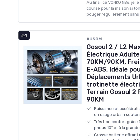
Au final, ce VONKO NB6, je l
course pour la maison si ton 
bouger régulièrement sans 
#4
AUSOM
Gosoul 2 / L2 Ma
Électrique Adult
70KM/90KM, Frein
E-ABS, Idéale po
Déplacements Urb
trotinette électr
Terrain Gosoul 2
90KM
Puissance et accélératio
en usage urbain souten
Très bon confort grâce 
pneus 10" et à la grand
Grosse batterie offrant