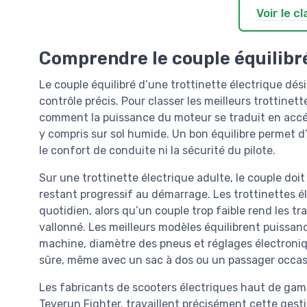
Voir le 
Comprendre le couple équilibré
Le couple équilibré d’une trottinette électrique dés
contrôle précis. Pour classer les meilleurs trottinett
comment la puissance du moteur se traduit en accél
y compris sur sol humide. Un bon équilibre permet d’e
le confort de conduite ni la sécurité du pilote.
Sur une trottinette électrique adulte, le couple doi
restant progressif au démarrage. Les trottinettes é
quotidien, alors qu’un couple trop faible rend les tr
vallonné. Les meilleurs modèles équilibrent puissan
machine, diamètre des pneus et réglages électroniq
sûre, même avec un sac à dos ou un passager occas
Les fabricants de scooters électriques haut de g
Teverun Fighter, travaillent précisément cette gesti