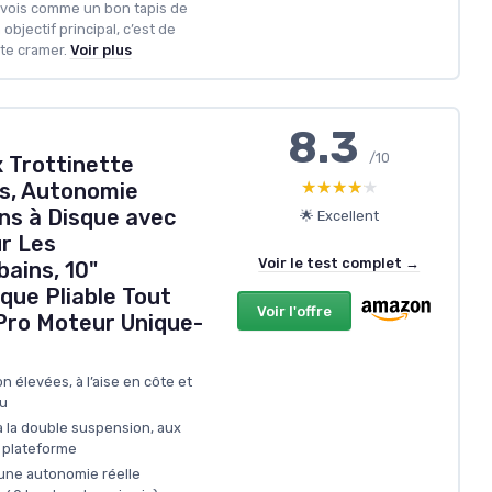
e vois comme un bon tapis de
objectif principal, c’est de
te cramer.
Voir plus
8.3
/10
x Trottinette
★★★★★
★★★★★
es, Autonomie
s à Disque avec
🌟 Excellent
ur Les
Voir le test complet →
ains, 10"
ique Pliable Tout
Voir l'offre
 Pro Moteur Unique-
n élevées, à l’aise en côte et
u
à la double suspension, aux
e plateforme
 une autonomie réelle