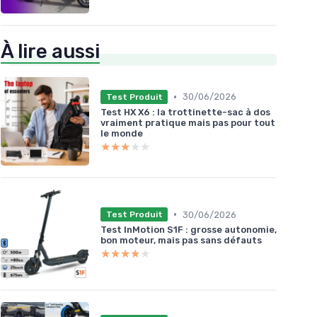
À lire aussi
•
30/06/2026
Test Produit
Test HX X6 : la trottinette-sac à dos
vraiment pratique mais pas pour tout
le monde
★★★★★
★★★★★
•
30/06/2026
Test Produit
Test InMotion S1F : grosse autonomie,
bon moteur, mais pas sans défauts
★★★★★
★★★★★