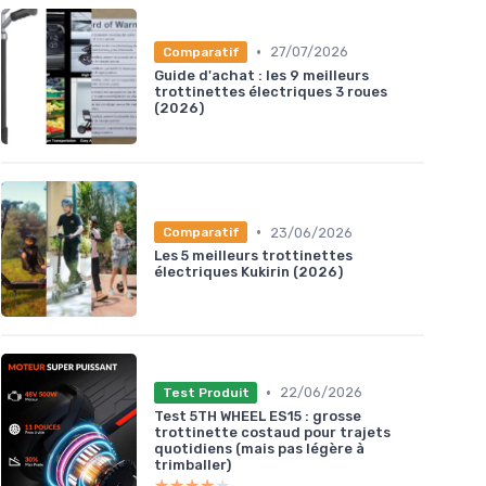
•
27/07/2026
Comparatif
Guide d'achat : les 9 meilleurs
trottinettes électriques 3 roues
(2026)
•
23/06/2026
Comparatif
Les 5 meilleurs trottinettes
électriques Kukirin (2026)
•
22/06/2026
Test Produit
Test 5TH WHEEL ES15 : grosse
trottinette costaud pour trajets
quotidiens (mais pas légère à
trimballer)
★★★★★
★★★★★