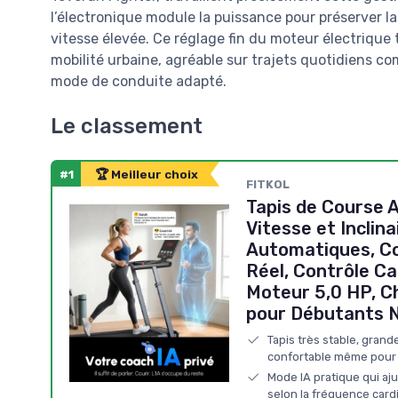
l’électronique module la puissance pour préserver la
vitesse élevée. Ce réglage fin du moteur électrique 
mobilité urbaine, agréable sur trajets quotidiens co
mode de conduite adapté.
Le classement
#1
🏆 Meilleur choix
FITKOL
Tapis de Course A
Vitesse et Inclina
Automatiques, C
Réel, Contrôle Ca
Moteur 5,0 HP, C
pour Débutants N
Tapis très stable, gran
confortable même pour l
Mode IA pratique qui aju
selon la fréquence car