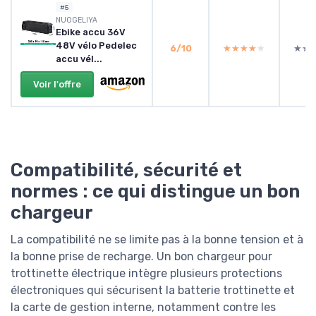
#5
NUOGELIYA
Ebike accu 36V
48V vélo Pedelec
6/10
★★★★★
★★★★★
★★
★★
accu vél...
Voir l'offre
Compatibilité, sécurité et
normes : ce qui distingue un bon
chargeur
La compatibilité ne se limite pas à la bonne tension et à
la bonne prise de recharge. Un bon chargeur pour
trottinette électrique intègre plusieurs protections
électroniques qui sécurisent la batterie trottinette et
la carte de gestion interne, notamment contre les