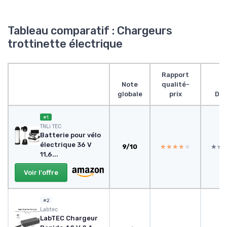
Tableau comparatif : Chargeurs
trottinette électrique
Rapport
Note
qualité-
globale
prix
Des
#1
TNLi TEC
Batterie pour vélo
électrique 36 V
9/10
★★★★★
★★★★★
★★
★★
11,6...
Voir l'offre
#2
Labtec
LabTEC Chargeur