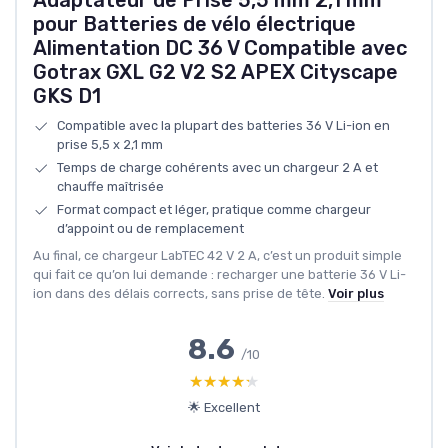
Adaptateur de Prise 5,5 mm 2,1 mm
pour Batteries de vélo électrique
Alimentation DC 36 V Compatible avec
Gotrax GXL G2 V2 S2 APEX Cityscape
GKS D1
Compatible avec la plupart des batteries 36 V Li-ion en
prise 5,5 x 2,1 mm
Temps de charge cohérents avec un chargeur 2 A et
chauffe maîtrisée
Format compact et léger, pratique comme chargeur
d’appoint ou de remplacement
Au final, ce chargeur LabTEC 42 V 2 A, c’est un produit simple
qui fait ce qu’on lui demande : recharger une batterie 36 V Li-
ion dans des délais corrects, sans prise de tête.
Voir plus
8.6
/10
★★★★★
★★★★★
🌟 Excellent