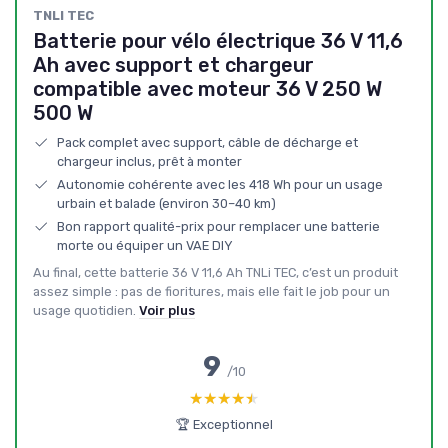
TNLI TEC
Batterie pour vélo électrique 36 V 11,6
Ah avec support et chargeur
compatible avec moteur 36 V 250 W
500 W
Pack complet avec support, câble de décharge et
chargeur inclus, prêt à monter
Autonomie cohérente avec les 418 Wh pour un usage
urbain et balade (environ 30–40 km)
Bon rapport qualité-prix pour remplacer une batterie
morte ou équiper un VAE DIY
Au final, cette batterie 36 V 11,6 Ah TNLi TEC, c’est un produit
assez simple : pas de fioritures, mais elle fait le job pour un
usage quotidien.
Voir plus
9
/10
★★★★★
★★★★★
🏆 Exceptionnel