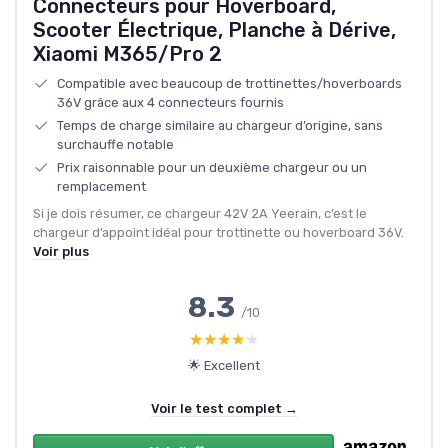
Connecteurs pour Hoverboard,
Scooter Électrique, Planche à Dérive,
Xiaomi M365/Pro 2
Compatible avec beaucoup de trottinettes/hoverboards
36V grâce aux 4 connecteurs fournis
Temps de charge similaire au chargeur d’origine, sans
surchauffe notable
Prix raisonnable pour un deuxième chargeur ou un
remplacement
Si je dois résumer, ce chargeur 42V 2A Yeerain, c’est le
chargeur d’appoint idéal pour trottinette ou hoverboard 36V.
Voir plus
8.3
/10
★★★★★
★★★★★
🌟 Excellent
Voir le test complet →