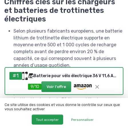
Chiffres clés sur les chargeurs
et batteries de trottinettes
électriques
Selon plusieurs fabricants européens, une batterie
lithium de trottinette électrique supporte en
moyenne entre 500 et 1 000 cycles de recharge
complets avant de perdre environ 20 % de
capacité, ce qui correspond souvent à plusieurs
années d’usage quotidien.
Des tests réalisés par des laboratoires
#1
Batterie pour vélo électrique 36 V 11,6 Ah avec support et chargeur compatible avec moteur 36 V 250 W 500 W
indépendants montrent qu’une surcharge de
seulement 10 % au delà de la tension nominale
9/10
Voir l'offre
peut réduire la durée de vie d’une batterie
trottinette de près de 30 %, ce qui illustre
Ce site utilise des cookies et vous donne le contrôle sur ceux que
l’importance d’un chargeur tension correctement
vous souhaitez activer
calibré.
Les mesures publiées par certains opérateurs de
Tout accepter
Personnaliser
flottes partagées indiquent qu’un chargeur