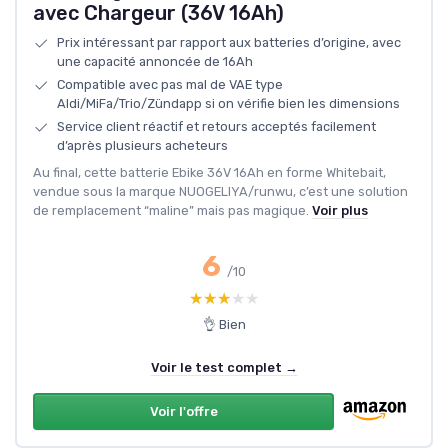
avec Chargeur (36V 16Ah)
Prix intéressant par rapport aux batteries d’origine, avec
une capacité annoncée de 16Ah
Compatible avec pas mal de VAE type
Aldi/MiFa/Trio/Zündapp si on vérifie bien les dimensions
Service client réactif et retours acceptés facilement
d’après plusieurs acheteurs
Au final, cette batterie Ebike 36V 16Ah en forme Whitebait,
vendue sous la marque NUOGELIYA/runwu, c’est une solution
de remplacement “maline” mais pas magique.
Voir plus
6
/10
★★★★★
★★★★★
👌 Bien
Voir le test complet →
Voir l'offre