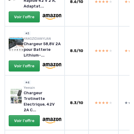
Rapide 42 V 2 A,
8.6/10
★★★★★
★★★★★
★★
★★
Adaptat...
Voir l'offre
#3
YANGZIDIANYUAN
Chargeur 58,8V 2A
pour Batterie
8.5/10
★★★★★
★★★★★
★★
★★
Lithium-...
Voir l'offre
#4
Yeerain
Chargeur
Trotinette
8.3/10
★★★★★
★★★★★
★★
★★
Electrique, 42V
2A C...
Voir l'offre