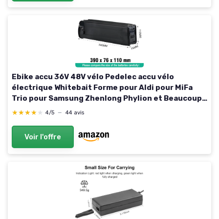
Ebike accu 36V 48V vélo Pedelec accu vélo
électrique Whitebait Forme pour Aldi pour MiFa
Trio pour Samsung Zhenlong Phylion et Beaucoup
Plus avec Chargeur (36V 16Ah)
★★★★★
★★★★★
4/5
—
44 avis
Voir l'offre