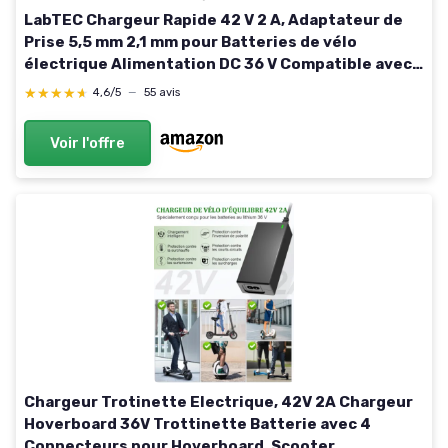
LabTEC Chargeur Rapide 42 V 2 A, Adaptateur de
Prise 5,5 mm 2,1 mm pour Batteries de vélo
électrique Alimentation DC 36 V Compatible avec
Gotrax GXL G2 V2 S2 APEX Cityscape GKS D1
★★★★★
★★★★★
4,6/5
—
55 avis
Voir l'offre
Chargeur Trotinette Electrique, 42V 2A Chargeur
Hoverboard 36V Trottinette Batterie avec 4
Connecteurs pour Hoverboard, Scooter