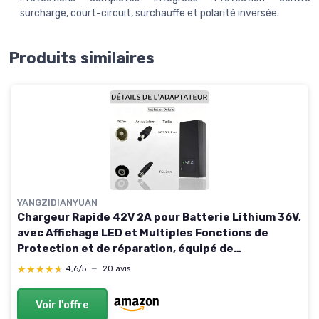
surcharge, court-circuit, surchauffe et polarité inversée.
Produits similaires
YANGZIDIANYUAN
Chargeur Rapide 42V 2A pour Batterie Lithium 36V,
avec Affichage LED et Multiples Fonctions de
Protection et de réparation, équipé de
connecteurs (RCA 8mm, DC 5.5 * 2.1mm, GX12 9mm)
★★★★★
★★★★★
4,6/5
—
20 avis
YZ100-2A
Voir l'offre