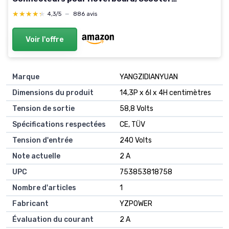
Électrique, Planche à Dérive, Xiaomi M365/Pro 2
★★★★★
★★★★★
4,3/5
—
886 avis
Voir l'offre
Marque
YANGZIDIANYUAN
Dimensions du produit
14,3P x 6l x 4H centimètres
Tension de sortie
58,8 Volts
Spécifications respectées
CE, TÜV
Tension d'entrée
240 Volts
Note actuelle
2 A
UPC
753853818758
Nombre d'articles
1
Fabricant
YZPOWER
Évaluation du courant
2 A