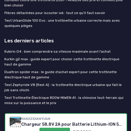
Combien coûte une trottinette Zosh ? Analyse des prix et conseils pour
bien choisir
Pièces détachées pour iscooter ix6 : tout ce qu'il faut savoir
Test UrbanGlide 100 Evo : une trottinette urbaine correcte mais avec
quelques pièges
Les derniers articles
Kukirin G4 : bien comprendre sa vitesse maximale avant l’achat
Kurkin g2 max : guide expert pour choisir cette trottinette électrique
haut de gamme
Dualtron spider max : le guide d’achat expert pour cette trottinette
électrique haut de gamme
Test Zephyride V8 (Red-A) : la trottinette électrique urbaine qui fait le
job sans chichi
Test Trottinette Électrique 800W MIWEN A1 : la chinoise tout-terrain qui
mise sur la puissance et le prix
Ma trottinette electrique
YANGZIDIANYUAN
Chargeur 58,8V 2A pour Batterie Lithium-ION 52V – Chargeur Vélo Électrique & Trottinette avec Écran LED