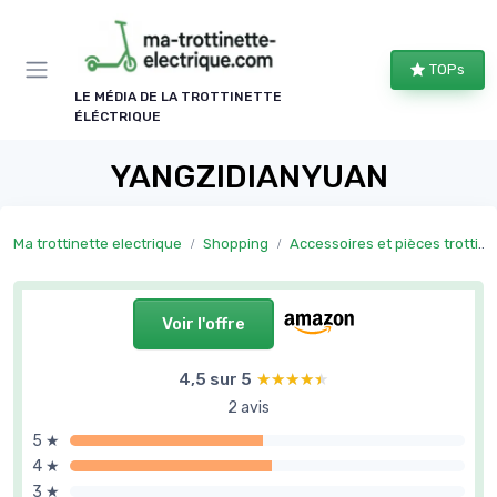
Panneau de gestion des cookies
TOPs
LE MÉDIA DE LA TROTTINETTE
ÉLÉCTRIQUE
YANGZIDIANYUAN
Ma trottinette electrique
Shopping
Accessoires et pièces trottinette électrique
Voir l'offre
4,5 sur 5
★★★★★
★★★★★
2 avis
5 ★
4 ★
3 ★