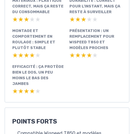
MATÉRIAUX : PLASTIQUE
DURABILITÉ : CORRECT
CORRECT, MAIS ÇA RESTE
POUR L’INSTANT, MAIS ÇA
DU CONSOMMABLE
RESTE À SURVEILLER
★★★★★
★★★★★
★★★★★
★★★★★
MONTAGE ET
PRÉSENTATION : UN
COMPORTEMENT EN
REMPLACEMENT POUR
ROULAGE : SIMPLE ET
WISPEED T850 ET
PLUTÔT STABLE
MODÈLES PROCHES
★★★★★
★★★★★
★★★★★
★★★★★
EFFICACITÉ : ÇA PROTÈGE
BIEN LE DOS, UN PEU
MOINS LE BAS DES
JAMBES
★★★★★
★★★★★
POINTS FORTS
Compatible Wispeed T850 et modèles