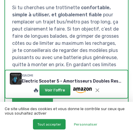
Si tu cherches une trottinette
confortable,
simple à utiliser, et globalement fiable
pour
remplacer un trajet bus/métro pas trop long, ça
peut clairement le faire. Si ton objectif, c’est de
faire de longues balades, de grimper de grosses
côtes ou de limiter au maximum les recharges,
je te conseillerais de regarder des modèles plus
puissants ou avec une batterie plus généreuse,
quitte à monter en prix. En gardant ces limites
en tête, la Xiaomi Scooter 5 reste un choix
XIAOMI
cohérent dans sa catégorie.
Electric Scooter 5 – Amortisseurs Doubles Ressort Avant – 60km Autonomie Étendue – Pneus 10' Tubeless – Moteur 700W Max – Pente 18% Trottinette Électrique Xiaomi Electric Scooter 5 350 W Noir
🔥
Voir l'offre
Voir l'offre
Ce site utilise des cookies et vous donne le contrôle sur ceux que
vous souhaitez activer
SOUS-NOTES
Tout accepter
Personnaliser
RAPPORT QUALITÉ-PRIX :
DESIGN : SOBRE, MASSIF,