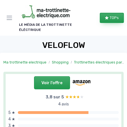
Panneau de gestion des cookies
TOPs
LE MÉDIA DE LA TROTTINETTE
ÉLÉCTRIQUE
VELOFLOW
Ma trottinette electrique
Shopping
Trottinettes électriques par usage
Voir l'offre
3,8 sur 5
★★★★★
★★★★★
4 avis
5 ★
4 ★
3 ★