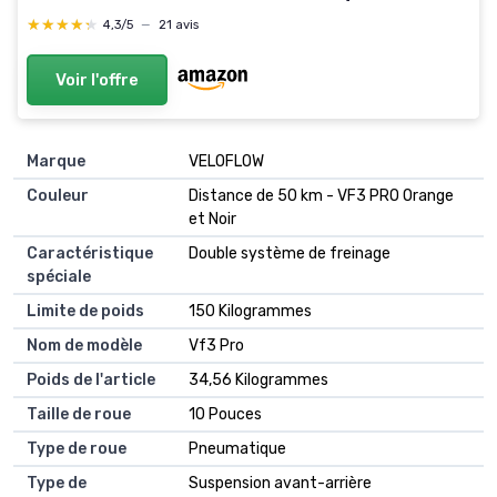
Tout Terrain Double Suspension Scooter
★★★★★
★★★★★
4,3/5
—
21 avis
Electrique
Voir l'offre
Marque
VELOFLOW
Couleur
Distance de 50 km - VF3 PRO Orange
et Noir
Caractéristique
Double système de freinage
spéciale
Limite de poids
150 Kilogrammes
Nom de modèle
Vf3 Pro
Poids de l'article
34,56 Kilogrammes
Taille de roue
10 Pouces
Type de roue
Pneumatique
Type de
Suspension avant-arrière