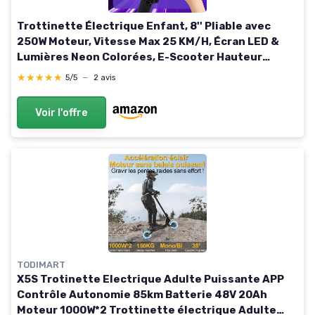
Trottinette Électrique Enfant, 8'' Pliable avec
250W Moteur, Vitesse Max 25 KM/H, Écran LED &
Lumières Neon Colorées, E-Scooter Hauteur
Réglable pour Enfants Noir
★★★★★
★★★★★
5/5
—
2 avis
Voir l'offre
TODIMART
X5S Trotinette Electrique Adulte Puissante APP
Contrôle Autonomie 85km Batterie 48V 20Ah
Moteur 1000W*2 Trottinette électrique Adulte