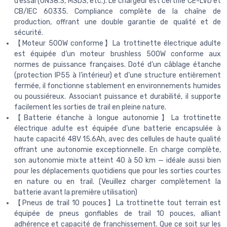
d’essai (UN38.3, MSDS, etc.). Le chargeur est certifié CE-LVD et
CB/IEC 60335. Compliance complète de la chaîne de
production, offrant une double garantie de qualité et de
sécurité.
【Moteur 500W conforme】La trottinette électrique adulte
est équipée d’un moteur brushless 500W conforme aux
normes de puissance françaises. Doté d’un câblage étanche
(protection IP55 à l’intérieur) et d’une structure entièrement
fermée, il fonctionne stablement en environnements humides
ou poussiéreux. Associant puissance et durabilité, il supporte
facilement les sorties de trail en pleine nature.
【Batterie étanche à longue autonomie】La trottinette
électrique adulte est équipée d’une batterie encapsulée à
haute capacité 48V 15.6Ah, avec des cellules de haute qualité
offrant une autonomie exceptionnelle. En charge complète,
son autonomie mixte atteint 40 à 50 km — idéale aussi bien
pour les déplacements quotidiens que pour les sorties courtes
en nature ou en trail. (Veuillez charger complètement la
batterie avant la première utilisation)
【Pneus de trail 10 pouces】La trottinette tout terrain est
équipée de pneus gonflables de trail 10 pouces, alliant
adhérence et capacité de franchissement. Que ce soit sur les