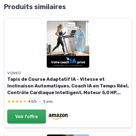
Produits similaires
VONKO
Tapis de Course Adaptatif IA - Vitesse et
Inclinaison Automatiques, Coach IA en Temps Réel,
Contrôle Cardiaque Intelligent, Moteur 5,0 HP,
Charge Max 200 kg, pour Débutants Noir
★★★★★
★★★★★
4,5/5
—
5 avis
Voir l'offre