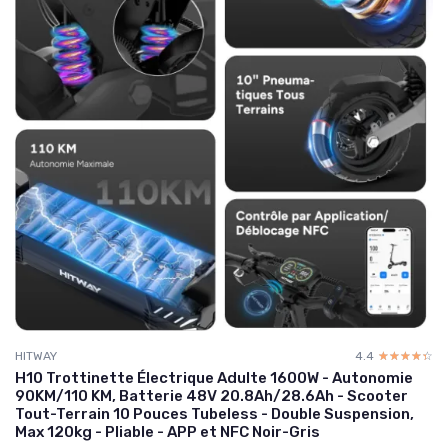
HITWAY
4.4
☆☆☆☆☆
★★★★★
H10 Trottinette Électrique Adulte 1600W - Autonomie
90KM/110 KM, Batterie 48V 20.8Ah/28.6Ah - Scooter
Tout-Terrain 10 Pouces Tubeless - Double Suspension,
Max 120kg - Pliable - APP et NFC Noir-Gris