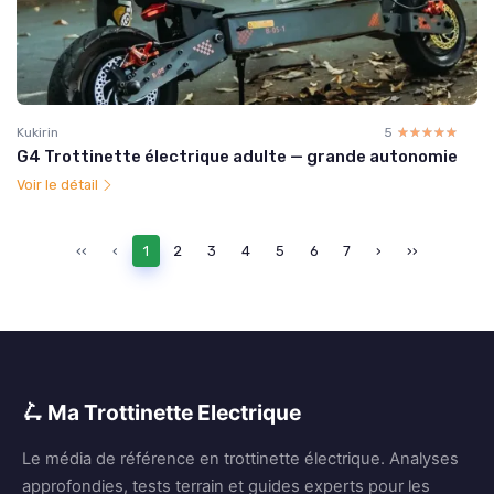
Kukirin
5
☆☆☆☆☆
★★★★★
G4 Trottinette électrique adulte — grande autonomie
Voir le détail
‹‹
‹
1
2
3
4
5
6
7
›
››
🛴 Ma Trottinette Electrique
Le média de référence en trottinette électrique. Analyses
approfondies, tests terrain et guides experts pour les