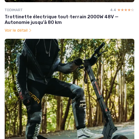
TODIMART
4.4
☆☆☆☆☆
★★★★★
Trottinette électrique tout‑terrain 2000W 48V —
Autonomie jusqu'à 80 km
Voir le détail