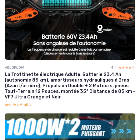
VELOFLOW
4.4
☆☆☆☆☆
★★★★★
La Trottinette électrique Adulte, Batterie 23,4 Ah
(autonomie 85 km), amortisseurs hydrauliques à Bras
(Avant/arrière), Propulsion Double + 2 Moteurs, pneus
Tout-Terrain 12 Pouces, montée 35° Distance de 85 km -
VF7 Ultra Orange et Noir
Voir le détail