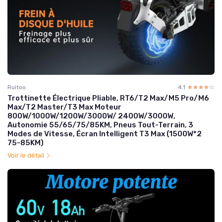
Ruitoo
4.1
☆☆☆☆☆
★★★★★
Trottinette Électrique Pliable, RT6/T2 Max/M5 Pro/M6
Max/T2 Master/T3 Max Moteur
800W/1000W/1200W/3000W/ 2400W/3000W,
Autonomie 55/65/75/85KM, Pneus Tout-Terrain, 3
Modes de Vitesse, Écran Intelligent T3 Max (1500W*2
75-85KM)
Voir le détail