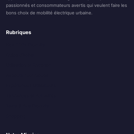
passionnés et consommateurs avertis qui veulent faire les
bons choix de mobilité électrique urbaine.
Rubriques
Nos TOPs Produits
Guide d’Achat
Utilisation et Entretien
Aspects Techniques
Expériences Utilisateurs
Tendances et Actualités
Tests & Avis Produits
Shopping