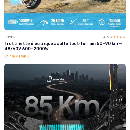
JOYOR
4.6
☆☆☆☆☆
★★★★★
Trottinette électrique adulte tout‑terrain 50–90 km —
48/60V 600–2000W
Voir le détail