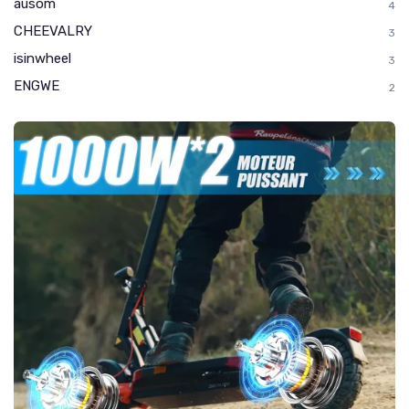
ausom
4
CHEEVALRY
3
isinwheel
3
ENGWE
2