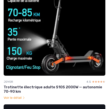
JOYOR
4.5
☆☆☆☆☆
★★★★★
Trotinette électrique adulte S10S 2000W — autonomie
70-90 km
Voir le détail