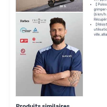
【Puissa
grimper 
(6 km/h 
Récupéra
【Résista
utilisat
ville, a
Produits similaires