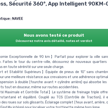
ss, Sécurité 360°, App Intelligent 90KM
utique :
NAVEE
Nous avons testé ce produit
Découvrez notre avis détaillé, notes et verdict
mie Exceptionnelle de 90 km】Parfait pour explorer la ville sans
. Faites le tour du centre-ville, découvrez de nouveaux quartiers
s en toute sérénité sur une seule charge.
t et Stabilité Supérieurs】Équipée de pneus de 10" sans chambre 
our une meilleure résistance aux crevaisons et une adhérence optimal
spension à double (fourche avant + cylindre arrière) qui absorbe les
ets tout en douceur, même sur routes accidentées.
é Maximale et Contrôle Total】Le système de freinage triple offre
instantané et équilibré. Couplé au TCS (Contrôle de Traction), il
 des roues sur sols glissants. Éclairage complet (feux avant, arrière, 
 Find My intégré pour localiser votre trottinette même hors ligne.