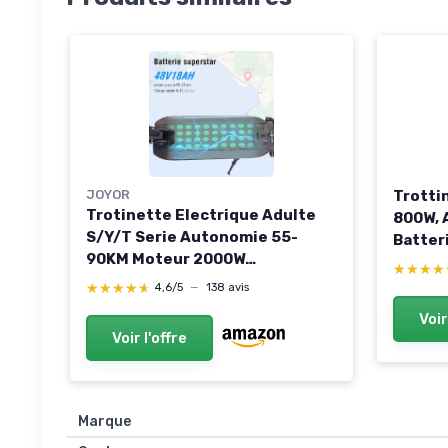
JOYOR
Trotti
Trotinette Electrique Adulte
800W,
S/Y/T Serie Autonomie 55-
Batter
90KM Moteur 2000W
Electri
★★★★
★★★★
Trottinette électrique
Roues 
★★★★★
★★★★★
4,6/5
—
138 avis
Puissante Sportive
Suspen
Voir
Professionnelle Aventure
Double
Voir l'offre
Travail Pneus Tout-Terrain
Scooter Electrique Adulte Noir
Marque