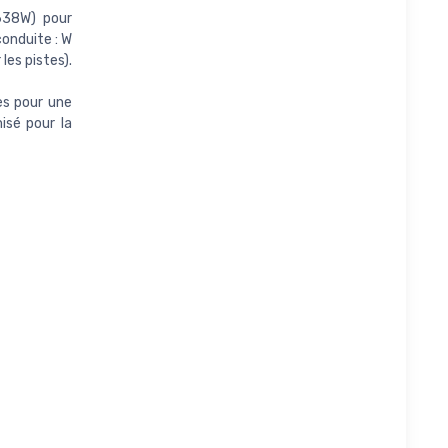
638W) pour
onduite : W
les pistes).
es pour une
isé pour la