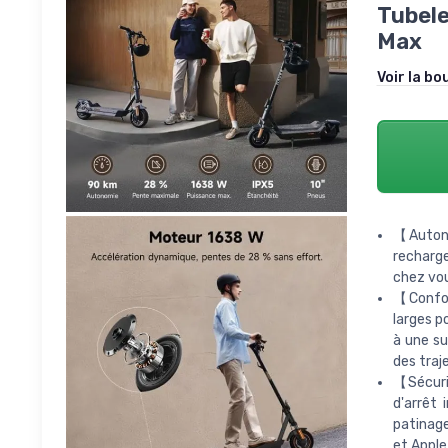
Tubele
Max
Voir la bo
【Autono
recharge
chez vou
【Confor
larges p
à une su
des traj
【Sécurit
d'arrêt 
patinage
et Apple