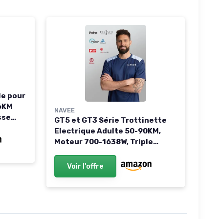
le pour
36KM
NAVEE
sse
GT5 et GT3 Série Trottinette
Electrique Adulte 50-90KM,
Moteur 700-1638W, Triple
tème de
Freinage & TCS, Antivol
Intégré, Connectivité
Voir l'offre
Bluetooth, Pneus 10" Tubeless,
Sécurité 360°, App Intelligent
75KM-GT5 Pro