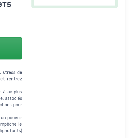
-GT5
 stress de
 et rentrez
à air plus
e, associés
 chocs pour
 un pouvoir
 empêche le
clignotants)