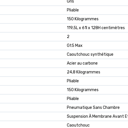
Gris
Pliable
150 Kilogrammes
119,5L x 61l x 128H centimètres
2
Gt5 Max
Caoutchouc synthétique
Acier au carbone
24,8 Kilogrammes
Pliable
150 Kilogrammes
Pliable
Pneumatique Sans Chambre
Suspension À Membrane Avant Et
Caoutchouc