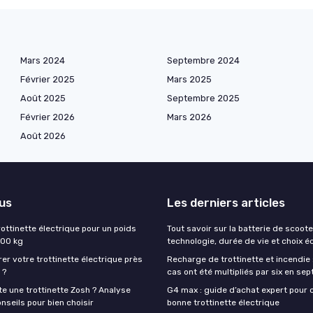
Mars 2024
Septembre 2024
Février 2025
Mars 2025
Août 2025
Septembre 2025
Février 2026
Mars 2026
Août 2026
lus
Les derniers articles
rottinette électrique pour un poids
Tout savoir sur la batterie de scoote
200 kg
technologie, durée de vie et choix é
rer votre trottinette électrique près
Recharge de trottinette et incendie 
 ?
cas ont été multipliés par six en sep
e une trottinette Zosh ? Analyse
G4 max : guide d’achat expert pour c
onseils pour bien choisir
bonne trottinette électrique