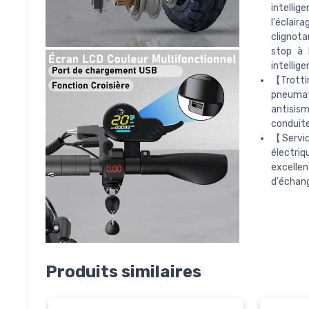
intellig
l'éclai
clignota
stop à 
intellige
【Trottin
pneumat
antisism
conduite
【Servic
électriq
excellen
d'échang
Produits similaires