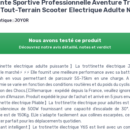
nte Sportive Professionnelle Aventure Tr
Tout-Terrain Scooter Electrique Adulte N
utique :
JOYOR
Nous avons testé ce produit
Découvrez notre avis détaillé, notes et verdict
nette electrique adulte puissante】La trottinette électrique
le marché⚡ ⚡⚡ Elle fournit une meilleure performance avec sa batte
h en vous permettant de parcourir 55-75km en une charge. A
mie se varie en fonction des conditions routières et du poids du cycli
on des Chocs.(💥Remarque : expédié depuis la France, veuillez ignorer
son d'Amazon. Produit expédié le jour de l'achat et arrivé en 5 jours envi
ette électrique Pliable】La trottinette électrique pour adultes est
silencieux de 500W fournissant une capacité d’escalade de 30°.
 est de 150Kg. ELle s'adapte facilement aux collines escarpées, ce 
er parfait pour les déplacements quotidien.
ant intelligent】Le trotinette électrique Y6S est livré avec un c