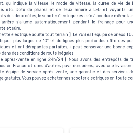
ent, qui indique la vitesse, le mode de vitesse, la durée de vie de l
rage, etc. Doté de phares et de feux arrière à LED et voyants l
nts des deux côtés, le scooter électrique est sûr à conduire même la n
l'arrière s'allume automatiquement pendant le freinage pour un
nte et sûre.
ette electrique adulte tout terrain 】Le Y6S est équipé de pneus T
iques plus larges de 10" et de lignes plus profondes offre des p
iques et antidérapantes parfaites, il peut conserver une bonne ex
 dans des conditions de route inégales.
e après-vente en ligne 24h/24】Nous avons des entrepôts de tr
ues en France et dans d'autres pays européens, avec une livraison 
te équipe de service après-vente, une garantie et des services d
e gratuits. Vous pouvez acheter nos scooter electriques en toute co