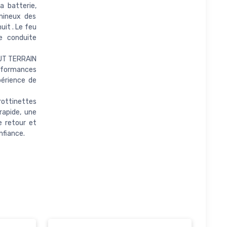
a batterie,
umineux des
uit . Le feu
e conduite
OUT TERRAIN
erformances
périence de
ottinettes
rapide, une
e retour et
nfiance.