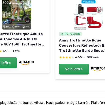
nette Électrique Adulte
🔥 POPULAIRE
 Autonomie 40-45KM
Ainiv Trottinette Roue
ie 48V 15Ah Trotinette
Couverture Réflecteur B
que Pliante Portable,
Trottinette Garde Boue,
★
★
5/5
—
1 avis
10" Tout Terrain Double
de Frein à Disque - Antiv
★★★★★
★★★★★
4,3/5
—
1086 avis
sion Frein à Disque
Trottinette Electrique,
 l'offre
 Escooter
Accessoire pour Xiaomi
Voir l'offre
Scooter Antivol Trottin
(Rouge)
plaçable,Compteur de vitesse,Haut-parleur intégré,Lumière,Platefor