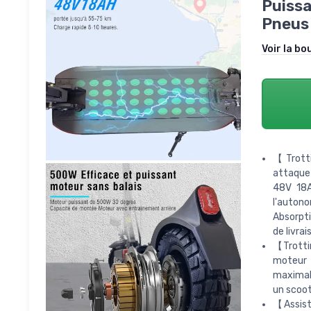
Puissa
Pneus 
Voir la bo
【Trotti
attaque 
48V 18A
l'autono
Absorpti
de livrai
【Trottin
moteur 
maximale
un scoot
【Assist