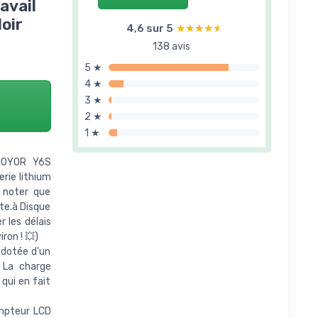
avail
oir
4,6 sur 5
★★★★★
★★★★★
138 avis
5 ★
4 ★
3 ★
2 ★
1 ★
 JOYOR Y6S
rie lithium
 noter que
ste.à Disque
 les délais
ron ! 💥)
 dotée d'un
 La charge
qui en fait
ompteur LCD