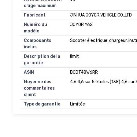
d'âge maximum
Fabricant
JINHUA JOYOR VEHICLE CO.,LTD
Numéro du
JOYOR Y6S
modèle
Composants
Scooter électrique, chargeur, instr
inclus
Description de la
limit
garantie
ASIN
B0DT48W6RR
Moyenne des
4,6 4,6 sur 5 étoiles (138) 4,6 sur 
commentaires
client
Type de garantie
Limitée