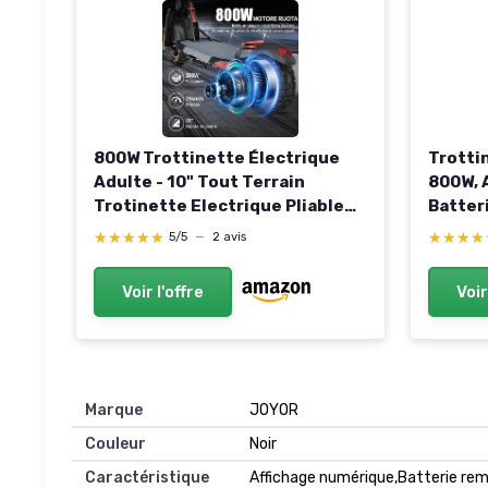
800W Trottinette Électrique
Trotti
Adulte - 10" Tout Terrain
800W,
Trotinette Electrique Pliable
Batter
Autonomie 30-40KM,Batterie
Electri
★★★★★
★★★★★
★★★★
★★★★
5/5
—
2 avis
48V 12.5Ah Escooter Double
Roues 
Suspension Double Frein
Suspen
Voir l'offre
Voir
Scooter Charge 120kg
Double
Marque
JOYOR
Couleur
Noir
Caractéristique
Affichage numérique,Batterie rem