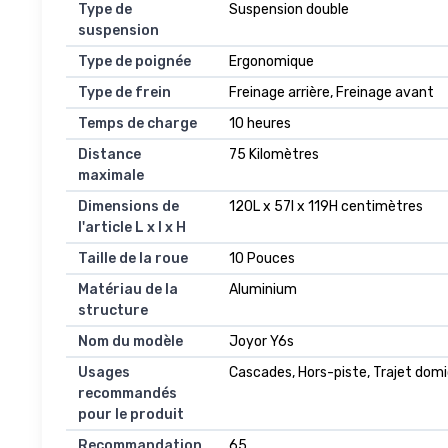
Type de
Suspension double
suspension
Type de poignée
Ergonomique
Type de frein
Freinage arrière, Freinage avant
Temps de charge
10 heures
Distance
75 Kilomètres
maximale
Dimensions de
120L x 57l x 119H centimètres
l'article L x l x H
Taille de la roue
10 Pouces
Matériau de la
Aluminium
structure
Nom du modèle
Joyor Y6s
Usages
Cascades, Hors-piste, Trajet domic
recommandés
pour le produit
Recommandation
65