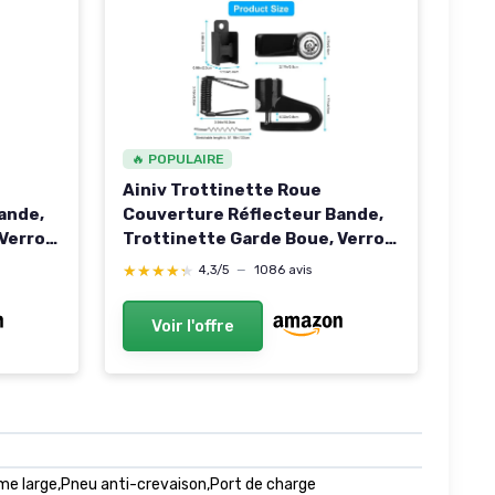
🔥 POPULAIRE
Ainiv Trottinette Roue
ande,
Couverture Réflecteur Bande,
 Verrou
Trottinette Garde Boue, Verrou
ol
de Frein à Disque - Antivol
★★★★★
★★★★★
4,3/5
—
1086 avis
Trottinette Electrique,
 M365
Accessoire pour Xiaomi M365
Voir l'offre
ette
Scooter Antivol Trottinette
(Noir)
me large,Pneu anti-crevaison,Port de charge