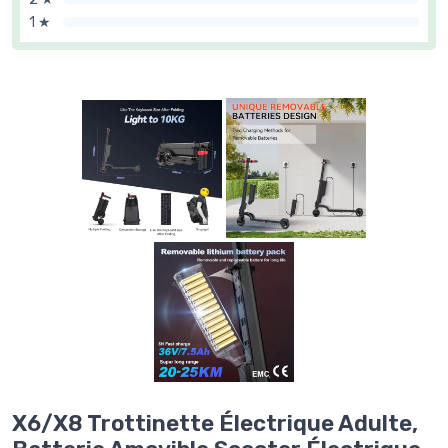
1 ★
X6/X8 Trottinette Électrique Adulte,