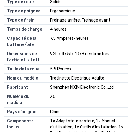
Type de roue
Solide
Type de poignée
Ergonomique
Type de frein
Freinage arrière, Freinage avant
Temps de charge
4 heures
Capacité de la
7,5 Ampères-heures
batterie/pile
Dimensions de
92L x 47,5l x 107H centimètres
l'article L x l x H
Taille de la roue
5,5 Pouces
Nom du modèle
Trotinette Electrique Adulte
Fabricant
‎Shenzhen KIXIN Electronic Co.,Ltd
Numéro du
X6
modèle
Pays d'origine
Chine
Composants
1 x Adaptateur secteur, 1 x Manuel
inclus
d'utilisation, 1 x Outils d'installation, 1 x