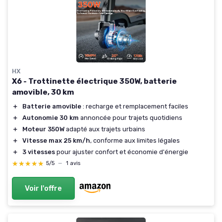
HX
X6 - Trottinette électrique 350W, batterie
amovible, 30 km
＋
Batterie amovible
: recharge et remplacement faciles
＋
Autonomie 30 km
annoncée pour trajets quotidiens
＋
Moteur 350W
adapté aux trajets urbains
＋
Vitesse max 25 km/h
, conforme aux limites légales
＋
3 vitesses
pour ajuster confort et économie d'énergie
★★★★★
★★★★★
5/5
—
1 avis
Voir l'offre