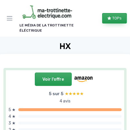
Panneau de gestion des cookies
TOPs
LE MÉDIA DE LA TROTTINETTE
ÉLÉCTRIQUE
HX
Voir l'offre
5 sur 5
★★★★★
★★★★★
4 avis
5 ★
4 ★
3 ★
2 ★