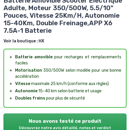
Batterie Amovible Scooter Électrique
Adulte, Moteur 350/500W, 5.5/10"
Pouces, Vitesse 25Km/H, Autonomie
15-40Km, Double Freinage,APP X6
7.5A-1 Batterie
Voir la boutique :
HX
＋
Batterie amovible
pour recharges et remplacements
faciles
＋
Motorisation
350/500W selon modèle pour une bonne
accélération
＋
Vitesse
maximale 25 km/h (conforme aux règles)
＋
Autonomie
15–40 km selon batterie et usage
＋
Doubles freins
pour plus de sécurité
Nous avons testé ce produit
Découvrez notre avis détaillé, notes et verdict