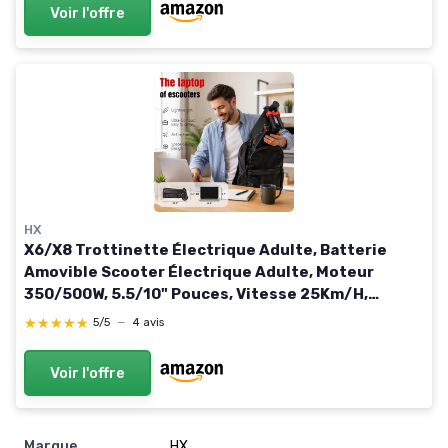
Voir l'offre
HX
X6/X8 Trottinette Électrique Adulte, Batterie
Amovible Scooter Électrique Adulte, Moteur
350/500W, 5.5/10" Pouces, Vitesse 25Km/H,
Autonomie 15-40Km, Double Freinage,APP Rouge
★★★★★
★★★★★
5/5
—
4 avis
et noir
Voir l'offre
Marque
HX