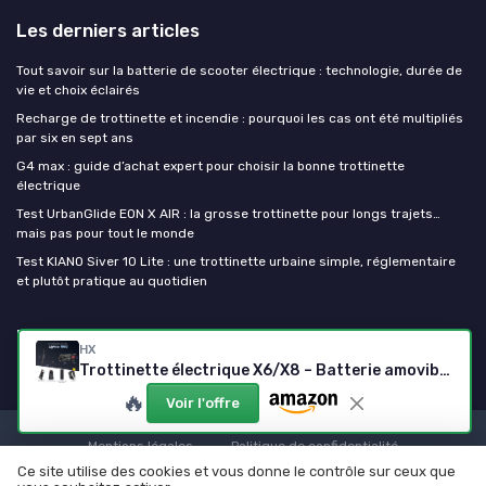
Les derniers articles
Tout savoir sur la batterie de scooter électrique : technologie, durée de
vie et choix éclairés
Recharge de trottinette et incendie : pourquoi les cas ont été multipliés
par six en sept ans
G4 max : guide d’achat expert pour choisir la bonne trottinette
électrique
Test UrbanGlide EON X AIR : la grosse trottinette pour longs trajets…
mais pas pour tout le monde
Test KIANO Siver 10 Lite : une trottinette urbaine simple, réglementaire
et plutôt pratique au quotidien
Ma trottinette electrique
HX
Trottinette électrique X6/X8 – Batterie amovible, 350/500W
🔥
Voir l'offre
Mentions légales
Politique de confidentialité
Ce site utilise des cookies et vous donne le contrôle sur ceux que
© Ma trottinette electrique 2026