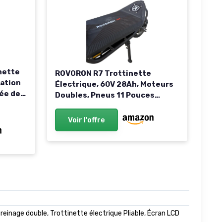
nette
ROVORON R7 Trottinette
ation
Électrique, 60V 28Ah, Moteurs
tée de
Doubles, Pneus 11 Pouces
en
Tubeless, Signature LED Noir
Voir l'offre
harge
einage double, Trottinette électrique Pliable, Écran LCD