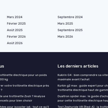
Mars 2024
Septembre 2024
Février 2025
Mars 2025
Août 2025
Septembre 2025
Février 2026
Mars 2026
Août 2026
lus
Les derniers articles
rottinette électrique pour un poids
Kukirin G4 : bien comprendre sa vit
200 kg
maximale avant l’achat
rer votre trottinette électrique près
Kurkin g2 max : guide expert pour ch
 ?
trottinette électrique haut de gam
e une trottinette Zosh ? Analyse
Dualtron spider max : le guide d’ach
onseils pour bien choisir
pour cette trottinette électrique h
ées pour iscooter ix6 : tout ce qu'il
Test Zephyride V8 (Red-A) : la trotti