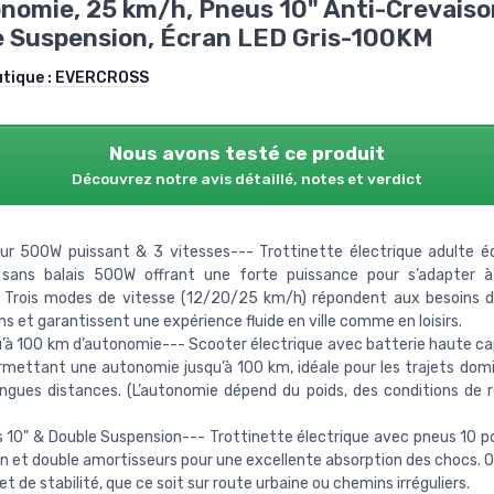
nomie, 25 km/h, Pneus 10" Anti-Crevaiso
 Suspension, Écran LED Gris-100KM
utique :
EVERCROSS
Nous avons testé ce produit
Découvrez notre avis détaillé, notes et verdict
ur 500W puissant & 3 vitesses--- Trottinette électrique adulte é
sans balais 500W offrant une forte puissance pour s’adapter à 
s. Trois modes de vitesse (12/20/25 km/h) répondent aux besoins 
ns et garantissent une expérience fluide en ville comme en loisirs.
’à 100 km d’autonomie--- Scooter électrique avec batterie haute c
mettant une autonomie jusqu’à 100 km, idéale pour les trajets domic
ongues distances. (L’autonomie dépend du poids, des conditions de 
 10" & Double Suspension--- Trottinette électrique avec pneus 10 p
n et double amortisseurs pour une excellente absorption des chocs. Of
t de stabilité, que ce soit sur route urbaine ou chemins irréguliers.