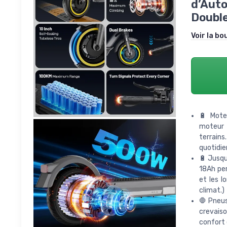
d’Auto
Double
Voir la bo
🔋 Mote
moteur 
terrain
quotidie
🔋 Jusqu
18Ah per
et les l
climat.)
🛑 Pneus
crevaiso
confort e