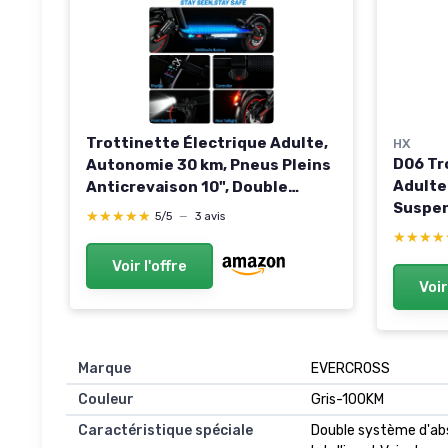
Trottinette Électrique Adulte,
HX
D06 Tr
Autonomie 30 km, Pneus Pleins
Adulte
Anticrevaison 10", Double
Suspen
Suspension, Double Frein à
★★★★★
★★★★★
5/5
—
3 avis
Moteur
Disque, 3 Vitesses, App,
★★★★
★★★★
70km 
Trotinette Electrique Pliante
Voir l'offre
Distan
Portable, Déplacements
Voir
Vitess
Urbains
Pneuma
Ampèr
Marque
EVERCROSS
Couleur
Gris-100KM
Caractéristique spéciale
Double système d'abs