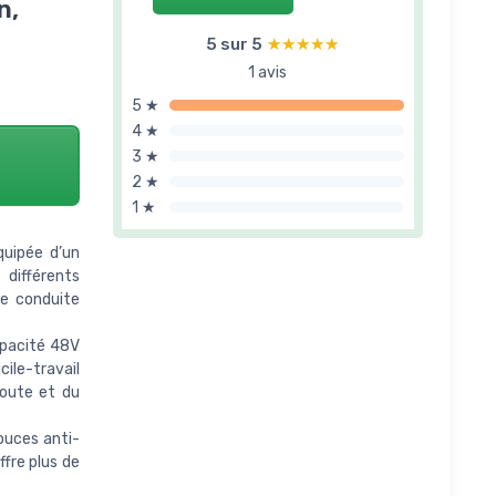
n,
5 sur 5
★★★★★
★★★★★
1 avis
5 ★
4 ★
3 ★
2 ★
1 ★
quipée d’un
différents
de conduite
apacité 48V
ile-travail
route et du
ouces anti-
fre plus de