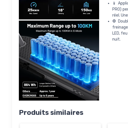
📱 Appli
PRO) per
réel. Un
🛑 Doubl
freinage
LED, feu
nuit.
Produits similaires