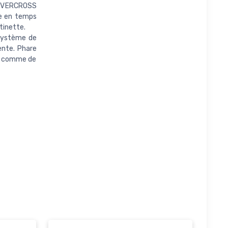
 (EVERCROSS
te en temps
tinette.
 système de
ente. Phare
our comme de