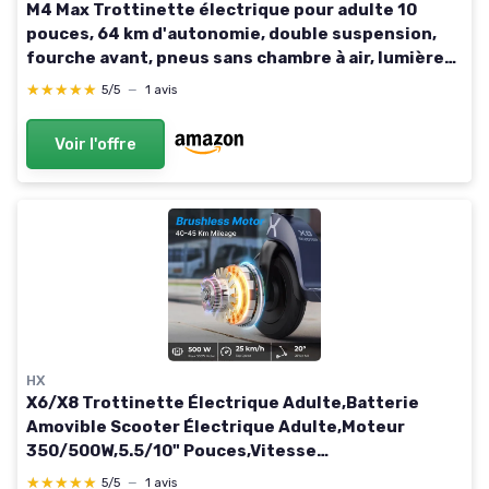
M4 Max Trottinette électrique pour adulte 10
pouces, 64 km d'autonomie, double suspension,
fourche avant, pneus sans chambre à air, lumière
LED, doubles freins à disque, pliable pour ville
★★★★★
★★★★★
5/5
—
1 avis
Voir l'offre
HX
X6/X8 Trottinette Électrique Adulte,Batterie
Amovible Scooter Électrique Adulte,Moteur
350/500W,5.5/10" Pouces,Vitesse
25Km/H,Autonomie 15-40Km,Double Freinage,APP
★★★★★
★★★★★
5/5
—
1 avis