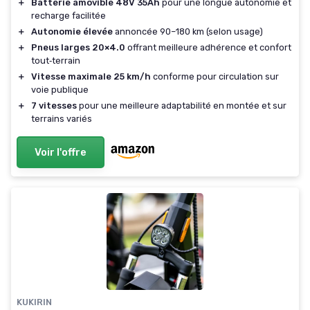
＋
Batterie amovible 48V 35Ah
pour une longue autonomie et
recharge facilitée
＋
Autonomie élevée
annoncée 90–180 km (selon usage)
＋
Pneus larges 20×4.0
offrant meilleure adhérence et confort
tout‑terrain
＋
Vitesse maximale 25 km/h
conforme pour circulation sur
voie publique
＋
7 vitesses
pour une meilleure adaptabilité en montée et sur
terrains variés
Voir l'offre
KUKIRIN