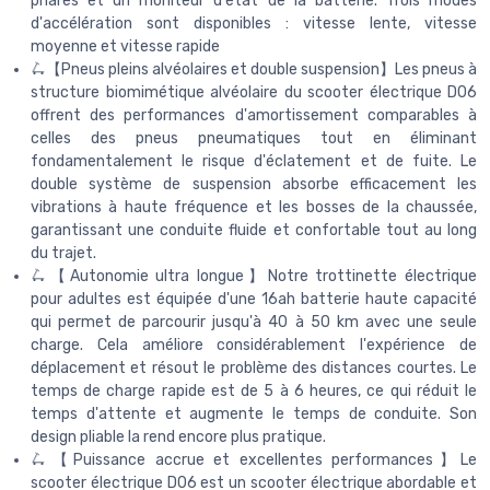
phares et un moniteur d'état de la batterie. Trois modes
d'accélération sont disponibles : vitesse lente, vitesse
moyenne et vitesse rapide
🛴【Pneus pleins alvéolaires et double suspension】Les pneus à
structure biomimétique alvéolaire du scooter électrique D06
offrent des performances d'amortissement comparables à
celles des pneus pneumatiques tout en éliminant
fondamentalement le risque d'éclatement et de fuite. Le
double système de suspension absorbe efficacement les
vibrations à haute fréquence et les bosses de la chaussée,
garantissant une conduite fluide et confortable tout au long
du trajet.
🛴【Autonomie ultra longue】Notre trottinette électrique
pour adultes est équipée d'une 16ah batterie haute capacité
qui permet de parcourir jusqu'à 40 à 50 km avec une seule
charge. Cela améliore considérablement l'expérience de
déplacement et résout le problème des distances courtes. Le
temps de charge rapide est de 5 à 6 heures, ce qui réduit le
temps d'attente et augmente le temps de conduite. Son
design pliable la rend encore plus pratique.
🛴【Puissance accrue et excellentes performances】Le
scooter électrique D06 est un scooter électrique abordable et