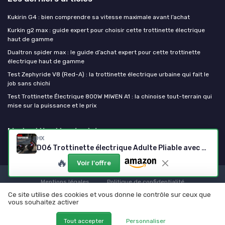
Kukirin G4 : bien comprendre sa vitesse maximale avant l’achat
Kurkin g2 max : guide expert pour choisir cette trottinette électrique
haut de gamme
Dualtron spider max : le guide d’achat expert pour cette trottinette
électrique haut de gamme
Test Zephyride V8 (Red-A) : la trottinette électrique urbaine qui fait le
job sans chichi
Test Trottinette Électrique 800W MIWEN A1 : la chinoise tout-terrain qui
mise sur la puissance et le prix
Ma trottinette electrique
HX
D06 Trottinette électrique Adulte Pliable avec Double Suspension,Scooter électrique Moteur 500W,36V 16/25 Ah,30-70km Longue Distance,25km/h,3 Vitesses,Double Frein,8.5" Pneumatici Solidi,APP 16.0 Ampères-heures
🔥
Voir l'offre
Mentions légales
Politique de confidentialité
Ce site utilise des cookies et vous donne le contrôle sur ceux que
© Ma trottinette electrique 2026
vous souhaitez activer
Tout accepter
Personnaliser