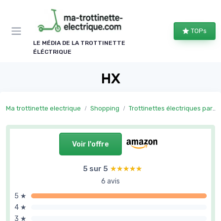
Panneau de gestion des cookies
TOPs
LE MÉDIA DE LA TROTTINETTE
ÉLÉCTRIQUE
HX
Ma trottinette electrique
Shopping
Trottinettes électriques par autonomie
Voir l'offre
5 sur 5
★★★★★
★★★★★
6 avis
5 ★
4 ★
3 ★