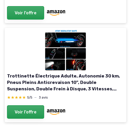
bleu
Voir l'offre
Trottinette Électrique Adulte, Autonomie 30 km,
Pneus Pleins Anticrevaison 10", Double
Suspension, Double Frein à Disque, 3 Vitesses,
App, Trotinette Electrique Pliante Portable,
★★★★★
★★★★★
5/5
—
3 avis
Déplacements Urbains
Voir l'offre