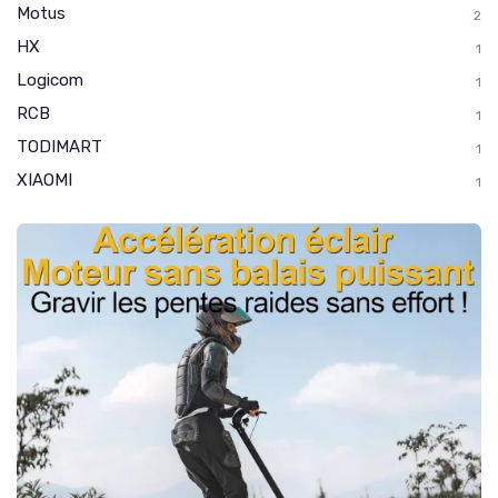
Motus
2
HX
1
Logicom
1
RCB
1
TODIMART
1
XIAOMI
1