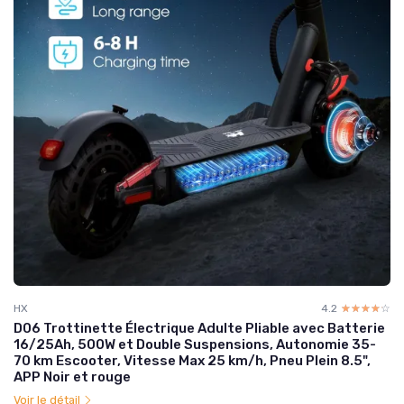
HX
4.2
☆☆☆☆☆
★★★★★
D06 Trottinette Électrique Adulte Pliable avec Batterie
16/25Ah, 500W et Double Suspensions, Autonomie 35-
70 km Escooter, Vitesse Max 25 km/h, Pneu Plein 8.5",
APP Noir et rouge
Voir le détail