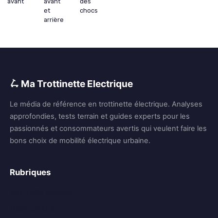
avant
avant
des
et
chocs
arrière
🛴 Ma Trottinette Electrique
Le média de référence en trottinette électrique. Analyses
approfondies, tests terrain et guides experts pour les
passionnés et consommateurs avertis qui veulent faire les
bons choix de mobilité électrique urbaine.
Rubriques
Nos TOPs Produits
Guide d’Achat