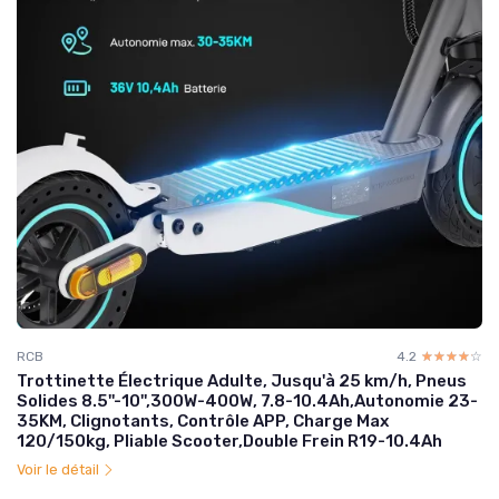
RCB
4.2
☆☆☆☆☆
★★★★★
Trottinette Électrique Adulte, Jusqu'à 25 km/h, Pneus
Solides 8.5''-10'',300W-400W, 7.8-10.4Ah,Autonomie 23-
35KM, Clignotants, Contrôle APP, Charge Max
120/150kg, Pliable Scooter,Double Frein R19-10.4Ah
Voir le détail