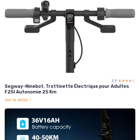
3.9
☆☆☆☆☆
★★★★★
Segway-Ninebot, Trottinette Électrique pour Adultes
F25I Autonomie 25 Km
Voir le détail