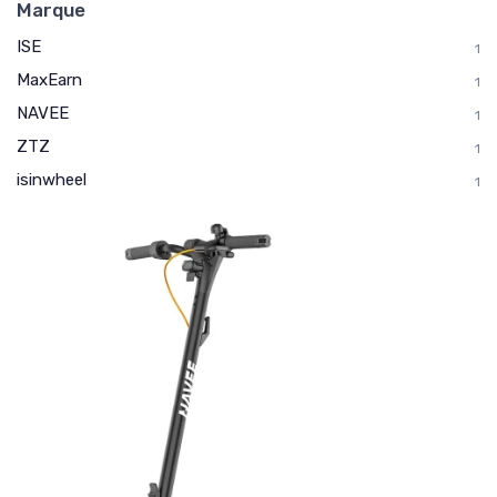
Marque
ISE
1
MaxEarn
1
NAVEE
1
ZTZ
1
isinwheel
1