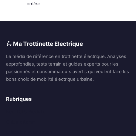
arrière
🛴 Ma Trottinette Electrique
Le média de référence en trottinette électrique. Analyses
approfondies, tests terrain et guides experts pour les
passionnés et consommateurs avertis qui veulent faire les
bons choix de mobilité électrique urbaine.
Rubriques
Nos TOPs Produits
Guide d’Achat
Utilisation et Entretien