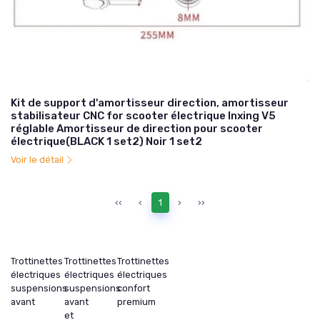
Kit de support d'amortisseur direction, amortisseur
stabilisateur CNC for scooter électrique Inxing V5
réglable Amortisseur de direction pour scooter
électrique(BLACK 1 set2) Noir 1 set2
Voir le détail
‹‹
‹
1
›
››
Trottinettes
Trottinettes
Trottinettes
électriques
électriques
électriques
suspensions
suspensions
confort
avant
avant
premium
et