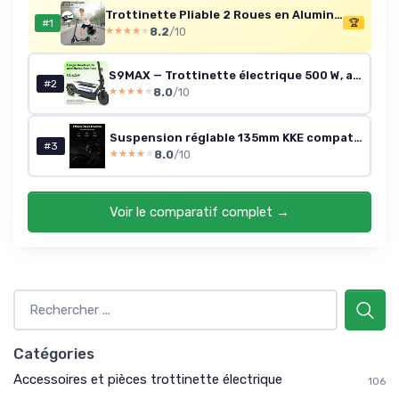
Trottinette Pliable 2 Roues en Aluminium,Hauteur de Guidon Réglable,Double Système d'absorption de Choc & Freinage,Grande Roue avec Pneu Antidérapant,pour Adultes et Adolescents de 12 Ans à 100kg Noir&Rouge
#1
🏆
8.2
/10
★★★★★
★★★★★
S9MAX — Trottinette électrique 500 W, autonomie ~40 km
#2
8.0
/10
★★★★★
★★★★★
Suspension réglable 135mm KKE compatible avec Teverun Fighter Mini/Fighter Mini PRO Scooters électriques Suspension hydraulique amortisseur Accessoires
#3
8.0
/10
★★★★★
★★★★★
Voir le comparatif complet →
Catégories
Accessoires et pièces trottinette électrique
106