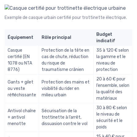
Exemple de casque urbain certifié pour trottinette électrique.
Budget
Équipement
Rôle principal
indicatif
Casque
Protection de la tête en
35 à 120 € selon
certifié (EN
cas de chute, réduction
la gamme et le
1078 ou NTA
du risque de
niveau de
8776)
traumatisme crânien
protection
20 à 60 € pour
Gants + gilet
Protection des mains et
l’ensemble, selon
ou veste
visibilité du rider en
la qualité des
réfléchissante
milieu urbain
matériaux
30 à 80 € selon
Antivol chaîne
Sécurisation de la
le niveau de
+ antivol
trottinette à l’arrêt,
sécurité et le
menotte
dissuasion contre le vol
poids
15 à 40 € pour