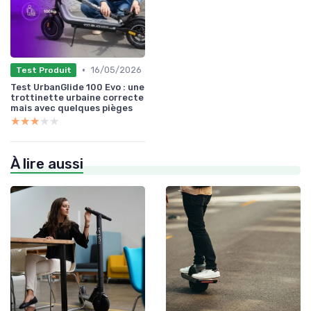
•
16/05/2026
Test Produit
Test UrbanGlide 100 Evo : une
trottinette urbaine correcte
mais avec quelques pièges
★★★★★
★★★★★
À lire aussi