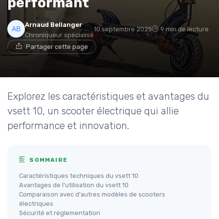
performant
Arnaud Bellanger
10 septembre 2025
9 min de lecture
Chroniqueur spécialisé
Partager cette page
Explorez les caractéristiques et avantages du
vsett 10, un scooter électrique qui allie
performance et innovation.
SOMMAIRE
Caractéristiques techniques du vsett 10
Avantages de l'utilisation du vsett 10
Comparaison avec d'autres modèles de scooters
électriques
Sécurité et réglementation