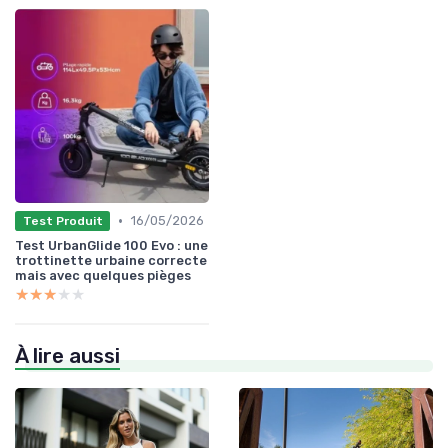
•
16/05/2026
Test Produit
Test UrbanGlide 100 Evo : une
trottinette urbaine correcte
mais avec quelques pièges
★★★★★
★★★★★
À lire aussi