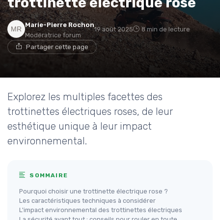
trottinette électrique rose
Marie-Pierre Rochon
19 août 2025
8 min de lecture
Modératrice forum
Partager cette page
Explorez les multiples facettes des
trottinettes électriques roses, de leur
esthétique unique à leur impact
environnemental.
SOMMAIRE
Pourquoi choisir une trottinette électrique rose ?
Les caractéristiques techniques à considérer
L'impact environnemental des trottinettes électriques
La sécurité avant tout : conseils pour rouler en toute