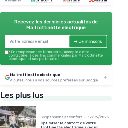
Résumer
ChatGPT
Claude
Mistral
Recevez les dernières actualités de
Ma trottinette electrique
➔ Je m'inscris
*
En remplissant ce formulaire, j’accepte d’être
contacté(e) à des fins commerciales par Ma trottinette
electrique et ses partenaires.
Ma trottinette electrique
Ajoutez-nous à vos sources préférées sur Google
Les plus lus
•
Suspensions et confort
12/06/2025
Optimiser le confort de votre
trottinette électrique avec un