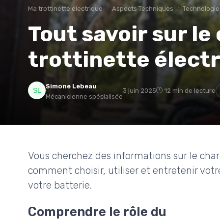
Ma trottinette electrique
Aspects Techniques
Technologie
Tout savoir sur l
trottinette élect
Simone Lebeau
3 juin 2025
12 min de lecture
Mécanicienne spécialisée
Vous cherchez des informations sur le char
comment choisir, utiliser et entretenir vot
votre batterie.
Comprendre le rôle du