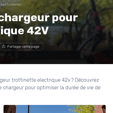
 des batteries
e chargeur pour
rique 42V
Partager cette page
geur trottinette electrique 42v ? Découvrez
re chargeur pour optimiser la durée de vie de