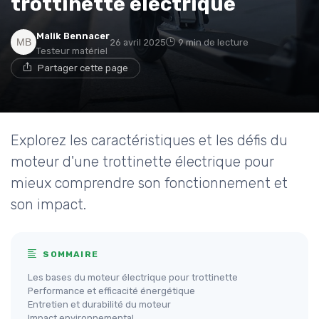
trottinette électrique
Malik Bennacer
26 avril 2025
9 min de lecture
Testeur matériel
Partager cette page
Explorez les caractéristiques et les défis du
moteur d'une trottinette électrique pour
mieux comprendre son fonctionnement et
son impact.
SOMMAIRE
Les bases du moteur électrique pour trottinette
Performance et efficacité énergétique
Entretien et durabilité du moteur
Impact environnemental