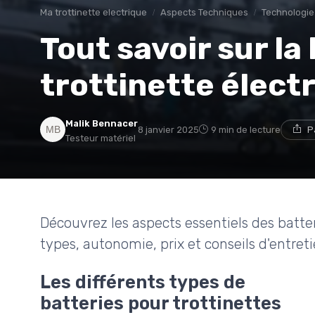
Ma trottinette electrique
Aspects Techniques
Technologie
Tout savoir sur la
trottinette élect
Malik Bennacer
8 janvier 2025
9 min de lecture
P
Testeur matériel
Découvrez les aspects essentiels des batter
types, autonomie, prix et conseils d'entreti
Les différents types de
batteries pour trottinettes