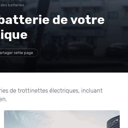
 des batteries
 batterie de votre
rique
artager cette page
ies de trottinettes électriques, incluant
en.