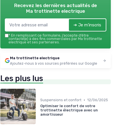
Recevez les dernières actualités de
Ma trottinette electrique
➔ Je m'inscris
*
En remplissant ce formulaire, j’accepte d’être
contacté(e) à des fins commerciales par Ma trottinette
electrique et ses partenaires.
Ma trottinette electrique
Ajoutez-nous à vos sources préférées sur Google
Les plus lus
•
Suspensions et confort
12/06/2025
Optimiser le confort de votre
trottinette électrique avec un
amortisseur