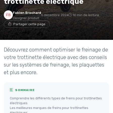
trottinette électrique
Fabien Brochard
5 décembre 2024
10 min de lecture
Designer produit
Partager cette page
Découvrez comment optimiser le freinage de
votre trottinette électrique avec des conseils
sur les systèmes de freinage, les plaquettes
et plus encore.
SOMMAIRE
Comprendre les différents types de freins pour trottinettes
électriques
Les meilleures marques de freins pour trottinettes
électriques