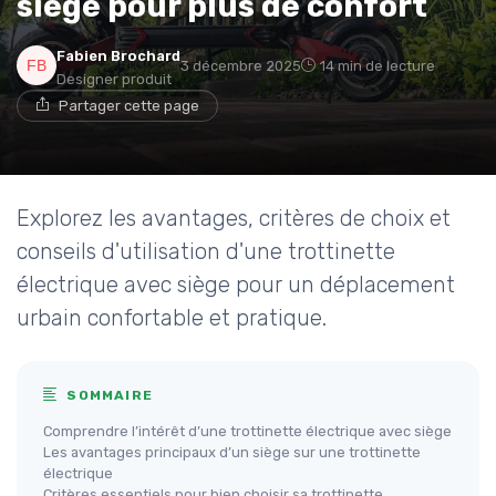
siège pour plus de confort
Fabien Brochard
3 décembre 2025
14 min de lecture
Designer produit
Partager cette page
Explorez les avantages, critères de choix et
conseils d'utilisation d'une trottinette
électrique avec siège pour un déplacement
urbain confortable et pratique.
SOMMAIRE
Comprendre l’intérêt d’une trottinette électrique avec siège
Les avantages principaux d’un siège sur une trottinette
électrique
Critères essentiels pour bien choisir sa trottinette