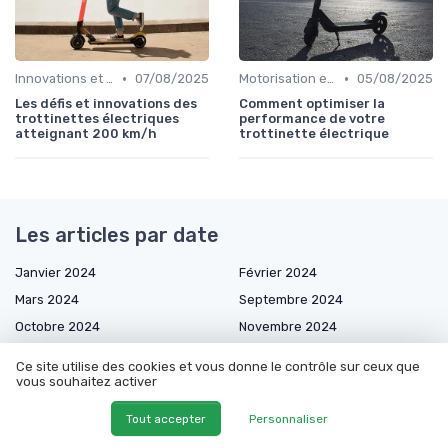
•
•
Innovations et évolutions
07/08/2025
Motorisation et puissance
05/08/2025
Les défis et innovations des
Comment optimiser la
trottinettes électriques
performance de votre
atteignant 200 km/h
trottinette électrique
Les articles par date
Janvier 2024
Février 2024
Mars 2024
Septembre 2024
Octobre 2024
Novembre 2024
Décembre 2024
Janvier 2025
Ce site utilise des cookies et vous donne le contrôle sur ceux que
Février 2025
Mars 2025
vous souhaitez activer
Avril 2025
Mai 2025
Tout accepter
Personnaliser
Juin 2025
Juillet 2025