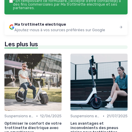
*
En remplissant ce formulaire, j’accepte d’être contacté(e) à
des fins commerciales par Ma trottinette electrique et ses
partenaires.
Ma trottinette electrique
Ajoutez-nous à vos sources préférées sur Google
Les plus lus
•
•
Suspensions et confort
12/06/2025
Suspensions et confort
21/07/2025
Optimiser le confort de votre
Les avantages et
trottinette électrique avec
inconvénients des pneus