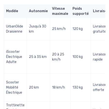
Vitesse
Poids
Modèle
Autonomie
Livraiso
maximale
supporté
UrbanGlide
Jusqu’à 30
Livraison
25 km/h
120 kg
Draisienne
km
gratuite
iScooter
20 à 25
Livraison
Électrique
25 à 35 km
100 kg
km/h
rapide
Adulte
Scooter
Livraison
Mobilité
20 km
18 km/h
130 kg
offerte
Électrique
Trottinette