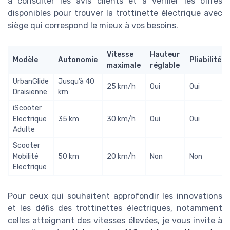
à consulter les avis clients et à vérifier les offres
disponibles pour trouver la trottinette électrique avec
siège qui correspond le mieux à vos besoins.
Vitesse
Hauteur
Modèle
Autonomie
Pliabilité
maximale
réglable
UrbanGlide
Jusqu’à 40
25 km/h
Oui
Oui
Draisienne
km
iScooter
Electrique
35 km
30 km/h
Oui
Oui
Adulte
Scooter
Mobilité
50 km
20 km/h
Non
Non
Electrique
Pour ceux qui souhaitent approfondir les innovations
et les défis des trottinettes électriques, notamment
celles atteignant des vitesses élevées, je vous invite à