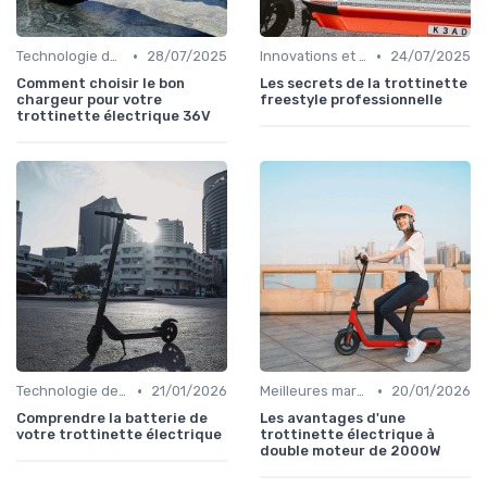
•
•
Technologie des batteries
28/07/2025
Innovations et évolutions
24/07/2025
Comment choisir le bon
Les secrets de la trottinette
chargeur pour votre
freestyle professionnelle
trottinette électrique 36V
•
•
Technologie des batteries
21/01/2026
Meilleures marques et modèles
20/01/2026
Comprendre la batterie de
Les avantages d'une
votre trottinette électrique
trottinette électrique à
double moteur de 2000W