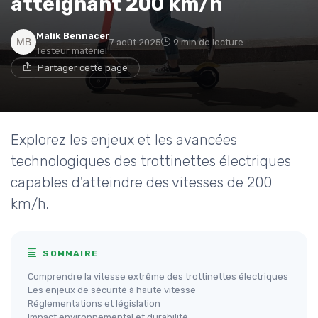
atteignant 200 km/h
Malik Bennacer
7 août 2025
9 min de lecture
Testeur matériel
Partager cette page
Explorez les enjeux et les avancées
technologiques des trottinettes électriques
capables d'atteindre des vitesses de 200
km/h.
SOMMAIRE
Comprendre la vitesse extrême des trottinettes électriques
Les enjeux de sécurité à haute vitesse
Réglementations et législation
Impact environnemental et durabilité