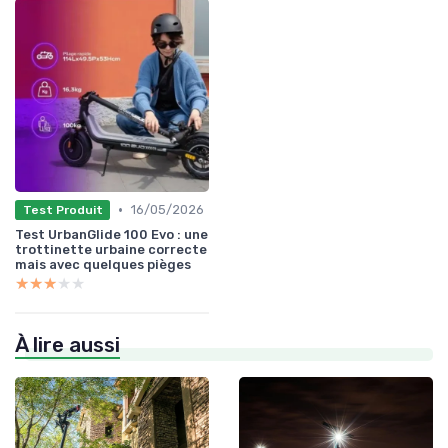
•
16/05/2026
Test Produit
Test UrbanGlide 100 Evo : une
trottinette urbaine correcte
mais avec quelques pièges
★★★★★
★★★★★
À lire aussi