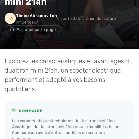
mini 21ah
Timéo Abramovitch
9 août 2025
9 min de lecture
Influenceur
Partager cette page
Explorez les caractéristiques et avantages du
dualtron mini 21ah, un scooter électrique
performant et adapté à vos besoins
quotidiens.
SOMMAIRE
Les caractéristiques techniques du dualtron mini 21ah
Avantages du dualtron mini 21ah pour la mobilité urbaine
Comparaison avec d'autres modèles de scooters
électriques