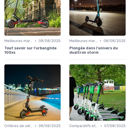
•
•
Meilleures marques et modèles
08/08/2025
Meilleures marques et modèles
08/08/2025
Tout savoir sur l'urbanglide
Plongée dans l'univers du
100xs
dualtron storm
•
•
Critères de sélection (autonomie, vitesse, poids)
08/08/2025
Comparatifs et tests de produits
07/08/2025