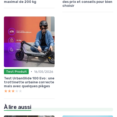
maximal de 200 kg
des prix et conseils pour bien
choisir
•
16/05/2026
Test Produit
Test UrbanGlide 100 Evo : une
trottinette urbaine correcte
mais avec quelques pièges
★★★★★
★★★★★
À lire aussi