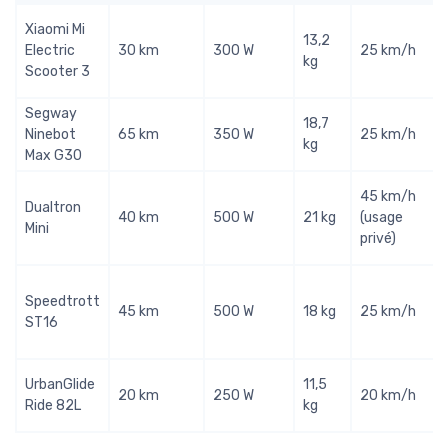
Xiaomi Mi
13,2
Electric
30 km
300 W
25 km/h
kg
Scooter 3
Segway
18,7
Ninebot
65 km
350 W
25 km/h
kg
Max G30
45 km/h
Dualtron
40 km
500 W
21 kg
(usage
Mini
privé)
Speedtrott
45 km
500 W
18 kg
25 km/h
ST16
UrbanGlide
11,5
20 km
250 W
20 km/h
Ride 82L
kg