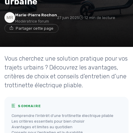
urbaine
Marie-Pierre Rochon
27 juin 2025
12 min de lecture
Modératrice forum
Partager cette page
Vous cherchez une solution pratique pour vos
trajets urbains ? Découvrez les avantages,
critères de choix et conseils d’entretien d’une
trottinette électrique pliable.
SOMMAIRE
Comprendre l’intérêt d’une trottinette électrique pliable
Les critères essentiels pour bien choisir
Avantages et limites au quotidien
Conseils pour l’entretien et la durabilité