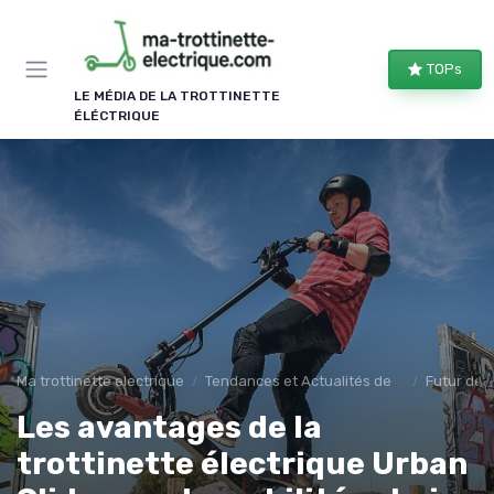
Panneau de gestion des cookies
TOPs
LE MÉDIA DE LA TROTTINETTE
ÉLÉCTRIQUE
Ma trottinette electrique
Tendances et Actualités des trotinettes éléctriques
Futur de l
Les avantages de la
trottinette électrique Urban