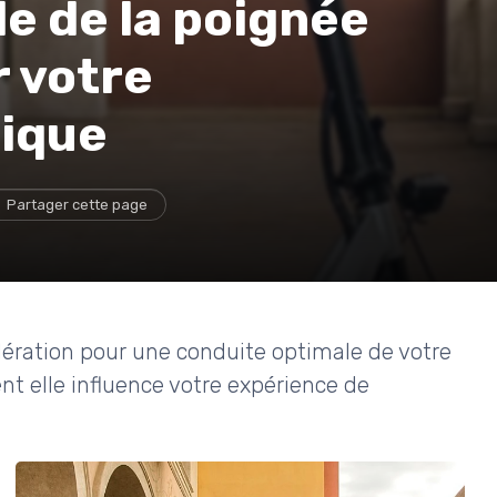
e de la poignée
r votre
rique
Partager cette page
lération pour une conduite optimale de votre
t elle influence votre expérience de