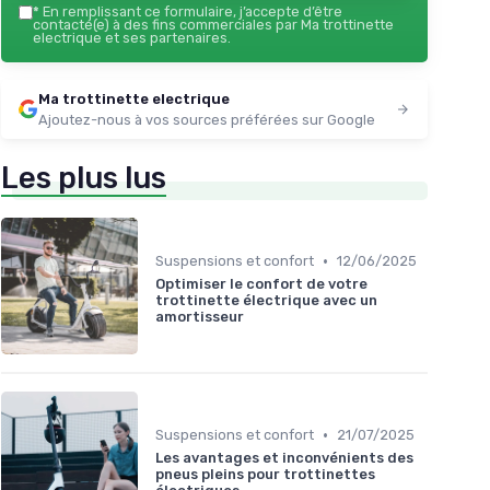
*
En remplissant ce formulaire, j’accepte d’être
contacté(e) à des fins commerciales par Ma trottinette
electrique et ses partenaires.
Ma trottinette electrique
Ajoutez-nous à vos sources préférées sur Google
Les plus lus
•
Suspensions et confort
12/06/2025
Optimiser le confort de votre
trottinette électrique avec un
amortisseur
•
Suspensions et confort
21/07/2025
Les avantages et inconvénients des
pneus pleins pour trottinettes