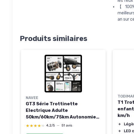
les feu
【 100% 
meilleur
an sur ce
Produits similaires
TODIMA
NAVEE
T1 Tro
GT3 Série Trottinette
enfant
Electrique Adulte
km/h
50km/60km/75km Autonomie
25km/h Max, Moteur
＋
Légè
★★★★★
★★★★★
4,2/5
—
51 avis
700W/1000W, Pneus 10"
＋
LED 