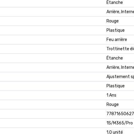
Étanche
Arrière, Intern
Rouge
Plastique
Feu arrière
Trottinette é
Étanche
Arrière, Intern
Ajustement sp
Plastique
1 Ans
Rouge
7787165062
1S/M365/Pro
1.0 unité