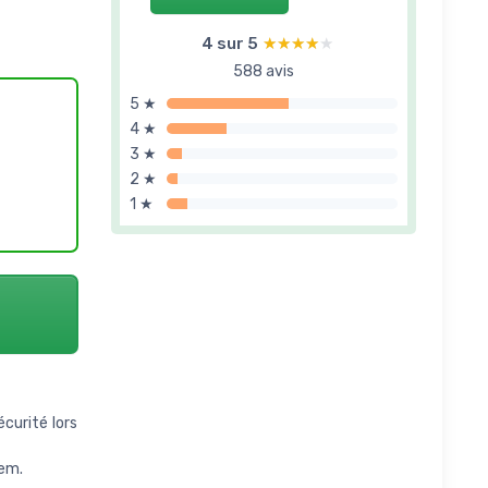
4 sur 5
★★★★★
★★★★★
588 avis
5 ★
4 ★
3 ★
2 ★
1 ★
curité lors
oem.