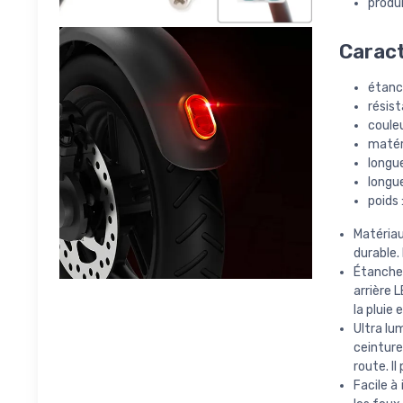
produi
Caract
étanc
résis
couleu
matér
longue
longue
poids 
Matériau
durable.
Étanche 
arrière 
la pluie 
Ultra lu
ceinture
route. Il
Facile à 