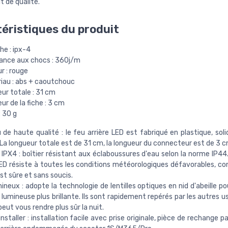
t de qualité.
éristiques du produit
he : ipx-4
tance aux chocs : 360j/m
r : rouge
iau : abs + caoutchouc
ur totale : 31 cm
ur de la fiche : 3 cm
: 30 g
 de haute qualité : le feu arrière LED est fabriqué en plastique, soli
 La longueur totale est de 31 cm, la longueur du connecteur est de 3 c
IPX4 : boîtier résistant aux éclaboussures d'eau selon la norme IP44.
LED résiste à toutes les conditions météorologiques défavorables, co
est sûre et sans soucis.
mineux : adopte la technologie de lentilles optiques en nid d'abeille po
 lumineuse plus brillante. Ils sont rapidement repérés par les autres u
 peut vous rendre plus sûr la nuit.
installer : installation facile avec prise originale, pièce de rechange p