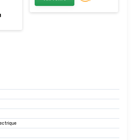
LED Rechargeable par USB
ant
VTC
lectrique