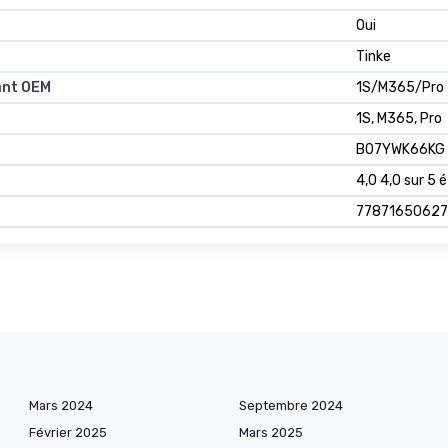
Oui
Tinke
ant OEM
1S/M365/Pro
1S, M365, Pro
B07YWK66KG
4,0 4,0 sur 5 é
7787165062
Mars 2024
Septembre 2024
Février 2025
Mars 2025