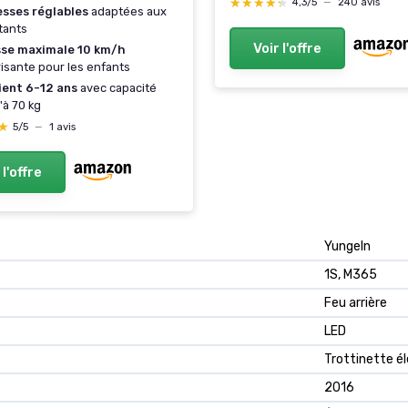
★★★★★
★★★★★
4,3/5
—
240 avis
esses réglables
adaptées aux
Étanche IPX5 Lumière Av
tants
Convient aux vélos VTT 
Voir l'offre
sse maximale 10 km/h
isante pour les enfants
ient 6-12 ans
avec capacité
'à 70 kg
★
★
5/5
—
1 avis
 l'offre
Yungeln
1S, M365
Feu arrière
LED
Trottinette é
2016