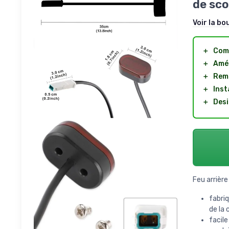
de sco
Voir la bo
＋
Com
＋
Amél
＋
Rem
＋
Inst
＋
Des
Feu arrière
fabriq
de la 
facile