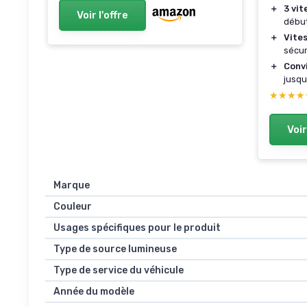
Tubeless, IPX5, Verrouillage
＋
3 vit
Voir l'offre
Bluetooth, TCS, Apple Find My
débu
Trottinette Électrique GT3-
＋
Vite
50km
sécur
＋
Conv
jusqu
★★★★
★★★★
Voir
Marque
Couleur
Usages spécifiques pour le produit
Type de source lumineuse
Type de service du véhicule
Année du modèle