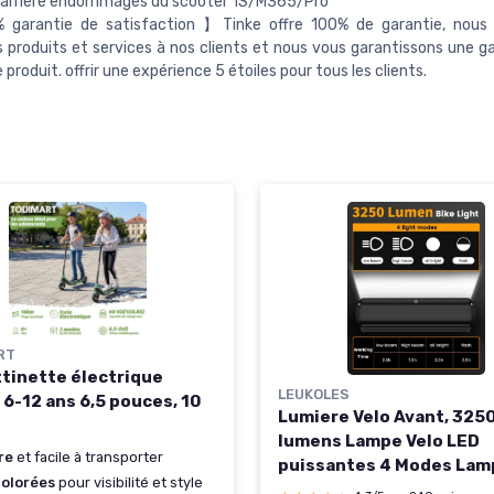
x arrière endommagés du scooter 1S/M365/Pro
garantie de satisfaction 】Tinke offre 100% de garantie, nous o
s produits et services à nos clients et nous vous garantissons une ga
 produit. offrir une expérience 5 étoiles pour tous les clients.
RT
ttinette électrique
LEUKOLES
 6-12 ans 6,5 pouces, 10
Lumiere Velo Avant, 325
lumens Lampe Velo LED
re
et facile à transporter
puissantes 4 Modes Lam
colorées
pour visibilité et style
8000mah Rechargeable 