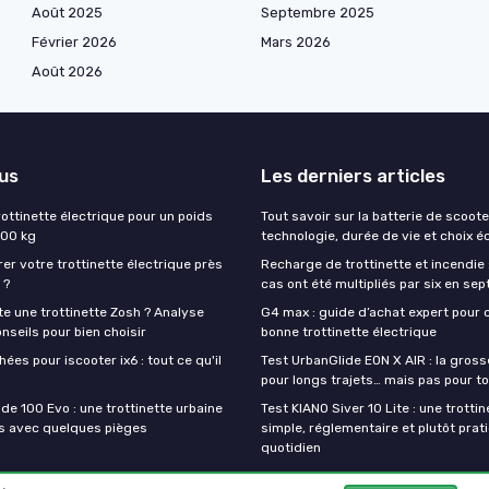
Août 2025
Septembre 2025
Février 2026
Mars 2026
Août 2026
lus
Les derniers articles
rottinette électrique pour un poids
Tout savoir sur la batterie de scoote
200 kg
technologie, durée de vie et choix é
rer votre trottinette électrique près
Recharge de trottinette et incendie 
 ?
cas ont été multipliés par six en sep
e une trottinette Zosh ? Analyse
G4 max : guide d’achat expert pour c
onseils pour bien choisir
bonne trottinette électrique
ées pour iscooter ix6 : tout ce qu'il
Test UrbanGlide EON X AIR : la gross
pour longs trajets… mais pas pour t
de 100 Evo : une trottinette urbaine
Test KIANO Siver 10 Lite : une trotti
s avec quelques pièges
simple, réglementaire et plutôt prat
quotidien