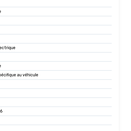
e
lectrique
e
écifique au véhicule
76