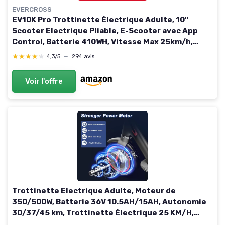
EVERCROSS
EV10K Pro Trottinette Électrique Adulte, 10''
Scooter Electrique Pliable, E-Scooter avec App
Control, Batterie 410WH, Vitesse Max 25km/h,
Moteur 500W, Affichage LED, Double Amortisseurs
★★★★★
★★★★★
4,3/5
—
294 avis
Voir l'offre
Trottinette Electrique Adulte, Moteur de
350/500W, Batterie 36V 10.5AH/15AH, Autonomie
30/37/45 km, Trottinette Électrique 25 KM/H,
Charge 120kg, Connexion APP 350W-10.5Ah-30KM-