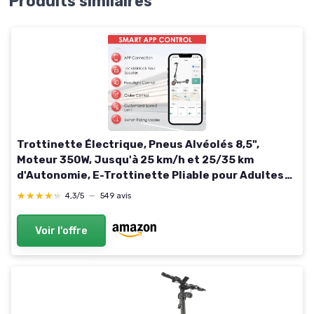
Produits similaires
Trottinette Électrique, Pneus Alvéolés 8,5",
Moteur 350W, Jusqu'à 25 km/h et 25/35 km
d'Autonomie, E-Trottinette Pliable pour Adultes
avec Frein à Tambour D8pro-37km-rouge
★★★★★
★★★★★
4,3/5
—
549 avis
Voir l'offre