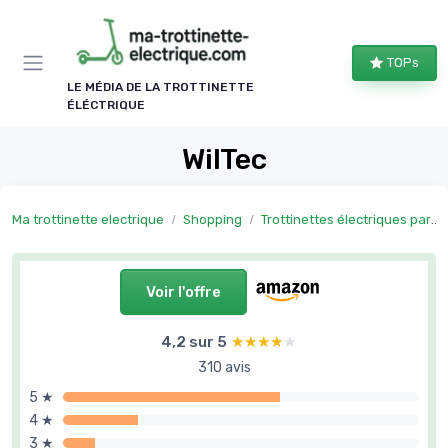
Panneau de gestion des cookies
TOPs
LE MÉDIA DE LA TROTTINETTE
ÉLÉCTRIQUE
WilTec
Ma trottinette electrique
Shopping
Trottinettes électriques par usage
Voir l'offre
4,2 sur 5
★★★★★
★★★★★
310 avis
5 ★
4 ★
3 ★