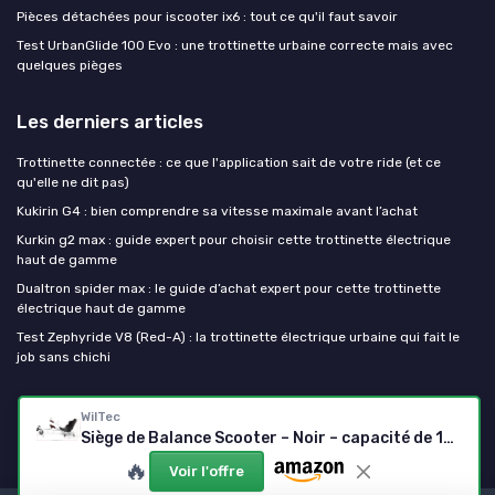
Pièces détachées pour iscooter ix6 : tout ce qu'il faut savoir
Test UrbanGlide 100 Evo : une trottinette urbaine correcte mais avec
quelques pièges
Les derniers articles
Trottinette connectée : ce que l'application sait de votre ride (et ce
qu'elle ne dit pas)
Kukirin G4 : bien comprendre sa vitesse maximale avant l’achat
Kurkin g2 max : guide expert pour choisir cette trottinette électrique
haut de gamme
Dualtron spider max : le guide d’achat expert pour cette trottinette
électrique haut de gamme
Test Zephyride V8 (Red-A) : la trottinette électrique urbaine qui fait le
job sans chichi
Ma trottinette electrique
WilTec
Siège de Balance Scooter – Noir – capacité de 120 kg max - – avec Roulette et Poignées – ajustable pour Adultes et Enfants – Siège de Kart Elektroscooter compatible avec Hoverboard
🔥
Voir l'offre