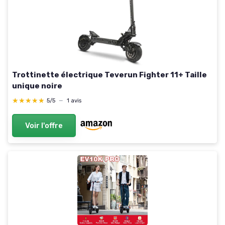
Trottinette électrique Teverun Fighter 11+ Taille
unique noire
★★★★★
★★★★★
5/5
—
1 avis
Voir l'offre