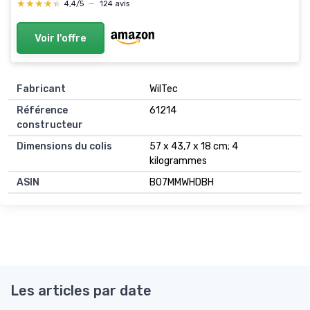
★★★★★
★★★★★
4,4/5
—
124 avis
Rouge
Voir l'offre
Fabricant
‎WilTec
Référence
‎61214
constructeur
Dimensions du colis
‎57 x 43,7 x 18 cm; 4
kilogrammes
ASIN
‎B07MMWHDBH
Les articles par date