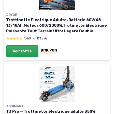
JOYOR
Trottinette Électrique Adulte, Batterie 60V/48
13/18Ah,Moteur 600/2000W,Trotinette Electrique
Puissante Tout Terrain Ultra Legere Double
Suspension,10 Pouces Scooter Électrique
★★★★★
★★★★★
4,6/5
—
173 avis
lectrique S5-Z(600-800)W
Voir l'offre
TODIMART
T3 Pro — Trottinette électrique adulte 350W