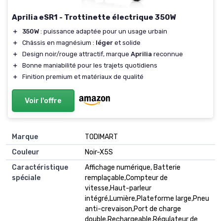
Aprilia eSR1 - Trottinette électrique 350W
＋
350W
: puissance adaptée pour un usage urbain
＋
Châssis en magnésium :
léger
et solide
＋
Design noir/rouge attractif, marque
Aprilia
reconnue
＋
Bonne maniabilité pour les trajets quotidiens
＋
Finition premium et matériaux de qualité
Voir l'offre
Marque
TODIMART
Couleur
Noir-X5S
Caractéristique
Affichage numérique, Batterie
spéciale
remplaçable,Compteur de
vitesse,Haut-parleur
intégré,Lumière,Plateforme large,Pneu
anti-crevaison,Port de charge
double,Rechargeable,Régulateur de