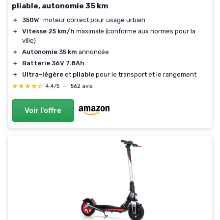
pliable, autonomie 35 km
＋
350W
: moteur correct pour usage urbain
＋
Vitesse 25 km/h
maximale (conforme aux normes pour la
ville)
＋
Autonomie 35 km
annoncée
＋
Batterie 36V 7.8Ah
＋
Ultra-légère
et
pliable
pour le transport et le rangement
★★★★★
★★★★★
4,4/5
—
562 avis
Voir l'offre