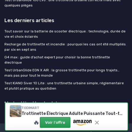
quelques pièges
Les derniers articles
Tout savoir sur la batterie de scooter électrique : technologie, durée de
vie et choix éclairés
Recharge de trottinette et incendie : pourquoi les cas ont été multipliés
par six en sept ans
G4 max : guide d’achat expert pour choisir la bonne trottinette
électrique
Test UrbanGlide EON X AIR : la grosse trottinette pour longs trajets…
mais pas pour tout le monde
Test KIANO Siver 10 Lite : une trottinette urbaine simple, réglementaire
et plutôt pratique au quotidien
Ma trottinette electrique
TODIMART
Trottinette Électrique Adulte Puissante Tout-terrain, Moteur 2000W Autonomie jusqu’à 80 km, Batterie 48V (13Ah / 18,2Ah / 20,8Ah), Double Suspension, Antivol, Trotinette Electrique Adulte Ultra Legere Noir-X5S
🔥
Voir l'offre