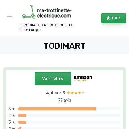
Panneau de gestion des cookies
TOPs
LE MÉDIA DE LA TROTTINETTE
ÉLÉCTRIQUE
TODIMART
Voir l'offre
4,4 sur 5
★★★★★
★★★★★
97 avis
5 ★
4 ★
3 ★
2 ★