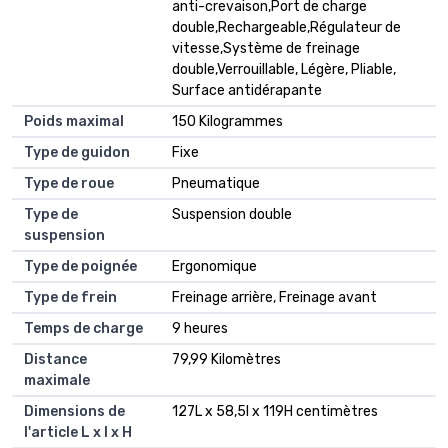
anti-crevaison,Port de charge
double,Rechargeable,Régulateur de
vitesse,Système de freinage
double,Verrouillable, Légère, Pliable,
Surface antidérapante
Poids maximal
150 Kilogrammes
Type de guidon
Fixe
Type de roue
Pneumatique
Type de
Suspension double
suspension
Type de poignée
Ergonomique
Type de frein
Freinage arrière, Freinage avant
Temps de charge
9 heures
Distance
79,99 Kilomètres
maximale
Dimensions de
127L x 58,5l x 119H centimètres
l'article L x l x H