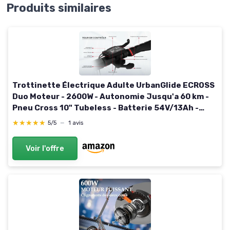
Produits similaires
Trottinette Électrique Adulte UrbanGlide ECROSS
Duo Moteur - 2600W - Autonomie Jusqu'a 60 km -
Pneu Cross 10" Tubeless - Batterie 54V/13Ah -
Poids 26Kg
★★★★★
★★★★★
5/5
—
1 avis
Voir l'offre