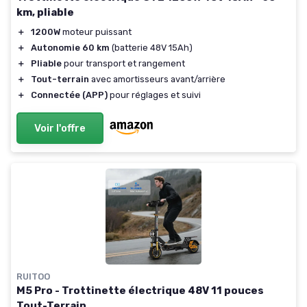
km, pliable
＋
1200W
moteur puissant
＋
Autonomie 60 km
(batterie 48V 15Ah)
＋
Pliable
pour transport et rangement
＋
Tout-terrain
avec amortisseurs avant/arrière
＋
Connectée (APP)
pour réglages et suivi
Voir l'offre
RUITOO
M5 Pro - Trottinette électrique 48V 11 pouces
Tout-Terrain