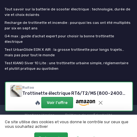
Tout savoir sur la batterie de scooter électrique : technologie, durée de
vie et choix éclairés
Recharge de trottinette et incendie : pourquoi les cas ont été multipliés
par six en sept ans
G4 max : guide d’achat expert pour choisir la bonne trottinette
électrique
Test UrbanGlide EON X AIR : la grosse trottinette pour longs trajets…
mais pas pour tout le monde
Test KIANO Siver 10 Lite : une trottinette urbaine simple, réglementaire
et plutôt pratique au quotidien
Ma trottinette electrique
Ruitoo
Trottinette électrique RT6/T2/M5 (800–2400W, 50–75 km, tout-terrain)
🔥
Voir l'offre
Mentions légales
Politique de confidentialité
Ce site utilise des cookies et vous donne le contrôle sur ceux que
© Ma trottinette electrique 2026
vous souhaitez activer