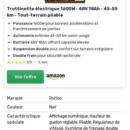
Trottinette électrique 1600W - 48V 18Ah - 45-55
km - Tout-terrain pliable
＋
Puissance
1600W pour bonnes accélérations et
franchissement de pentes
＋
Autonomie
estimée 45-55 km selon usage
＋
Batterie
48V 18Ah offrant capacité élevée
＋
Suspension double
pour confort sur terrains irréguliers
＋
Double frein
pour sécurité renforcée
★★★★★
★★★★★
5/5
—
5 avis
Voir l'offre
Marque
Ruitoo
Couleur
Noir
Caractéristique
Affichage numérique, Hauteur de
spéciale
guidon réglable, Pliable, Régulateur de
vitesse, Système de freinage double