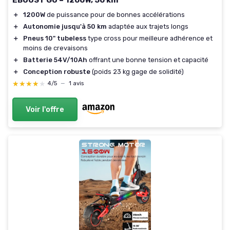
＋
1200W
de puissance pour de bonnes accélérations
＋
Autonomie jusqu'à 50 km
adaptée aux trajets longs
＋
Pneus 10" tubeless
type cross pour meilleure adhérence et
moins de crevaisons
＋
Batterie 54V/10Ah
offrant une bonne tension et capacité
＋
Conception robuste
(poids 23 kg gage de solidité)
★★★★★
★★★★★
4/5
—
1 avis
Voir l'offre