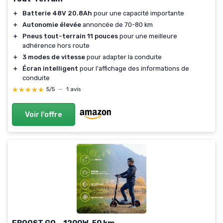
＋
Batterie 48V 20.8Ah
pour une capacité importante
＋
Autonomie élevée
annoncée de 70-80 km
＋
Pneus tout-terrain 11 pouces
pour une meilleure
adhérence hors route
＋
3 modes de vitesse
pour adapter la conduite
＋
Écran intelligent
pour l'affichage des informations de
conduite
★★★★★
★★★★★
5/5
—
1 avis
Voir l'offre
EBOOST GO – 1200W, 50 km