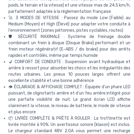
poids, le terrain et la vitesse) et une vitesse max de 24.5 km/h,
parfaitement adaptée à la réglementation française
🚀 3 MODES DE VITESSE : Passez du mode Low (Faible) au
Medium (Moyen) et High (Élevé) pour adapter votre conduite à
l'environnement (zones piétonnes, pistes cyclables, routes)
🛡️ SÉCURITÉ MAXIMALE : Système de freinage double
combinant un frein à disque (Disque Brake) performant et un
frein moteur régénératif (E-ABS / dis brake) pour des arrêts
rapides et contrôlés, même par temps humide
💺 CONFORT DE CONDUITE : Suspension avant hydraulique et
arrière à ressort pour absorber les chocs et les irrégularités des
routes urbaines. Les pneus 10 pouces larges offrent une
excellente stabilité et une bonne adhérence
👁️ ÉCLAIRAGE & AFFICHAGE COMPLET : Équipée d'un phare LED
puissant, de clignotants arrière et d'un feu arrière intégré pour
une parfaite visibilité de nuit. Le grand écran LCD affiche
clairement la vitesse, le niveau de batterie, le mode de vitesse
et plus encore
📦 LIVRÉE COMPLÈTE & PRÊTE À ROULER : La trottinette est
livrée montée à 90%. Un avertisseur sonore (klaxon) est inclus.
Le chargeur standard 48V 2.0A vous permet une recharge