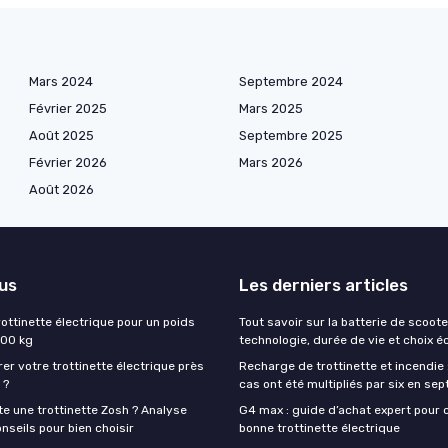
Mars 2024
Septembre 2024
Février 2025
Mars 2025
Août 2025
Septembre 2025
Février 2026
Mars 2026
Août 2026
lus
Les derniers articles
rottinette électrique pour un poids
Tout savoir sur la batterie de scoote
200 kg
technologie, durée de vie et choix é
rer votre trottinette électrique près
Recharge de trottinette et incendie 
 ?
cas ont été multipliés par six en sep
e une trottinette Zosh ? Analyse
G4 max : guide d’achat expert pour c
onseils pour bien choisir
bonne trottinette électrique