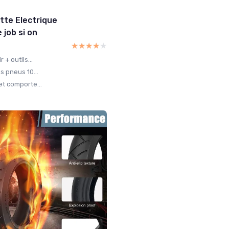
tte Electrique
e job si on
★★★★★
★★★★★
+ outils...
s pneus 10...
et comporte...