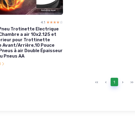
4.1
☆☆☆☆☆
★★★★★
Pneu Trotinette Electrique
Chambre a air 10x2.125 et
rieur pour Trottinette
e Avant/Arrière,10 Pouce
 Pneus à air Double Épaisseur
u Pneus AA
l
‹‹
‹
1
›
››