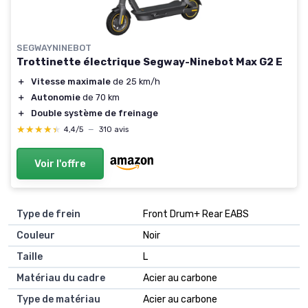
SEGWAYNINEBOT
Trottinette électrique Segway-Ninebot Max G2 E
＋
Vitesse maximale
de 25 km/h
＋
Autonomie
de 70 km
＋
Double système de freinage
★★★★★
★★★★★
4,4/5
—
310 avis
Voir l'offre
Type de frein
‎Front Drum+ Rear EABS
Couleur
‎Noir
Taille
‎L
Matériau du cadre
‎Acier au carbone
Type de matériau
‎Acier au carbone