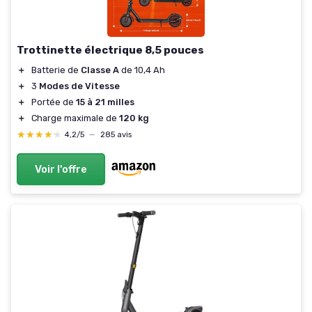
Trottinette électrique 8,5 pouces
＋
Batterie de
Classe A
de 10,4 Ah
＋
3
Modes de Vitesse
＋
Portée de
15 à 21 milles
＋
Charge maximale de
120 kg
★★★★★
★★★★★
4,2/5
—
285 avis
Voir l'offre