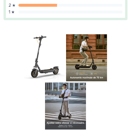
2 ★
1 ★