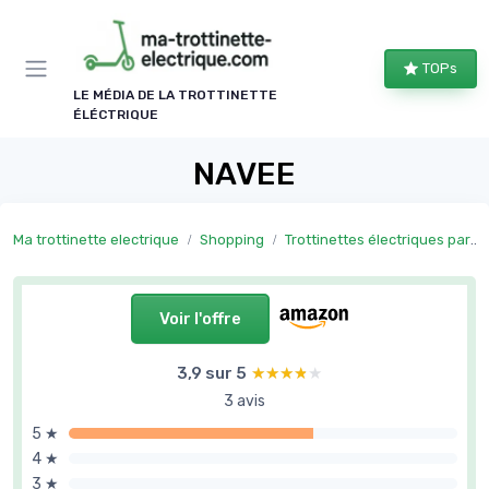
Panneau de gestion des cookies
TOPs
LE MÉDIA DE LA TROTTINETTE
ÉLÉCTRIQUE
NAVEE
Ma trottinette electrique
Shopping
Trottinettes électriques par usage
Voir l'offre
3,9 sur 5
★★★★★
★★★★★
3 avis
5 ★
4 ★
3 ★