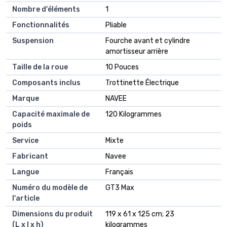
Nombre d'éléments
‎1
Fonctionnalités
‎Pliable
Suspension
‎Fourche avant et cylindre
amortisseur arrière
Taille de la roue
‎10 Pouces
Composants inclus
‎Trottinette Électrique
Marque
‎NAVEE
Capacité maximale de
‎120 Kilogrammes
poids
Service
‎Mixte
Fabricant
‎Navee
Langue
‎Français
Numéro du modèle de
‎GT3 Max
l'article
Dimensions du produit
‎119 x 61 x 125 cm; 23
(L x l x h)
kilogrammes