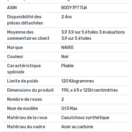
ASIN
‎B0DY7PT7LW
Disponibilité des
‎2 Ans
pièces détachées
Moyenne des
3,9 3,9 sur 5 étoiles 3 évaluations
commentaires client
3,9 sur 5 étoiles
Marque
NAVEE
Couleur
Noir
Caractéristique
Pliable
spéciale
Limite de poids
120 Kilogrammes
Dimensions du produit
119L x 61l x 125H centimètres
Nombre de roues
2
Nom de modèle
Gt3 Max
Matériau de la roue
Caoutchouc synthétique
Matériau du cadre
Acier au carbone