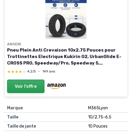
ANSENI
Pneu Plein Anti Crevaison 10x2.75 Pouces pour
Trottinettes Electrique Kukirin G2, UrbanGlide E-
CROSS PRO, Speedway/Pro, Speedway 5,
Rockway/Crossover, Dualtron 3, All Road 5 (1 unité)
★★★★★
★★★★★
4,2/5
—
149 avis
Voir l'offre
Marque
M365Lyon
Taille
10/2.75-6.5
Taille de jante
10 Pouces