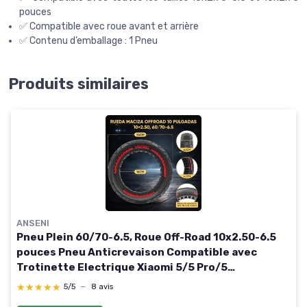
pouces
✅ Compatible avec roue avant et arrière
✅ Contenu d’emballage : 1 Pneu
Produits similaires
ANSENI
Pneu Plein 60/70-6.5, Roue Off-Road 10x2.50-6.5
pouces Pneu Anticrevaison Compatible avec
Trotinette Electrique Xiaomi 5/5 Pro/5
Max,Segway Ninebot E3 E,Ninebot Max
★★★★★
★★★★★
5/5
—
8 avis
G30E,Smartgyro K2 (2 Roues)