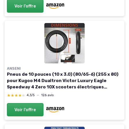
Voir l'offre
ANSENI
Pneus de 10 pouces (10 x 3.0) (80/65-6) (255 x 80)
pour Kugoo M4 Dualtron Victor Luxury Eagle
Speedway 4 Zero 10X scooters électriques
Minimotors (1 pneu Offroad + 1 chambre à air) 1
★★★★★
★★★★★
4,3/5
—
126 avis
Offroad Tire (255 x 80) + 1 Inner Tube
Voir l'offre