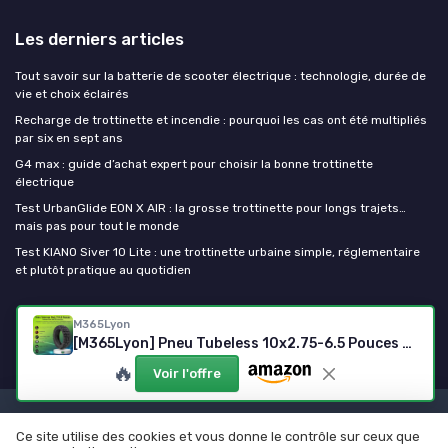
Les derniers articles
Tout savoir sur la batterie de scooter électrique : technologie, durée de
vie et choix éclairés
Recharge de trottinette et incendie : pourquoi les cas ont été multipliés
par six en sept ans
G4 max : guide d’achat expert pour choisir la bonne trottinette
électrique
Test UrbanGlide EON X AIR : la grosse trottinette pour longs trajets…
mais pas pour tout le monde
Test KIANO Siver 10 Lite : une trottinette urbaine simple, réglementaire
et plutôt pratique au quotidien
Ma trottinette electrique
M365Lyon
[M365Lyon] Pneu Tubeless 10x2.75-6.5 Pouces pour Trottinettes Electrique UrbanGlide E-CROSS 2x2 All Road 5, E-CROSSE MAX, Speedway 5 - Rockway - Crossover - Dualtron 3, kukirin G2 (1xTire)
🔥
Voir l'offre
Mentions légales
Politique de confidentialité
Ce site utilise des cookies et vous donne le contrôle sur ceux que
© Ma trottinette electrique 2026