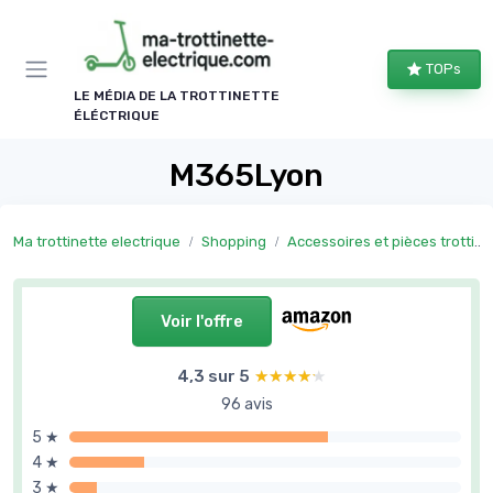
Panneau de gestion des cookies
TOPs
LE MÉDIA DE LA TROTTINETTE
ÉLÉCTRIQUE
M365Lyon
Ma trottinette electrique
Shopping
Accessoires et pièces trottinette électrique
Voir l'offre
4,3 sur 5
★★★★★
★★★★★
96 avis
5 ★
4 ★
3 ★