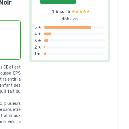
Noir
4,6 sur 5
★★★★★
★★★★★
455 avis
5 ★
4 ★
3 ★
2 ★
1 ★
s CE et est
mousse EPS
 ralentir la
 enfant des
u'il fait du
 plusieurs
té sans être
t offrir aux
 le vélo, la