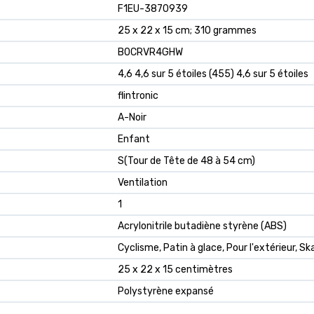
‎F1EU-3870939
‎25 x 22 x 15 cm; 310 grammes
‎B0CRVR4GHW
4,6 4,6 sur 5 étoiles (455) 4,6 sur 5 étoiles
flintronic
A-Noir
Enfant
S(Tour de Tête de 48 à 54 cm)
Ventilation
1
Acrylonitrile butadiène styrène (ABS)
Cyclisme, Patin à glace, Pour l'extérieur, S
25 x 22 x 15 centimètres
Polystyrène expansé