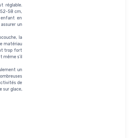
 réglable.
: 52-58 cm,
 enfant en
 assurer un
couche, la
de matériau
t trop fort
nt même s'il
ulement un
 nombreuses
activités de
ge sur glace,