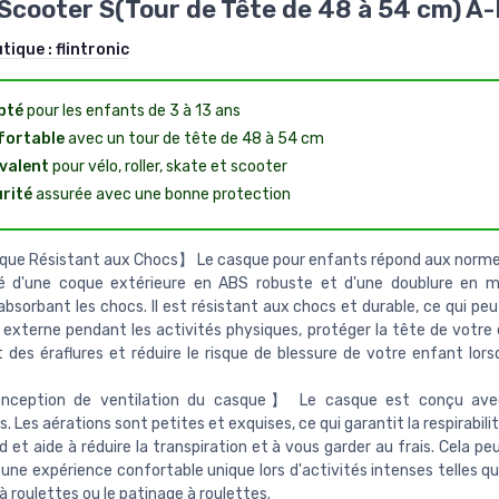
Scooter S(Tour de Tête de 48 à 54 cm) A-
utique :
flintronic
pté
pour les enfants de 3 à 13 ans
fortable
avec un tour de tête de 48 à 54 cm
valent
pour vélo, roller, skate et scooter
rité
assurée avec une bonne protection
ue Résistant aux Chocs】 Le casque pour enfants répond aux norme
 d'une coque extérieure en ABS robuste et d'une doublure en 
absorbant les chocs. Il est résistant aux chocs et durable, ce qui peut
 externe pendant les activités physiques, protéger la tête de votre
 des éraflures et réduire le risque de blessure de votre enfant lorsq
eption de ventilation du casque】 Le casque est conçu avec
s. Les aérations sont petites et exquises, ce qui garantit la respirabili
id et aide à réduire la transpiration et à vous garder au frais. Cela peu
une expérience confortable unique lors d'activités intenses telles que
à roulettes ou le patinage à roulettes.