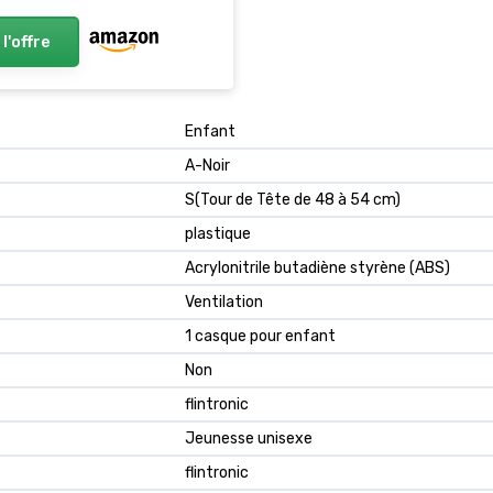
 l'offre
‎Enfant
‎A-Noir
‎S(Tour de Tête de 48 à 54 cm)
‎plastique
‎Acrylonitrile butadiène styrène (ABS)
‎Ventilation
‎1 casque pour enfant
‎Non
‎flintronic
‎Jeunesse unisexe
‎flintronic