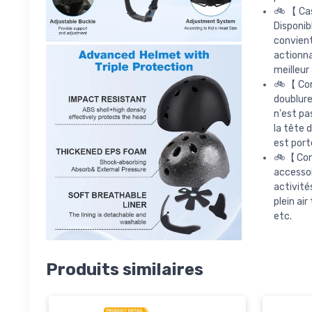
🚲【Casq
Disponib
convien
actionna
meilleur
🚲【Conf
doublure
n'est pa
la tête 
est port
🚲【Conv
accessoi
activité
plein air
etc.
Produits similaires