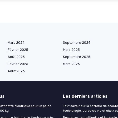
Mars 2024
Septembre 2024
Février 2025
Mars 2025
Août 2025
Septembre 2025
Février 2026
Mars 2026
Août 2026
lus
Les derniers articles
rottinette électrique pour un poids
Tout savoir sur la batterie de scoote
200 kg
technologie, durée de vie et choix é
rer votre trottinette électrique près
Recharge de trottinette et incendie 