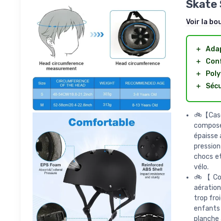
Skate 
Voir la bo
＋
Ada
＋
Con
＋
Poly
＋
Sécu
🚲【Casq
composé
épaisse 
pression
chocs et
vélo.
🚲【Conc
aération
trop fro
enfants 
planche 