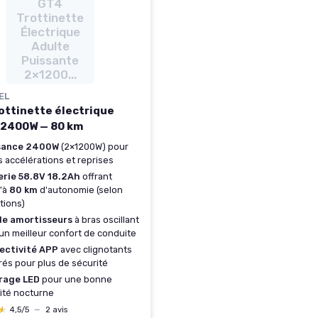
GT4
Trottinette
Électrique
Adulte
Puissante
2×1200...
EL
ottinette électrique
 2400W — 80 km
sance 2400W
(2×1200W) pour
s accélérations et reprises
erie 58.8V 18.2Ah
offrant
'à
80 km
d'autonomie (selon
tions)
le amortisseurs
à bras oscillant
un meilleur confort de conduite
ectivité APP
avec clignotants
rés pour plus de sécurité
irage LED
pour une bonne
ilité nocturne
★
★
4,5/5
—
2 avis