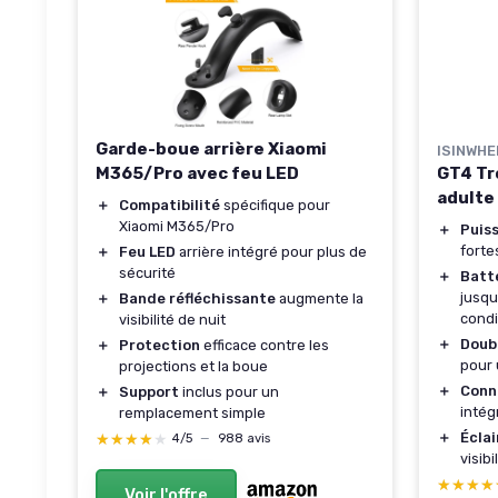
Garde-boue arrière Xiaomi
ISINWHE
M365/Pro avec feu LED
GT4 Tr
adulte
＋
Compatibilité
spécifique pour
Xiaomi M365/Pro
＋
Puis
forte
＋
Feu LED
arrière intégré pour plus de
sécurité
＋
Batt
jusqu
＋
Bande réfléchissante
augmente la
condi
visibilité de nuit
＋
Doub
＋
Protection
efficace contre les
pour 
projections et la boue
＋
Conn
＋
Support
inclus pour un
intég
remplacement simple
＋
Écla
★★★★★
★★★★★
4/5
—
988 avis
visib
★★★★
★★★★
Voir l'offre