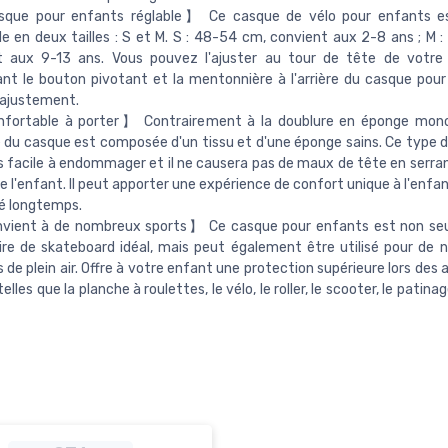
ue pour enfants réglable】 Ce casque de vélo pour enfants est
le en deux tailles : S et M. S : 48-54 cm, convient aux 2-8 ans ; M 
t aux 9-13 ans. Vous pouvez l'ajuster au tour de tête de votre
nt le bouton pivotant et la mentonnière à l'arrière du casque pour
 ajustement.
ortable à porter】 Contrairement à la doublure en éponge mono
 du casque est composée d'un tissu et d'une éponge sains. Ce type 
s facile à endommager et il ne causera pas de maux de tête en serran
de l'enfant. Il peut apporter une expérience de confort unique à l'enfa
é longtemps.
ient à de nombreux sports】 Ce casque pour enfants est non se
re de skateboard idéal, mais peut également être utilisé pour de
s de plein air. Offre à votre enfant une protection supérieure lors des 
 telles que la planche à roulettes, le vélo, le roller, le scooter, le patina