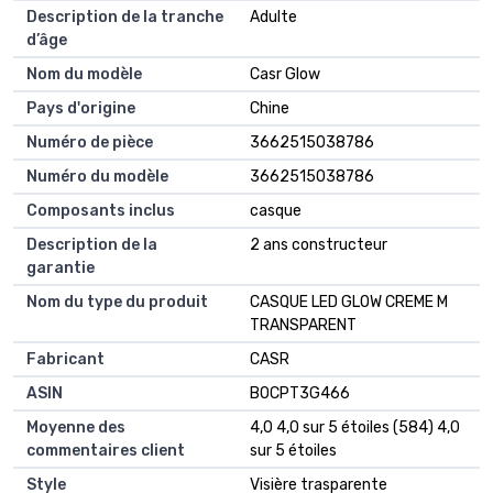
Description de la tranche
Adulte
d’âge
Nom du modèle
Casr Glow
Pays d'origine
Chine
Numéro de pièce
3662515038786
Numéro du modèle
3662515038786
Composants inclus
casque
Description de la
2 ans constructeur
garantie
Nom du type du produit
CASQUE LED GLOW CREME M
TRANSPARENT
Fabricant
CASR
ASIN
B0CPT3G466
Moyenne des
4,0 4,0 sur 5 étoiles (584) 4,0
commentaires client
sur 5 étoiles
Style
Visière trasparente