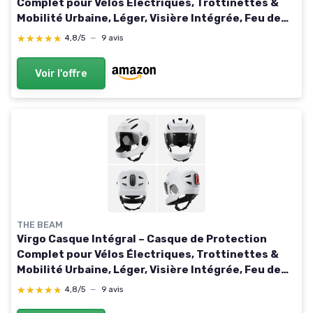
Complet pour Vélos Électriques, Trottinettes &
Mobilité Urbaine, Léger, Visière Intégrée, Feu de
Freinage Intelligent, Unisexe Blanc L (59-63 cm)
★★★★★
★★★★★
4,8/5
—
9 avis
Voir l'offre
THE BEAM
Virgo Casque Intégral – Casque de Protection
Complet pour Vélos Électriques, Trottinettes &
Mobilité Urbaine, Léger, Visière Intégrée, Feu de
Freinage Intelligent, Unisexe Noir S (51-54 cm)
★★★★★
★★★★★
4,8/5
—
9 avis