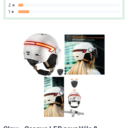
2 ★
1 ★