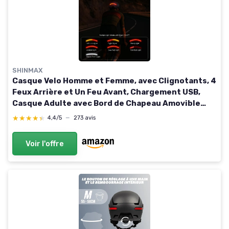
SHINMAX
Casque Velo Homme et Femme, avec Clignotants, 4
Feux Arrière et Un Feu Avant, Chargement USB,
Casque Adulte avec Bord de Chapeau Amovible
pour Le E-Bike et S-Pedelec Scooter Electrique M
★★★★★
★★★★★
4,4/5
—
273 avis
(54-58cm) Noir
Voir l'offre