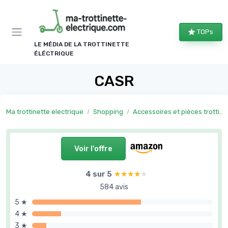
Panneau de gestion des cookies
TOPs
LE MÉDIA DE LA TROTTINETTE
ÉLÉCTRIQUE
CASR
Ma trottinette electrique
Shopping
Accessoires et pièces trottinette électrique
Voir l'offre
4 sur 5
★★★★★
★★★★★
584 avis
5 ★
4 ★
3 ★