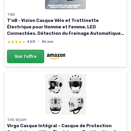
TNB
T'nB - Vizion Casque Vélo et Trottinette
Électrique pour Homme et Femme, LED
Connectées, Détection du Freinage Automatique,
Clignotants Télécommandés, Visière Anti-UV,
★★★★★
★★★★★
4,5/5
—
86 avis
Batterie Rechargeable M (Tour de tête 55-58 cm)
Voir l'offre
THE BEAM
Virgo Casque Intégral – Casque de Protection