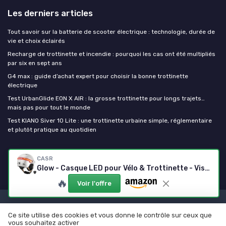
Les derniers articles
Tout savoir sur la batterie de scooter électrique : technologie, durée de
vie et choix éclairés
Recharge de trottinette et incendie : pourquoi les cas ont été multipliés
par six en sept ans
G4 max : guide d’achat expert pour choisir la bonne trottinette
électrique
Test UrbanGlide EON X AIR : la grosse trottinette pour longs trajets…
mais pas pour tout le monde
Test KIANO Siver 10 Lite : une trottinette urbaine simple, réglementaire
et plutôt pratique au quotidien
Ma trottinette electrique
CASR
Glow - Casque LED pour Vélo & Trottinette - Visière XL & Cache-Oreilles Amovibles, Clignotants arrières & Télécommande - Joli Design Urbain pour Homme & Femme - Crème - Taille M Crème M
🔥
Voir l'offre
Mentions légales
Politique de confidentialité
Ce site utilise des cookies et vous donne le contrôle sur ceux que
© Ma trottinette electrique 2026
vous souhaitez activer