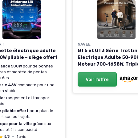
RT
NAVEE
nette électrique adulte
GT5 et GT3 Série Trotti
W pliable – siège offert
Electrique Adulte 50-90
Moteur 700-1638W, Tripl
sance 500W
pour de bonnes
Freinage & TCS, Antivol
ces et montée de pentes
Intégré, Connectivité
rées
Voir l'offre
Bluetooth, Pneus 10" Tub
erie 48V
compacte pour une
on stable
Sécurité 360°, App Intell
90KM-GT5 Max
le
: rangement et transport
tés
 pliable offert
pour plus de
rt sur les trajets
que pour la ville
grâce aux
es et à la compacité
★
★
5/5
—
1 avis