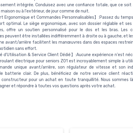
ssement intégrée. Conduisez avec une confiance totale, que ce soit à 
 maison ou à l'extérieur, de jour comme de nuit.
t Ergonomique et Commandes Personnalisables】:Passez du temps 
rt optimal. Le siège ergonomique, avec son dossier réglable et ses
es, offre un soutien personnalisé pour le dos et les bras. Les
les peuvent être installées indifféremment à droite ou à gauche, et l
e avant/arrière facilitent les manœuvres dans des espaces restrein
otidien sans effort.
é d'Utilisation & Service Client Dédié】:Aucune expérience n'est néce
 roulant électrique pour seniors Z01 est incroyablement simple à util
ande unique avant/arrière, son régulateur de vitesse et son ind
e batterie clair. De plus, bénéficiez de notre service client réact
 constructeur pour un achat en toute tranquillité. Nous sommes l
ner et répondre à toutes vos questions après votre achat.