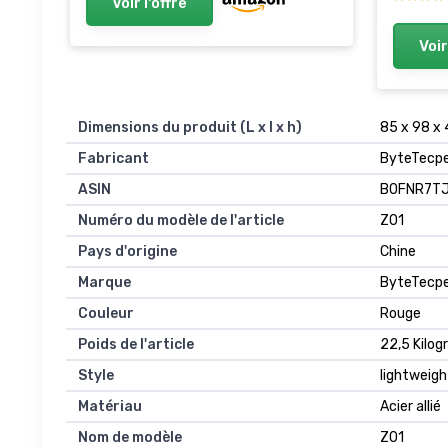
Voir l'offre
Voir
Dimensions du produit (L x l x h)
85 x 98 x
Fabricant
ByteTecp
ASIN
B0FNR7T
Numéro du modèle de l'article
Z01
Pays d'origine
Chine
Marque
ByteTecp
Couleur
Rouge
Poids de l'article
22,5 Kilo
Style
lightweigh
Matériau
Acier allié
Nom de modèle
Z01