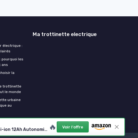
Ma trottinette electrique
r électrique :
clairés
: pourquoi les
t ans
hoisir la
e trottinette
out le monde
nette urbaine
ique au
🔥
Voir l'offre
Z01 Scooter Électrique 4 Roues pour Personnes à Mobilité Réduite, Pliable et Léger, Siège avec Dossier, Batterie Li-ion 12Ah Autonomie Longue 20km, Sécurité Renforcée