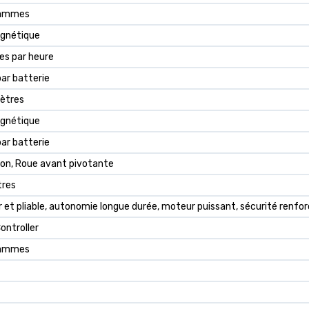
rammes
gnétique
es par heure
ar batterie
ètres
gnétique
ar batterie
yon, Roue avant pivotante
tres
r et pliable, autonomie longue durée, moteur puissant, sécurité renforc
ontroller
rammes