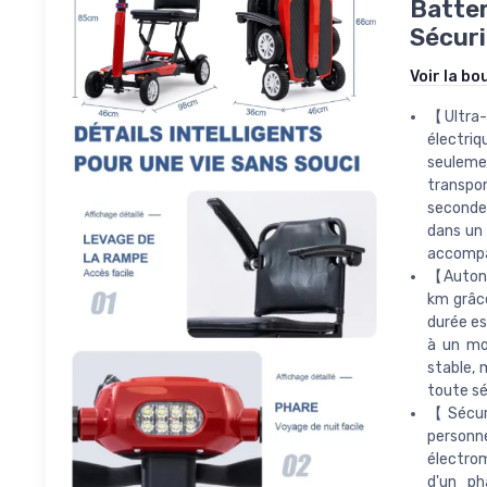
Batter
Sécur
Voir la bo
【Ultra-
électriq
seulemen
transpo
seconde
dans un 
accompa
【Autono
km grâce
durée es
à un mo
stable, 
toute sé
【Sécuri
personn
électrom
d'un ph