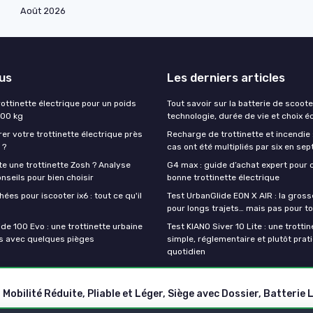
Août 2026
lus
Les derniers articles
rottinette électrique pour un poids
Tout savoir sur la batterie de scoote
200 kg
technologie, durée de vie et choix é
rer votre trottinette électrique près
Recharge de trottinette et incendie 
 ?
cas ont été multipliés par six en sep
e une trottinette Zosh ? Analyse
G4 max : guide d’achat expert pour c
onseils pour bien choisir
bonne trottinette électrique
ées pour iscooter ix6 : tout ce qu'il
Test UrbanGlide EON X AIR : la gross
pour longs trajets… mais pas pour t
de 100 Evo : une trottinette urbaine
Test KIANO Siver 10 Lite : une trotti
s avec quelques pièges
simple, réglementaire et plutôt prat
quotidien