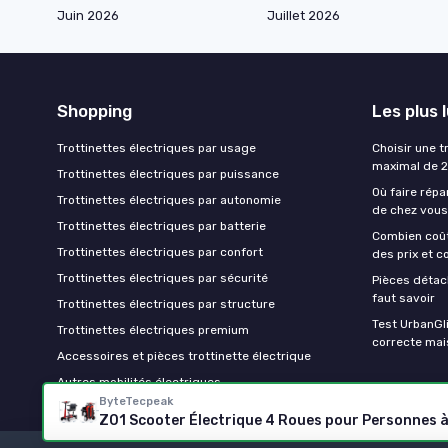
Juin 2026
Juillet 2026
Shopping
Les plus 
Trottinettes électriques par usage
Choisir une t
maximal de 
Trottinettes électriques par puissance
Où faire répa
Trottinettes électriques par autonomie
de chez vous
Trottinettes électriques par batterie
Combien coût
Trottinettes électriques par confort
des prix et c
Trottinettes électriques par sécurité
Pièces détach
faut savoir
Trottinettes électriques par structure
Test UrbanGli
Trottinettes électriques premium
correcte mai
Accessoires et pièces trottinette électrique
Autres mobilités électriques
ByteTecpeak