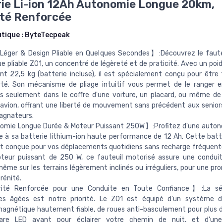
ie Li-ion 12Ah Autonomie Longue 20km,
ité Renforcée
utique :
ByteTecpeak
Léger & Design Pliable en Quelques Secondes】:Découvrez le faute
ue pliable Z01, un concentré de légèreté et de praticité. Avec un poi
t 22,5 kg (batterie incluse), il est spécialement conçu pour être
rté. Son mécanisme de pliage intuitif vous permet de le ranger 
s seulement dans le coffre d'une voiture, un placard, ou même de
avion, offrant une liberté de mouvement sans précédent aux seniors
gnateurs.
mie Longue Durée & Moteur Puissant 250W】:Profitez d'une auton
 à sa batterie lithium-ion haute performance de 12 Ah. Cette batt
t conçue pour vos déplacements quotidiens sans recharge fréquent
teur puissant de 250 W, ce fauteuil motorisé assure une conduit
même sur les terrains légèrement inclinés ou irréguliers, pour une p
rénité.
té Renforcée pour une Conduite en Toute Confiance】:La sé
es âgées est notre priorité. Le Z01 est équipé d'un système d
agnétique hautement fiable, de roues anti-basculement pour plus de
are LED avant pour éclairer votre chemin de nuit, et d'un