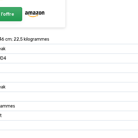
 l'offre
 46 cm; 22,5 kilogrammes
eak
JD4
eak
grammes
t