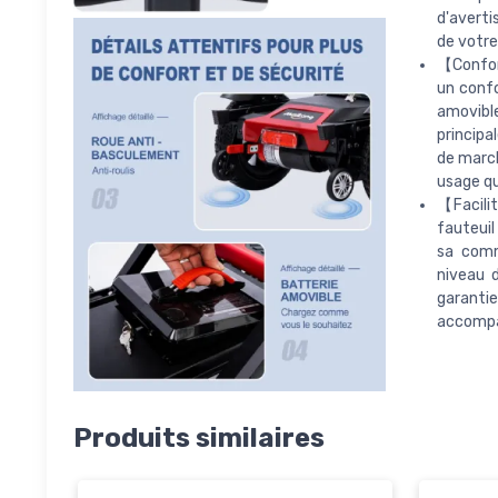
d'averti
de votre
【Confor
un confo
amovibl
principa
de march
usage qu
【Facilit
fauteuil
sa comm
niveau d
garantie
accompag
Produits similaires