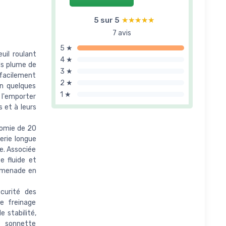
5 sur 5
★★★★★
★★★★★
7 avis
5 ★
uil roulant
4 ★
ds plume de
3 ★
 facilement
2 ★
en quelques
1 ★
 l'emporter
 et à leurs
omie de 20
erie longue
e. Associée
e fluide et
romenade en
curité des
e freinage
 stabilité,
e sonnette