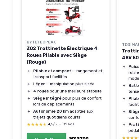
BYTETECPEAK
TODIMA
Z02 Trottinette Électrique 4
Trotti
Roues Pliable avec Siège
48V 500
(Rouge)
＋
Puis
＋
Pliable
et
compact
— rangement et
relan
transport facilités
modé
＋
Léger
— manipulation plus aisée
＋
Batt
＋
4 roues
pour une meilleure stabilité
tensi
＋
Siège intégré
pour plus de confort
＋
Pliab
lors de déplacements
facili
＋
Autonomie 20 km
adaptée aux
＋
Siège
trajets quotidiens courts
confo
★★★★★
★★★★★
＋
Prati
4,5/5
—
11 avis
pédal
★★★★
★★★★