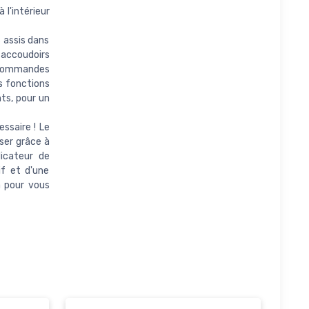
l'intérieur
assis dans
 accoudoirs
 commandes
es fonctions
ts, pour un
ssaire ! Le
iser grâce à
icateur de
if et d'une
à pour vous