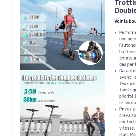
Trotti
Double
Voir la bo
Performa
une accé
l'autono
batterie
amateurs
des pent
Caractér
avant) a
feux de 
tandis q
priorité
et les é
Pneus p
crevais
conforta
vitesse,
d'œil. M