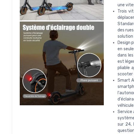
une vite
Trois vi
déplacem
Standard
des rues
solution
Design p
en seul
dans les
est lége
pliable 
scooter 
Smart Ap
smartph
l'autono
d'éclai
véhicule.
Service 
système 
sur 24,
question