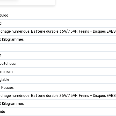
o-55km
buloo
d
fichage numérique, Batterie durable 36V/7.5AH, Freins + Disques EABS,
0 Kilogrammes
4
outchouc
uminium
glable
5 Pouces
fichage numérique, Batterie durable 36V/7.5AH, Freins + Disques EABS,
0 Kilogrammes
lide