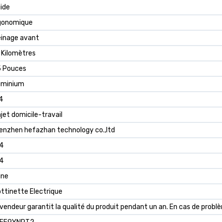
gide
gonomique
einage avant
 Kilomètres
5 Pouces
uminium
4
jet domicile-travail
enzhen hefazhan technology co.,ltd
4
4
ine
ottinette Electrique
 vendeur garantit la qualité du produit pendant un an. En cas de problè