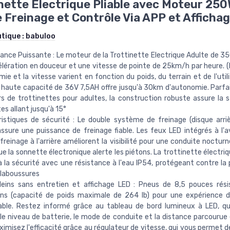
nette Électrique Pliable avec Moteur 250
 Freinage et Contrôle Via APP et Afficha
utique :
babuloo
nce Puissante : Le moteur de la Trottinette Electrique Adulte de 
lération en douceur et une vitesse de pointe de 25km/h par heure. 
mie et la vitesse varient en fonction du poids, du terrain et de l'utili
 haute capacité de 36V 7,5AH offre jusqu'à 30km d'autonomie. Parfai
 de trottinettes pour adultes, la construction robuste assure la st
es allant jusqu'à 15°
istiques de sécurité : Le double système de freinage (disque arr
ssure une puissance de freinage fiable. Les feux LED intégrés à l'a
freinage à l'arrière améliorent la visibilité pour une conduite nocturn
ue la sonnette électronique alerte les piétons. La trottinette électri
 à la sécurité avec une résistance à l'eau IP54, protégeant contre la 
claboussures
leins sans entretien et affichage LED : Pneus de 8,5 pouces rés
ons (capacité de poids maximale de 264 lb) pour une expérience 
ble. Restez informé grâce au tableau de bord lumineux à LED, qui
 le niveau de batterie, le mode de conduite et la distance parcourue
aximisez l'efficacité grâce au régulateur de vitesse, qui vous permet 