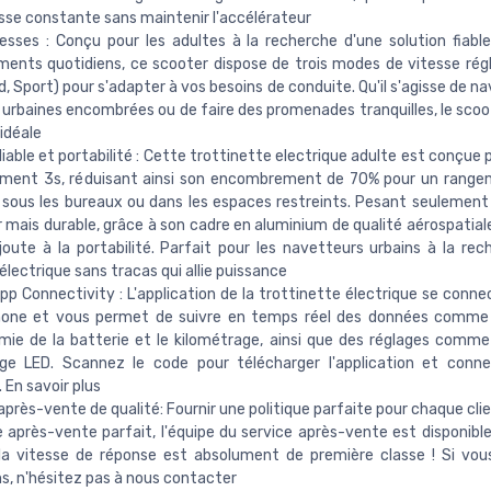
sse constante sans maintenir l'accélérateur
tesses : Conçu pour les adultes à la recherche d'une solution fiable
ents quotidiens, ce scooter dispose de trois modes de vitesse régl
, Sport) pour s'adapter à vos besoins de conduite. Qu'il s'agisse de n
 urbaines encombrées ou de faire des promenades tranquilles, le scoo
 idéale
liable et portabilité : Cette trottinette electrique adulte est conçue p
ement 3s, réduisant ainsi son encombrement de 70% pour un range
 sous les bureaux ou dans les espaces restreints. Pesant seulement 26
r mais durable, grâce à son cadre en aluminium de qualité aérospatial
ajoute à la portabilité. Parfait pour les navetteurs urbains à la rec
électrique sans tracas qui allie puissance
p Connectivity : L'application de la trottinette électrique se conne
one et vous permet de suivre en temps réel des données comme l
mie de la batterie et le kilométrage, ainsi que des réglages comm
rage LED. Scannez le code pour télécharger l'application et conn
 En savoir plus
après-vente de qualité: Fournir une politique parfaite pour chaque cli
après-vente parfait, l'équipe du service après-vente est disponibl
 la vitesse de réponse est absolument de première classe ! Si vo
s, n'hésitez pas à nous contacter