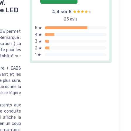
W,
ge LED
4,4 sur 5
★★★★★
★★★★★
25 avis
5 ★
350W permet
4 ★
(Remarque :
3 ★
sation. ) La
2 ★
te pour les
1 ★
abilité sur
ière + EABS
vant et les
e plus sûre,
que donne la
pluie légère
istants aux
de conduite
 affiche la
 en un coup
de maintenir