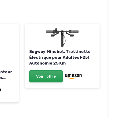
Segway-Ninebot, Trottinette
Électrique pour Adultes F25I
Autonomie 25 Km
moteur
Voir l'offre
m,
 et
in,