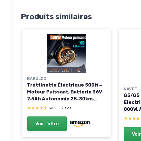
Produits similaires
BABULOO
Trottinette Électrique 500W –
NAVEE
Moteur Puissant, Batterie 36V
G5/G5 
7.5Ah Autonomie 25-30km,
Electr
Pneus 8.5″ Anti-crevaison,
★★★★★
★★★★★
5/5
—
2 avis
800W, 
Triple Modes, Freinage Double,
55km, 
★★★★
★★★★
Application Connectée, Pliable
Dampin
Voir l'offre
et Étanche pour Adulte
Pneus 
Voir
de Tra