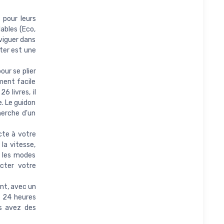
 pour leurs
ables (Eco,
aviguer dans
ter est une
our se plier
ment facile
 livres, il
e. Le guidon
herche d'un
cte à votre
a vitesse,
e les modes
ecter votre
ent, avec un
e 24 heures
us avez des